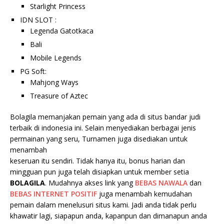
Starlight Princess
IDN SLOT :
Legenda Gatotkaca
Bali
Mobile Legends
PG Soft:
Mahjong Ways
Treasure of Aztec
Bolagila memanjakan pemain yang ada di situs bandar judi
terbaik di indonesia ini. Selain menyediakan berbagai jenis
permainan yang seru, Turnamen juga disediakan untuk
menambah
keseruan itu sendiri. Tidak hanya itu, bonus harian dan
mingguan pun juga telah disiapkan untuk member setia
BOLAGILA
. Mudahnya akses link yang
BEBAS NAWALA
dan
BEBAS INTERNET POSITIF
juga menambah kemudahan
pemain dalam menelusuri situs kami. Jadi anda tidak perlu
khawatir lagi, siapapun anda, kapanpun dan dimanapun anda