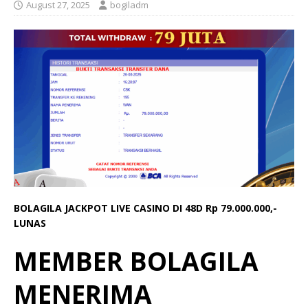
August 27, 2025
bogiladm
BOLAGILA JACKPOT LIVE CASINO DI 48D Rp 79.000.000,-
LUNAS
MEMBER BOLAGILA
MENERIMA