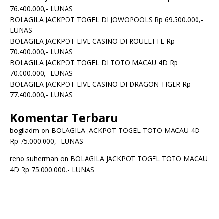
76.400.000,- LUNAS
BOLAGILA JACKPOT TOGEL DI JOWOPOOLS Rp 69.500.000,-
LUNAS
BOLAGILA JACKPOT LIVE CASINO DI ROULETTE Rp
70.400.000,- LUNAS
BOLAGILA JACKPOT TOGEL DI TOTO MACAU 4D Rp
70.000.000,- LUNAS
BOLAGILA JACKPOT LIVE CASINO DI DRAGON TIGER Rp
77.400.000,- LUNAS
Komentar Terbaru
bogiladm
on
BOLAGILA JACKPOT TOGEL TOTO MACAU 4D
Rp 75.000.000,- LUNAS
reno suherman
on
BOLAGILA JACKPOT TOGEL TOTO MACAU
4D Rp 75.000.000,- LUNAS