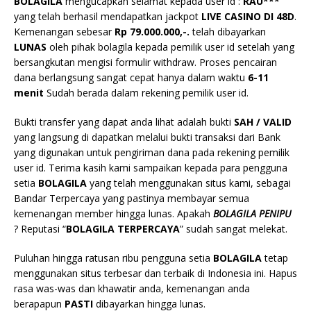
BOLAGILA
mengucapkan selamat kepada user id :
RAU***
yang telah berhasil mendapatkan jackpot
LIVE CASINO DI 48D
.
Kemenangan sebesar
Rp
79.000.000,-
.
telah dibayarkan
LUNAS
oleh pihak bolagila kepada pemilik user id setelah yang
bersangkutan mengisi formulir withdraw. Proses pencairan
dana berlangsung sangat cepat hanya dalam waktu
6-11
menit
Sudah berada dalam rekening pemilik user id.
Bukti transfer yang dapat anda lihat adalah bukti
SAH / VALID
yang langsung di dapatkan melalui bukti transaksi dari Bank
yang digunakan untuk pengiriman dana pada rekening pemilik
user id. Terima kasih kami sampaikan kepada para pengguna
setia
BOLAGILA
yang telah menggunakan situs kami, sebagai
Bandar Terpercaya yang pastinya membayar semua
kemenangan member hingga lunas. Apakah
BOLAGILA
PENIPU
? Reputasi “
BOLAGILA TERPERCAYA
” sudah sangat melekat.
Puluhan hingga ratusan ribu pengguna setia
BOLAGILA
tetap
menggunakan situs terbesar dan terbaik di Indonesia ini. Hapus
rasa was-was dan khawatir anda, kemenangan anda
berapapun
PASTI
dibayarkan hingga lunas.