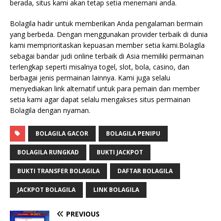
berada, situs kami akan tetap setia menemani anda.
Bolagila hadir untuk memberikan Anda pengalaman bermain
yang berbeda. Dengan menggunakan provider terbaik di dunia
kami memprioritaskan kepuasan member setia kami.Bolagila
sebagai bandar judi online terbaik di Asia memiliki permainan
terlengkap seperti misalnya togel, slot, bola, casino, dan
berbagai jenis permainan lainnya. Kami juga selalu
menyediakan link alternatif untuk para pemain dan member
setia kami agar dapat selalu mengakses situs permainan
Bolagila dengan nyaman.
BOLAGILA GACOR
BOLAGILA PENIPU
BOLAGILA RUNGKAD
BUKTI JACKPOT
BUKTI TRANSFER BOLAGILA
DAFTAR BOLAGILA
JACKPOT BOLAGILA
LINK BOLAGILA
PREVIOUS