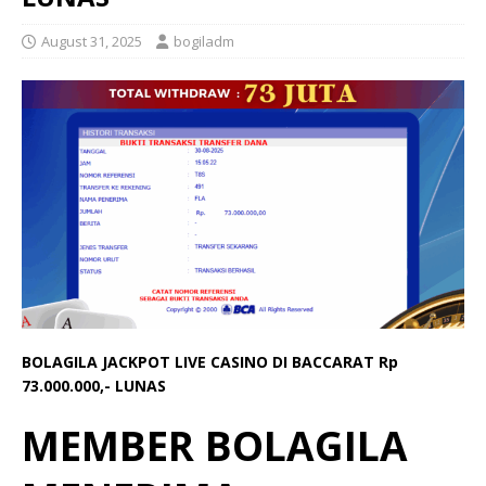
August 31, 2025
bogiladm
BOLAGILA JACKPOT LIVE CASINO DI BACCARAT Rp
73.000.000,- LUNAS
MEMBER BOLAGILA