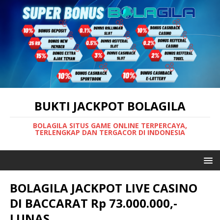
BUKTI JACKPOT BOLAGILA
BOLAGILA SITUS GAME ONLINE TERPERCAYA,
TERLENGKAP DAN TERGACOR DI INDONESIA
BOLAGILA JACKPOT LIVE CASINO
DI BACCARAT Rp 73.000.000,-
LUNAS