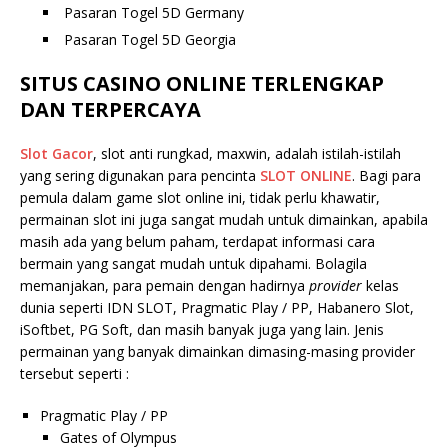
Pasaran Togel 5D Germany
Pasaran Togel 5D Georgia
SITUS CASINO ONLINE TERLENGKAP
DAN TERPERCAYA
Slot
Gacor
, slot anti rungkad, maxwin, adalah istilah-istilah
yang sering digunakan para pencinta
SLOT
ONLINE
. Bagi para
pemula dalam game slot online ini, tidak perlu khawatir,
permainan slot ini juga sangat mudah untuk dimainkan, apabila
masih ada yang belum paham, terdapat informasi cara
bermain yang sangat mudah untuk dipahami. Bolagila
memanjakan, para pemain dengan hadirnya
provider
kelas
dunia seperti IDN SLOT, Pragmatic Play / PP, Habanero Slot,
iSoftbet, PG Soft, dan masih banyak juga yang lain. Jenis
permainan yang banyak dimainkan dimasing-masing provider
tersebut seperti :
Pragmatic Play / PP
Gates of Olympus