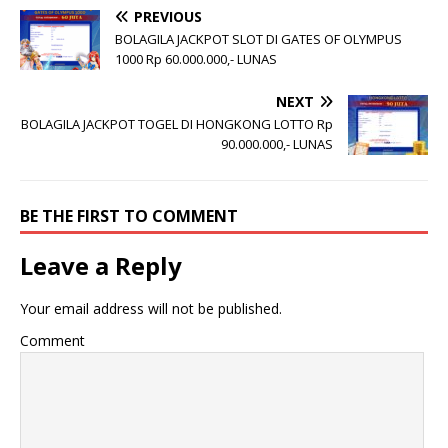
PREVIOUS
BOLAGILA JACKPOT SLOT DI GATES OF OLYMPUS
1000 Rp 60.000.000,- LUNAS
NEXT
BOLAGILA JACKPOT TOGEL DI HONGKONG LOTTO Rp
90.000.000,- LUNAS
BE THE FIRST TO COMMENT
Leave a Reply
Your email address will not be published.
Comment