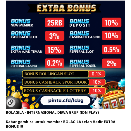
BOLAGILA - INTERNASIONAL DEWA GRUP (IDN PLAY)
Kabar gembira untuk member
BOLAGILA
telah Hadir
EXTRA
BONUS
!!!