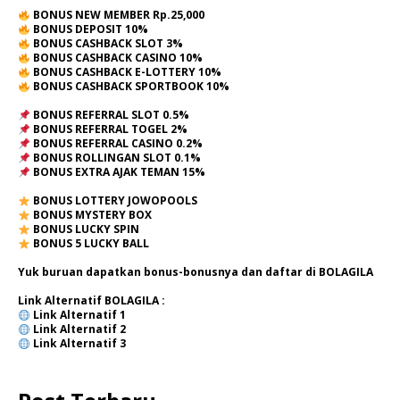
BONUS NEW MEMBER Rp.25,000
BONUS DEPOSIT 10%
BONUS CASHBACK SLOT 3%
BONUS CASHBACK CASINO 10%
BONUS CASHBACK E-LOTTERY 10%
BONUS CASHBACK SPORTBOOK 10%
BONUS REFERRAL SLOT 0.5%
BONUS REFERRAL TOGEL 2%
BONUS REFERRAL CASINO 0.2%
BONUS ROLLINGAN SLOT 0.1%
BONUS EXTRA AJAK TEMAN 15%
BONUS LOTTERY JOWOPOOLS
BONUS MYSTERY BOX
BONUS LUCKY SPIN
BONUS 5 LUCKY BALL
Yuk buruan dapatkan bonus-bonusnya dan daftar di
BOLAGILA
Link Alternatif BOLAGILA :
Link Alternatif 1
Link Alternatif 2
Link Alternatif 3