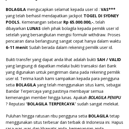
BOLAGILA
mengucapkan selamat kepada user id :
VAS***
yang telah berhasil mendapatkan jackpot
TOGEL DI SYDNEY
POOLS.
Kemenangan sebesar
Rp
65.000.000,-
.
telah
dibayarkan
LUNAS
oleh pihak bolagila kepada pemilik user id
setelah yang bersangkutan mengisi formulir withdraw. Proses
pencairan dana berlangsung sangat cepat hanya dalam waktu
6-11 menit
Sudah berada dalam rekening pemilik user id.
Bukti transfer yang dapat anda lihat adalah bukti
SAH / VALID
yang langsung di dapatkan melalui bukti transaksi dari Bank
yang digunakan untuk pengiriman dana pada rekening pemilik
user id. Terima kasih kami sampaikan kepada para pengguna
setia
BOLAGILA
yang telah menggunakan situs kami, sebagai
Bandar Terpercaya yang pastinya membayar semua
kemenangan member hingga lunas. Apakah
BOLAGILA
PENIPU
? Reputasi “
BOLAGILA TERPERCAYA
” sudah sangat melekat.
Puluhan hingga ratusan ribu pengguna setia
BOLAGILA
tetap
menggunakan situs terbesar dan terbaik di Indonesia ini. Hapus
rasa was-was dan khawatir anda, kemenangan anda