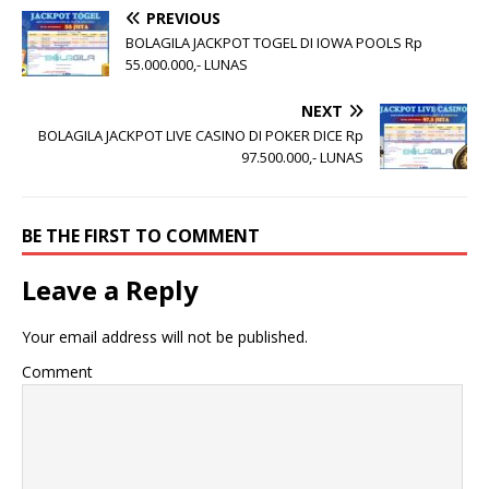
PREVIOUS
BOLAGILA JACKPOT TOGEL DI IOWA POOLS Rp
55.000.000,- LUNAS
NEXT
BOLAGILA JACKPOT LIVE CASINO DI POKER DICE Rp
97.500.000,- LUNAS
BE THE FIRST TO COMMENT
Leave a Reply
Your email address will not be published.
Comment