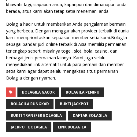
khawatir lagi, siapapun anda, kapanpun dan dimanapun anda
berada, situs kami akan tetap setia menemani anda.
Bolagila hadir untuk memberikan Anda pengalaman bermain
yang berbeda. Dengan menggunakan provider terbaik di dunia
kami memprioritaskan kepuasan member setia kami.Bolagila
sebagai bandar judi online terbaik di Asia memiliki permainan
terlengkap seperti misalnya togel, slot, bola, casino, dan
berbagai jenis permainan lainnya. Kami juga selalu
menyediakan link alternatif untuk para pemain dan member
setia kami agar dapat selalu mengakses situs permainan
Bolagila dengan nyaman.
BOLAGILA GACOR
BOLAGILA PENIPU
BOLAGILA RUNGKAD
BUKTI JACKPOT
BUKTI TRANSFER BOLAGILA
DAFTAR BOLAGILA
JACKPOT BOLAGILA
LINK BOLAGILA