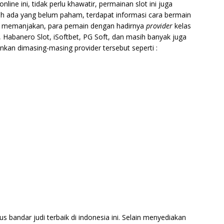
line ini, tidak perlu khawatir, permainan slot ini juga
ih ada yang belum paham, terdapat informasi cara bermain
la memanjakan, para pemain dengan hadirnya
provider
kelas
, Habanero Slot, iSoftbet, PG Soft, dan masih banyak juga
nkan dimasing-masing provider tersebut seperti :
 bandar judi terbaik di indonesia ini. Selain menyediakan