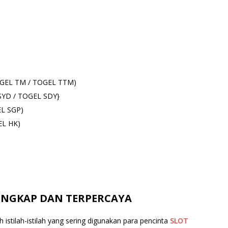
OGEL TM / TOGEL TTM)
SYD / TOGEL SDY}
EL SGP)
EL HK)
LENGKAP DAN TERPERCAYA
h istilah-istilah yang sering digunakan para pencinta
SLOT