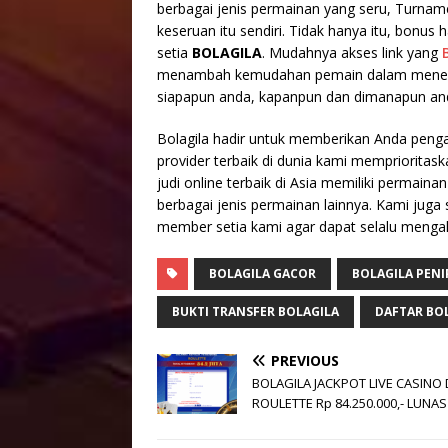
berbagai jenis permainan yang seru, Turna
keseruan itu sendiri. Tidak hanya itu, bonu
setia
BOLAGILA
. Mudahnya akses link yang
menambah kemudahan pemain dalam menelusuri
siapapun anda, kapanpun dan dimanapun and
Bolagila hadir untuk memberikan Anda pen
provider terbaik di dunia kami mempriorita
judi online terbaik di Asia memiliki permainan
berbagai jenis permainan lainnya. Kami juga 
member setia kami agar dapat selalu menga
BOLAGILA GACOR
BOLAGILA PENI
BUKTI TRANSFER BOLAGILA
DAFTAR BO
PREVIOUS
BOLAGILA JACKPOT LIVE CASINO 
ROULETTE Rp 84.250.000,- LUNAS