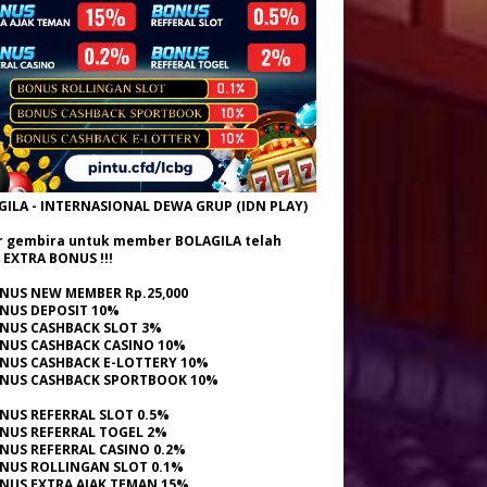
GILA - INTERNASIONAL DEWA GRUP (IDN PLAY)
r gembira untuk member
BOLAGILA
telah
r
EXTRA BONUS
!!!
NUS NEW MEMBER Rp.25,000
NUS DEPOSIT 10%
NUS CASHBACK SLOT 3%
NUS CASHBACK CASINO 10%
NUS CASHBACK E-LOTTERY 10%
NUS CASHBACK SPORTBOOK 10%
NUS REFERRAL SLOT 0.5%
NUS REFERRAL TOGEL 2%
NUS REFERRAL CASINO 0.2%
NUS ROLLINGAN SLOT 0.1%
NUS EXTRA AJAK TEMAN 15%