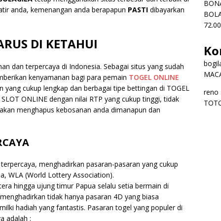
BONA
watir anda, kemenangan anda berapapun
PASTI
dibayarkan
BOLA
72.0
ARUS DI KETAHUI
Ko
bogi
an dan terpercaya di Indonesia. Sebagai situs yang sudah
MACA
memberikan kenyamanan bagi para pemain
TOGEL ONLINE
 yang cukup lengkap dan berbagai tipe bettingan di TOGEL
reno
 SLOT ONLINE dengan nilai RTP yang cukup tinggi, tidak
TOTO
 akan menghapus kebosanan anda dimanapun dan
RCAYA
an terpercaya, menghadirkan pasaran-pasaran yang cukup
a, WLA (World Lottery Association).
era hingga ujung timur Papua selalu setia bermain di
ga menghadirkan tidak hanya pasaran 4D yang biasa
ki hadiah yang fantastis. Pasaran togel yang populer di
a adalah :