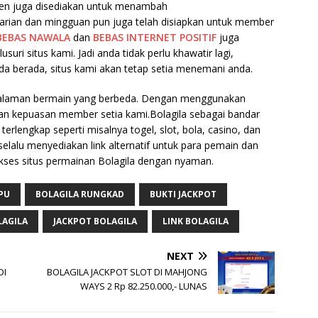
men juga disediakan untuk menambah
s harian dan mingguan pun juga telah disiapkan untuk member
BEBAS NAWALA
dan
BEBAS INTERNET POSITIF
juga
 situs kami. Jadi anda tidak perlu khawatir lagi,
a berada, situs kami akan tetap setia menemani anda.
galaman bermain yang berbeda. Dengan menggunakan
skan kepuasan member setia kami.Bolagila sebagai bandar
 terlengkap seperti misalnya togel, slot, bola, casino, dan
selalu menyediakan link alternatif untuk para pemain dan
kses situs permainan Bolagila dengan nyaman.
PU
BOLAGILA RUNGKAD
BUKTI JACKPOT
LAGILA
JACKPOT BOLAGILA
LINK BOLAGILA
NEXT
DI
BOLAGILA JACKPOT SLOT DI MAHJONG
WAYS 2 Rp 82.250.000,- LUNAS