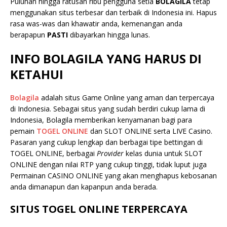
Puluhan hingga ratusan ribu pengguna setia
BOLAGILA
tetap
menggunakan situs terbesar dan terbaik di Indonesia ini. Hapus
rasa was-was dan khawatir anda, kemenangan anda
berapapun
PASTI
dibayarkan hingga lunas.
INFO
BOLAGILA
YANG HARUS DI
KETAHUI
Bolagila
adalah situs Game Online yang aman dan terpercaya
di Indonesia. Sebagai situs yang sudah berdiri cukup lama di
Indonesia, Bolagila memberikan kenyamanan bagi para
pemain
TOGEL ONLINE
dan SLOT ONLINE serta LIVE Casino.
Pasaran yang cukup lengkap dan berbagai tipe bettingan di
TOGEL ONLINE, berbagai
Provider
kelas dunia untuk SLOT
ONLINE dengan nilai RTP yang cukup tinggi, tidak luput juga
Permainan CASINO ONLINE yang akan menghapus kebosanan
anda dimanapun dan kapanpun anda berada.
SITUS TOGEL ONLINE TERPERCAYA