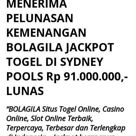
MENERIMA
PELUNASAN
KEMENANGAN
BOLAGILA JACKPOT
TOGEL DI SYDNEY
POOLS Rp 91.000.000,-
LUNAS
“
BOLAGILA
Situs Togel Online, Casino
Online, Slot Online Terbaik,
Terpercaya, Terbesar dan Terlengkap