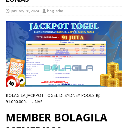
January 26, 2024
bogiladm
BOLAGILA JACKPOT TOGEL DI SYDNEY POOLS Rp
91.000.000,- LUNAS
MEMBER BOLAGILA