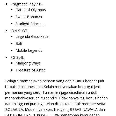
Pragmatic Play / PP
Gates of Olympus
Sweet Bonanza
Starlight Princess
IDN SLOT :
Legenda Gatotkaca
Bali
Mobile Legends
PG Soft:
Mahjong Ways
Treasure of Aztec
Bolagila memanjakan pemain yang ada di situs bandar judi
terbaik di indonesia ini. Selain menyediakan berbagai jenis
permainan yang seru, Turnamen juga disediakan untuk
menambahkeseruan itu sendiri. Tidak hanya itu, bonus harian
dan mingguan pun juga telah disiapkan untuk member setia
BOLAGILA. Mudahnya akses link yang BEBAS NAWALA dan
BEBAS INTERNET POSITIF juga menambah kemudahan