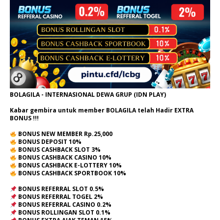
BOLAGILA - INTERNASIONAL DEWA GRUP (IDN PLAY)
Kabar gembira untuk member
BOLAGILA
telah Hadir
EXTRA
BONUS
!!!
BONUS NEW MEMBER Rp.25,000
BONUS DEPOSIT 10%
BONUS CASHBACK SLOT 3%
BONUS CASHBACK CASINO 10%
BONUS CASHBACK E-LOTTERY 10%
BONUS CASHBACK SPORTBOOK 10%
BONUS REFERRAL SLOT 0.5%
BONUS REFERRAL TOGEL 2%
BONUS REFERRAL CASINO 0.2%
BONUS ROLLINGAN SLOT 0.1%