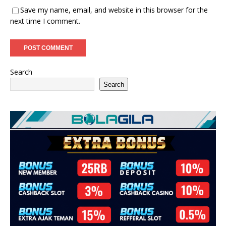
Save my name, email, and website in this browser for the
next time I comment.
Search
Search