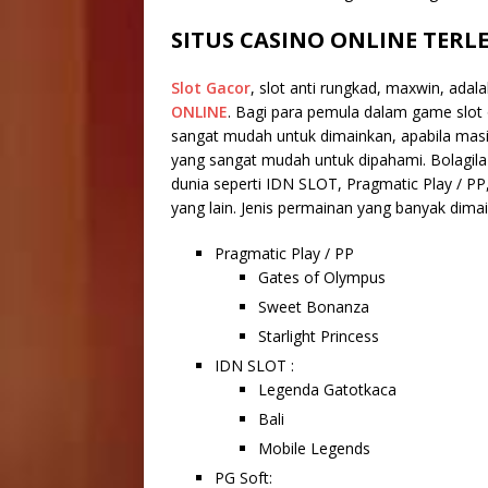
SITUS CASINO ONLINE TER
Slot
Gacor
, slot anti rungkad, maxwin, adala
ONLINE
. Bagi para pemula dalam game slot on
sangat mudah untuk dimainkan, apabila mas
yang sangat mudah untuk dipahami. Bolagi
dunia seperti IDN SLOT, Pragmatic Play / PP
yang lain. Jenis permainan yang banyak dimai
Pragmatic Play / PP
Gates of Olympus
Sweet Bonanza
Starlight Princess
IDN SLOT :
Legenda Gatotkaca
Bali
Mobile Legends
PG Soft: