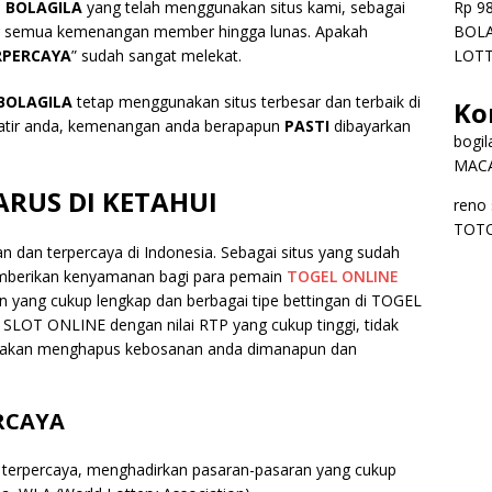
a
BOLAGILA
yang telah menggunakan situs kami, sebagai
Rp 9
r semua kemenangan member hingga lunas. Apakah
BOLA
RPERCAYA
” sudah sangat melekat.
LOTT
BOLAGILA
tetap menggunakan situs terbesar dan terbaik di
Ko
watir anda, kemenangan anda berapapun
PASTI
dibayarkan
bogi
MACA
ARUS DI KETAHUI
reno
TOTO
 dan terpercaya di Indonesia. Sebagai situs yang sudah
memberikan kenyamanan bagi para pemain
TOGEL ONLINE
 yang cukup lengkap dan berbagai tipe bettingan di TOGEL
 SLOT ONLINE dengan nilai RTP yang cukup tinggi, tidak
 akan menghapus kebosanan anda dimanapun dan
RCAYA
an terpercaya, menghadirkan pasaran-pasaran yang cukup