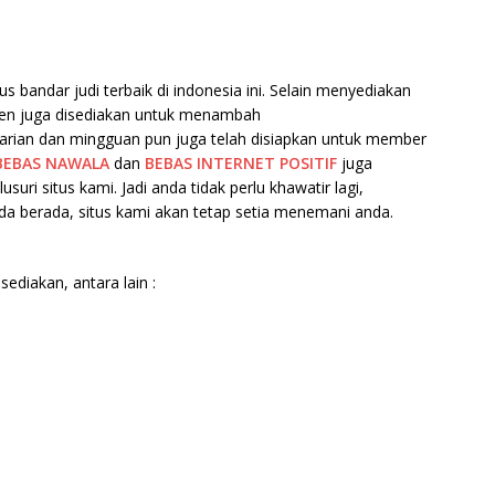
 bandar judi terbaik di indonesia ini. Selain menyediakan
men juga disediakan untuk menambah
s harian dan mingguan pun juga telah disiapkan untuk member
BEBAS NAWALA
dan
BEBAS INTERNET POSITIF
juga
 situs kami. Jadi anda tidak perlu khawatir lagi,
a berada, situs kami akan tetap setia menemani anda.
ediakan, antara lain :