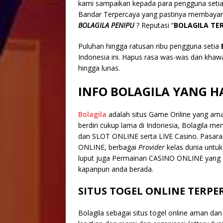
kami sampaikan kepada para pengguna seti
Bandar Terpercaya yang pastinya membaya
BOLAGILA
PENIPU
? Reputasi “
BOLAGILA TE
Puluhan hingga ratusan ribu pengguna setia
Indonesia ini. Hapus rasa was-was dan kha
hingga lunas.
INFO
BOLAGILA
YANG H
Bolagila
adalah situs Game Online yang aman
berdiri cukup lama di Indonesia, Bolagila 
dan SLOT ONLINE serta LIVE Casino. Pasaran
ONLINE, berbagai
Provider
kelas dunia untuk
luput juga Permainan CASINO ONLINE yang
kapanpun anda berada.
SITUS TOGEL ONLINE TERPE
Bolagila sebagai situs togel online aman d