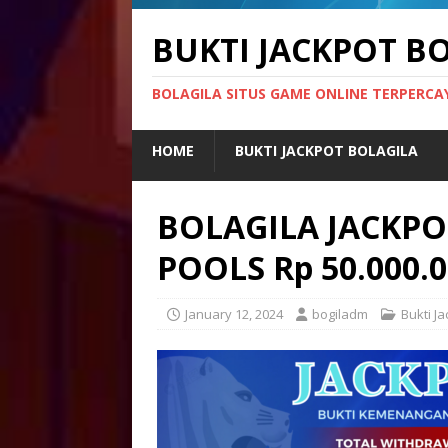
BUKTI JACKPOT B
BOLAGILA SITUS GAME ONLINE TERPERCA
HOME
BUKTI JACKPOT BOLAGILA
BOLAGILA JACKPO
POOLS Rp 50.000.
January 12, 2024
bogiladm
Bukti J