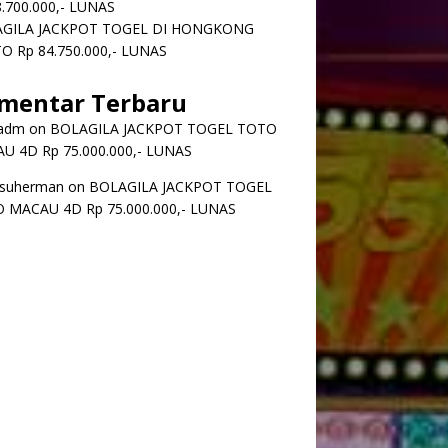
8.700.000,- LUNAS
GILA JACKPOT TOGEL DI HONGKONG
O Rp 84.750.000,- LUNAS
mentar Terbaru
ladm
on
BOLAGILA JACKPOT TOGEL TOTO
U 4D Rp 75.000.000,- LUNAS
 suherman
on
BOLAGILA JACKPOT TOGEL
 MACAU 4D Rp 75.000.000,- LUNAS