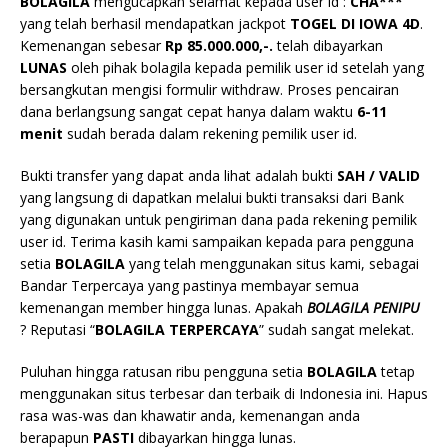
BOLAGILA
mengucapkan selamat kepada user id :
CHA***
yang telah berhasil mendapatkan jackpot
TOGEL DI IOWA 4D
.
Kemenangan sebesar
Rp
85.000.000
,-.
telah dibayarkan
LUNAS
oleh pihak bolagila kepada pemilik user id setelah yang
bersangkutan mengisi formulir withdraw. Proses pencairan
dana berlangsung sangat cepat hanya dalam waktu
6-11
menit
sudah berada dalam rekening pemilik user id.
Bukti transfer yang dapat anda lihat adalah bukti
SAH / VALID
yang langsung di dapatkan melalui bukti transaksi dari Bank
yang digunakan untuk pengiriman dana pada rekening pemilik
user id. Terima kasih kami sampaikan kepada para pengguna
setia
BOLAGILA
yang telah menggunakan situs kami, sebagai
Bandar Terpercaya yang pastinya membayar semua
kemenangan member hingga lunas. Apakah
BOLAGILA
PENIPU
? Reputasi “
BOLAGILA TERPERCAYA
” sudah sangat melekat.
Puluhan hingga ratusan ribu pengguna setia
BOLAGILA
tetap
menggunakan situs terbesar dan terbaik di Indonesia ini. Hapus
rasa was-was dan khawatir anda, kemenangan anda
berapapun
PASTI
dibayarkan hingga lunas.