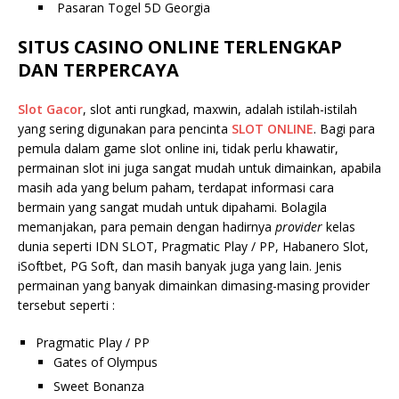
Pasaran Togel 5D Georgia
SITUS CASINO ONLINE TERLENGKAP
DAN TERPERCAYA
Slot Gacor
, slot anti rungkad, maxwin, adalah istilah-istilah
yang sering digunakan para pencinta
SLOT ONLINE
. Bagi para
pemula dalam game slot online ini, tidak perlu khawatir,
permainan slot ini juga sangat mudah untuk dimainkan, apabila
masih ada yang belum paham, terdapat informasi cara
bermain yang sangat mudah untuk dipahami. Bolagila
memanjakan, para pemain dengan hadirnya
provider
kelas
dunia seperti IDN SLOT, Pragmatic Play / PP, Habanero Slot,
iSoftbet, PG Soft, dan masih banyak juga yang lain. Jenis
permainan yang banyak dimainkan dimasing-masing provider
tersebut seperti :
Pragmatic Play / PP
Gates of Olympus
Sweet Bonanza