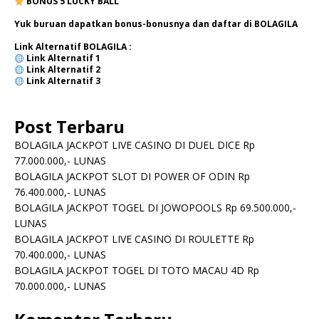
BONUS 5 LUCKY BALL
Yuk buruan dapatkan bonus-bonusnya dan daftar di
BOLAGILA
Link Alternatif BOLAGILA :
Link Alternatif 1
Link Alternatif 2
Link Alternatif 3
Post Terbaru
BOLAGILA JACKPOT LIVE CASINO DI DUEL DICE Rp
77.000.000,- LUNAS
BOLAGILA JACKPOT SLOT DI POWER OF ODIN Rp
76.400.000,- LUNAS
BOLAGILA JACKPOT TOGEL DI JOWOPOOLS Rp 69.500.000,-
LUNAS
BOLAGILA JACKPOT LIVE CASINO DI ROULETTE Rp
70.400.000,- LUNAS
BOLAGILA JACKPOT TOGEL DI TOTO MACAU 4D Rp
70.000.000,- LUNAS