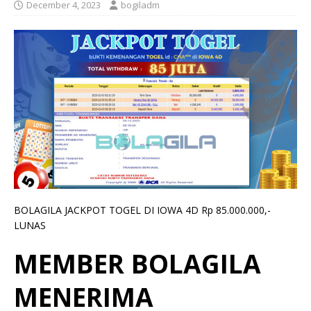
December 4, 2023
bogiladm
BOLAGILA JACKPOT TOGEL DI IOWA 4D Rp 85.000.000,-
LUNAS
MEMBER BOLAGILA
MENERIMA