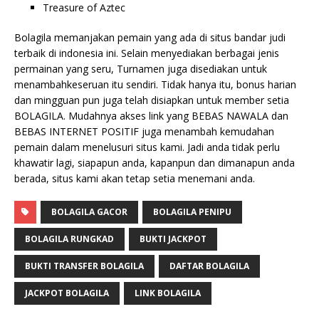
Treasure of Aztec
Bolagila memanjakan pemain yang ada di situs bandar judi
terbaik di indonesia ini. Selain menyediakan berbagai jenis
permainan yang seru, Turnamen juga disediakan untuk
menambahkeseruan itu sendiri. Tidak hanya itu, bonus harian
dan mingguan pun juga telah disiapkan untuk member setia
BOLAGILA. Mudahnya akses link yang BEBAS NAWALA dan
BEBAS INTERNET POSITIF juga menambah kemudahan
pemain dalam menelusuri situs kami. Jadi anda tidak perlu
khawatir lagi, siapapun anda, kapanpun dan dimanapun anda
berada, situs kami akan tetap setia menemani anda.
BOLAGILA GACOR
BOLAGILA PENIPU
BOLAGILA RUNGKAD
BUKTI JACKPOT
BUKTI TRANSFER BOLAGILA
DAFTAR BOLAGILA
JACKPOT BOLAGILA
LINK BOLAGILA