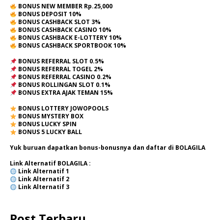
BONUS NEW MEMBER Rp.25,000
BONUS DEPOSIT 10%
BONUS CASHBACK SLOT 3%
BONUS CASHBACK CASINO 10%
BONUS CASHBACK E-LOTTERY 10%
BONUS CASHBACK SPORTBOOK 10%
BONUS REFERRAL SLOT 0.5%
BONUS REFERRAL TOGEL 2%
BONUS REFERRAL CASINO 0.2%
BONUS ROLLINGAN SLOT 0.1%
BONUS EXTRA AJAK TEMAN 15%
BONUS LOTTERY JOWOPOOLS
BONUS MYSTERY BOX
BONUS LUCKY SPIN
BONUS 5 LUCKY BALL
Yuk buruan dapatkan bonus-bonusnya dan daftar di
BOLAGILA
Link Alternatif BOLAGILA :
Link Alternatif 1
Link Alternatif 2
Link Alternatif 3
Post Terbaru