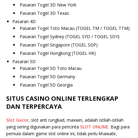
Pasaran Togel 3D New York
Pasaran Togel 3D Texas
Pasaran 4D
Pasaran Togel Toto Macau (TOGEL TM / TOGEL TTM)
Pasaran Togel Sydney (TOGEL SYD / TOGEL SDY}
Pasaran Togel Singapore (TOGEL SGP)
Pasaran Togel Hongkong (TOGEL HK)
Pasaran 5D
Pasaran Togel 5D Toto Macau
Pasaran Togel 5D Germany
Pasaran Togel 5D Georgia
SITUS CASINO ONLINE TERLENGKAP
DAN TERPERCAYA
Slot Gacor
, slot anti rungkad, maxwin, adalah istilah-istilah
yang sering digunakan para pencinta
SLOT ONLINE
. Bagi para
pemula dalam game slot online ini, tidak perlu khawatir,