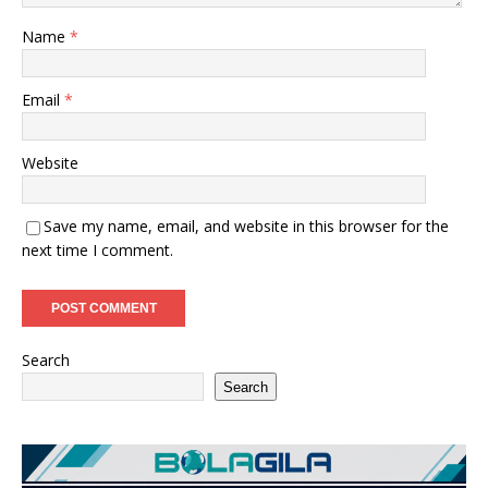
Name
*
Email
*
Website
Save my name, email, and website in this browser for the
next time I comment.
Search
Search