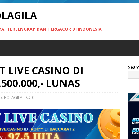
OLAGILA
YA, TERLENGKAP DAN TERGACOR DI INDONESIA
 LIVE CASINO DI
Sear
.500.000,- LUNAS
pot BOLAGILA
0