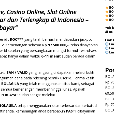
BO
ne, Casino Online, Slot Online
BO
BO
sar dan Terlengkap di Indonesia –
BO
bayar”
Yuk 
di
BO
r id :
ROC***
yang telah berhasil mendapatkan jackpot
Link 
Lin
 2
. Kemenangan sebesar
Rp
97.500.000
,-.
telah dibayarkan
Lin
er id setelah yang bersangkutan mengisi formulir withdraw.
Lin
cepat hanya dalam waktu
6-11 menit
sudah berada dalam
Po
bukti
SAH / VALID
yang langsung di dapatkan melalui bukti
BOLA
giriman dana pada rekening pemilik user id. Terima kasih
Rp 7
a
BOLAGILA
yang telah menggunakan situs kami, sebagai
BOLA
r semua kemenangan member hingga lunas. Apakah
69.5
RPERCAYA
” sudah sangat melekat.
BOLA
Rp 7
BOLAGILA
tetap menggunakan situs terbesar dan terbaik di
BOLA
watir anda, kemenangan anda berapapun
PASTI
dibayarkan