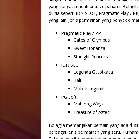
yang sangat mudah untuk dipahami. Bolagi
dunia seperti IDN SLOT, Pragmatic Play / PP
yang lain. Jenis permainan yang banyak dimai
Pragmatic Play / PP
Gates of Olympus
Sweet Bonanza
Starlight Princess
IDN SLOT :
Legenda Gatotkaca
Bali
Mobile Legends
PG Soft:
Mahjong Ways
Treasure of Aztec
Bolagila memanjakan pemain yang ada di situs
berbagai jenis permainan yang seru, Turnam
Tidak hanya itu, bonus harian dan mingguan