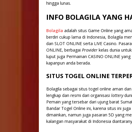
hingga lunas.
INFO
BOLAGILA
YANG H
Bolagila
adalah situs Game Online yang aman
berdiri cukup lama di Indonesia, Bolagila 
dan SLOT ONLINE serta LIVE Casino. Pasaran
ONLINE, berbagai
Provider
kelas dunia untuk
luput juga Permainan CASINO ONLINE yang
kapanpun anda berada.
SITUS TOGEL ONLINE TERPE
Bolagila sebagai situs togel online aman d
lengkap dan resmi dari organisasi
lottery
duni
Pemain yang tersebar dari ujung barat Sumat
Bandar Togel Online ini, karena situs ini ju
dimainkan, namun juga pasaran 5D yang memil
kalangan masyarakat di Indonesia diantarany