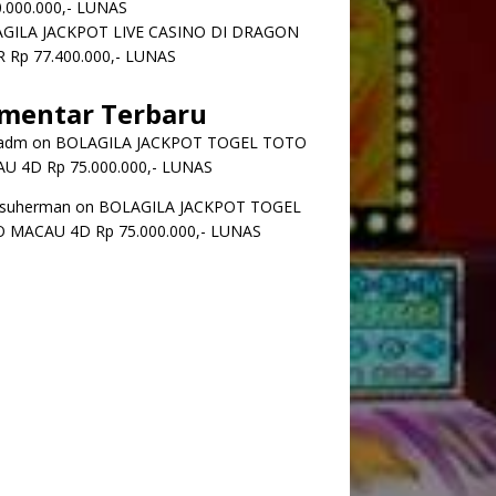
0.000.000,- LUNAS
GILA JACKPOT LIVE CASINO DI DRAGON
R Rp 77.400.000,- LUNAS
mentar Terbaru
ladm
on
BOLAGILA JACKPOT TOGEL TOTO
U 4D Rp 75.000.000,- LUNAS
 suherman
on
BOLAGILA JACKPOT TOGEL
 MACAU 4D Rp 75.000.000,- LUNAS