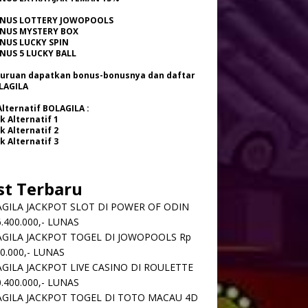
NUS LOTTERY JOWOPOOLS
NUS MYSTERY BOX
NUS LUCKY SPIN
NUS 5 LUCKY BALL
buruan dapatkan bonus-bonusnya dan daftar
LAGILA
Alternatif BOLAGILA :
k Alternatif 1
k Alternatif 2
k Alternatif 3
st Terbaru
GILA JACKPOT SLOT DI POWER OF ODIN
6.400.000,- LUNAS
GILA JACKPOT TOGEL DI JOWOPOOLS Rp
00.000,- LUNAS
GILA JACKPOT LIVE CASINO DI ROULETTE
0.400.000,- LUNAS
GILA JACKPOT TOGEL DI TOTO MACAU 4D