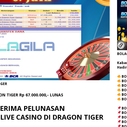
BOLA
Kaba
Hadi
BO
BO
IGER
BO
BO
N TIGER Rp 67.000.000,- LUNAS
BO
BO
ERIMA PELUNASAN
BO
BO
IVE CASINO DI DRAGON TIGER
BO
BO
BO