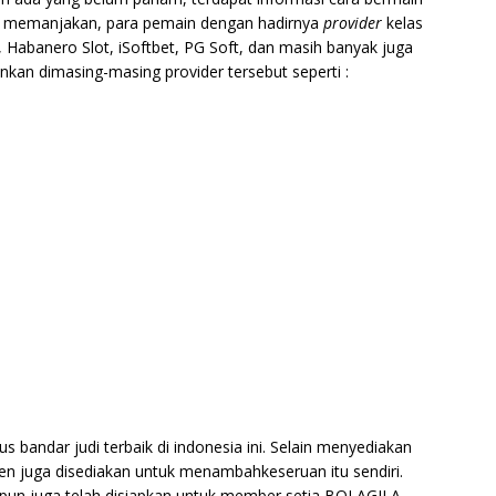
la memanjakan, para pemain dengan hadirnya
provider
kelas
, Habanero Slot, iSoftbet, PG Soft, dan masih banyak juga
nkan dimasing-masing provider tersebut seperti :
 bandar judi terbaik di indonesia ini. Selain menyediakan
en juga disediakan untuk menambahkeseruan itu sendiri.
 pun juga telah disiapkan untuk member setia BOLAGILA.