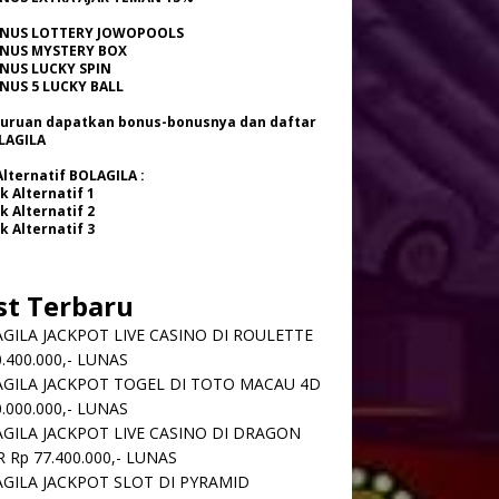
NUS LOTTERY JOWOPOOLS
NUS MYSTERY BOX
NUS LUCKY SPIN
NUS 5 LUCKY BALL
buruan dapatkan bonus-bonusnya dan daftar
LAGILA
Alternatif BOLAGILA :
k Alternatif 1
k Alternatif 2
k Alternatif 3
st Terbaru
GILA JACKPOT LIVE CASINO DI ROULETTE
0.400.000,- LUNAS
GILA JACKPOT TOGEL DI TOTO MACAU 4D
0.000.000,- LUNAS
GILA JACKPOT LIVE CASINO DI DRAGON
R Rp 77.400.000,- LUNAS
GILA JACKPOT SLOT DI PYRAMID