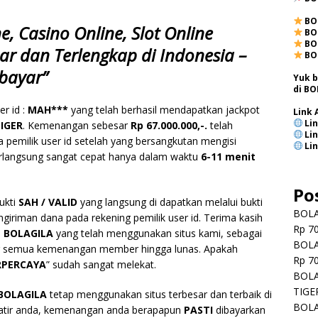
BO
ne, Casino Online, Slot Online
BO
BO
sar dan Terlengkap di Indonesia –
BO
bayar”
Yuk 
di
BO
r id :
MAH***
yang telah berhasil mendapatkan jackpot
Link 
Lin
TIGER
. Kemenangan sebesar
Rp
67.000.000
,-.
telah
Lin
a pemilik user id setelah yang bersangkutan mengisi
Lin
erlangsung sangat cepat hanya dalam waktu
6-11 menit
Po
bukti
SAH / VALID
yang langsung di dapatkan melalui bukti
BOLA
giriman dana pada rekening pemilik user id. Terima kasih
Rp 7
a
BOLAGILA
yang telah menggunakan situs kami, sebagai
BOLA
r semua kemenangan member hingga lunas. Apakah
Rp 7
RPERCAYA
” sudah sangat melekat.
BOLA
TIGE
BOLAGILA
tetap menggunakan situs terbesar dan terbaik di
BOLA
watir anda, kemenangan anda berapapun
PASTI
dibayarkan