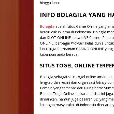
hingga lunas.
INFO
BOLAGILA
YANG H
Bolagila
adalah situs Game Online yang aman
berdiri cukup lama di Indonesia, Bolagila 
dan SLOT ONLINE serta LIVE Casino. Pasaran
ONLINE, berbagai
Provider
kelas dunia untuk
luput juga Permainan CASINO ONLINE yang
kapanpun anda berada.
SITUS TOGEL ONLINE TERPE
Bolagila sebagai situs togel online aman d
lengkap dan resmi dari organisasi
lottery
duni
Pemain yang tersebar dari ujung barat Sumat
Bandar Togel Online ini, karena situs ini ju
dimainkan, namun juga pasaran 5D yang memil
kalangan masyarakat di Indonesia diantarany