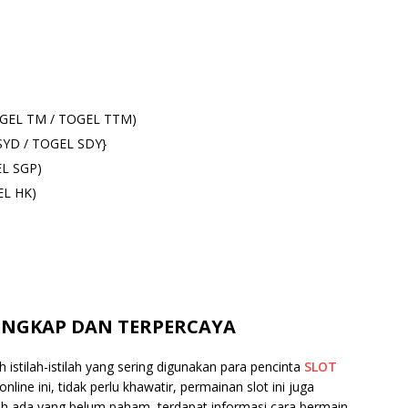
OGEL TM / TOGEL TTM)
SYD / TOGEL SDY}
EL SGP)
EL HK)
LENGKAP DAN TERPERCAYA
h istilah-istilah yang sering digunakan para pencinta
SLOT
line ini, tidak perlu khawatir, permainan slot ini juga
ih ada yang belum paham, terdapat informasi cara bermain