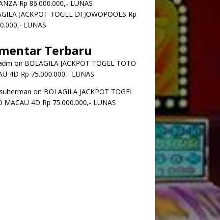
NZA Rp 86.000.000,- LUNAS
GILA JACKPOT TOGEL DI JOWOPOOLS Rp
00.000,- LUNAS
mentar Terbaru
ladm
on
BOLAGILA JACKPOT TOGEL TOTO
U 4D Rp 75.000.000,- LUNAS
 suherman
on
BOLAGILA JACKPOT TOGEL
 MACAU 4D Rp 75.000.000,- LUNAS