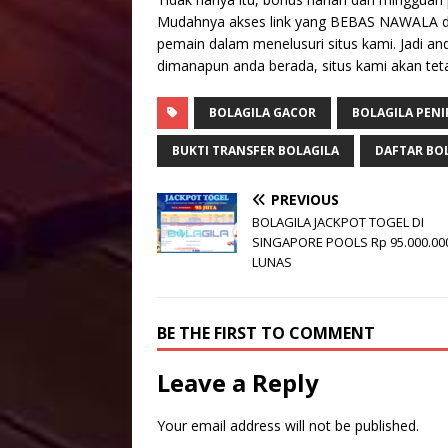
Mudahnya akses link yang BEBAS NAWALA
pemain dalam menelusuri situs kami. Jadi and
dimanapun anda berada, situs kami akan tet
BOLAGILA GACOR
BOLAGILA PENI
BUKTI TRANSFER BOLAGILA
DAFTAR BO
PREVIOUS
BOLAGILA JACKPOT TOGEL DI
SINGAPORE POOLS Rp 95.000.000
LUNAS
BE THE FIRST TO COMMENT
Leave a Reply
Your email address will not be published.