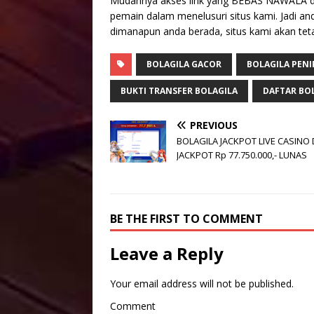
Mudahnya akses link yang BEBAS NAWALA
pemain dalam menelusuri situs kami. Jadi and
dimanapun anda berada, situs kami akan tet
BOLAGILA GACOR
BOLAGILA PENI
BUKTI TRANSFER BOLAGILA
DAFTAR BO
PREVIOUS
BOLAGILA JACKPOT LIVE CASINO 
JACKPOT Rp 77.750.000,- LUNAS
BE THE FIRST TO COMMENT
Leave a Reply
Your email address will not be published.
Comment