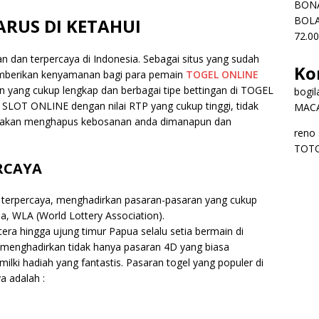
BONA
BOLA
ARUS DI KETAHUI
72.0
 dan terpercaya di Indonesia. Sebagai situs yang sudah
Ko
memberikan kenyamanan bagi para pemain
TOGEL ONLINE
 yang cukup lengkap dan berbagai tipe bettingan di TOGEL
bogi
 SLOT ONLINE dengan nilai RTP yang cukup tinggi, tidak
MACA
 akan menghapus kebosanan anda dimanapun dan
reno
TOTO
RCAYA
an terpercaya, menghadirkan pasaran-pasaran yang cukup
a, WLA (World Lottery Association).
era hingga ujung timur Papua selalu setia bermain di
ga menghadirkan tidak hanya pasaran 4D yang biasa
ki hadiah yang fantastis. Pasaran togel yang populer di
a adalah :