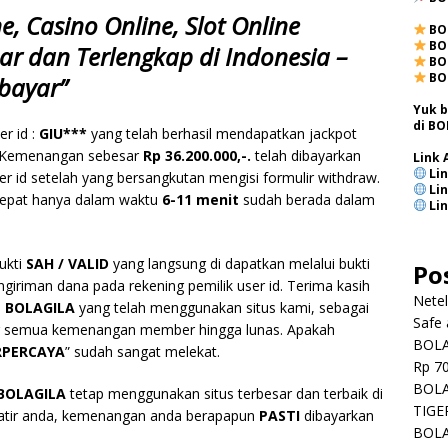
ne, Casino Online, Slot Online
BO
BO
sar dan Terlengkap di Indonesia –
BO
BO
bayar”
Yuk 
di
BO
r id :
GIU***
yang telah berhasil mendapatkan jackpot
 Kemenangan sebesar
Rp
36.200.000
,-.
telah dibayarkan
Link 
Lin
er id setelah yang bersangkutan mengisi formulir withdraw.
Lin
cepat hanya dalam waktu
6-11 menit
sudah berada dalam
Lin
bukti
SAH / VALID
yang langsung di dapatkan melalui bukti
Po
giriman dana pada rekening pemilik user id. Terima kasih
Netel
a
BOLAGILA
yang telah menggunakan situs kami, sebagai
Safe
r semua kemenangan member hingga lunas. Apakah
BOLA
RPERCAYA
” sudah sangat melekat.
Rp 7
BOLA
BOLAGILA
tetap menggunakan situs terbesar dan terbaik di
TIGE
watir anda, kemenangan anda berapapun
PASTI
dibayarkan
BOLA