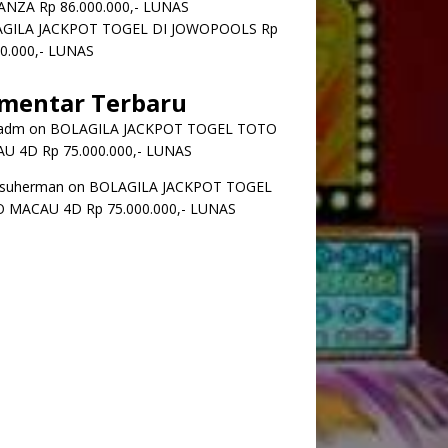
NZA Rp 86.000.000,- LUNAS
GILA JACKPOT TOGEL DI JOWOPOOLS Rp
00.000,- LUNAS
mentar Terbaru
ladm
on
BOLAGILA JACKPOT TOGEL TOTO
U 4D Rp 75.000.000,- LUNAS
 suherman
on
BOLAGILA JACKPOT TOGEL
 MACAU 4D Rp 75.000.000,- LUNAS