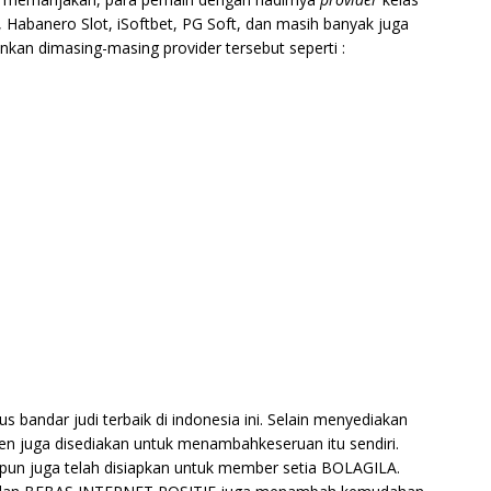
, Habanero Slot, iSoftbet, PG Soft, dan masih banyak juga
nkan dimasing-masing provider tersebut seperti :
 bandar judi terbaik di indonesia ini. Selain menyediakan
en juga disediakan untuk menambahkeseruan itu sendiri.
 pun juga telah disiapkan untuk member setia BOLAGILA.