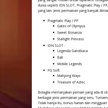
dunia seperti IDN SLOT, Pragmatic Play / PP
yang lain. Jenis permainan yang banyak dimai
Pragmatic Play / PP
Gates of Olympus
Sweet Bonanza
Starlight Princess
IDN SLOT :
Legenda Gatotkaca
Bali
Mobile Legends
PG Soft:
Mahjong Ways
Treasure of Aztec
Bolagila memanjakan pemain yang ada di situs
berbagai jenis permainan yang seru, Turnam
Tidak hanya itu, bonus harian dan mingguan