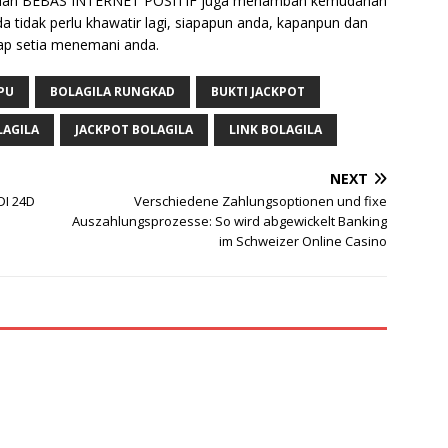
 dan BEBAS INTERNET POSITIF juga menambah kemudahan
a tidak perlu khawatir lagi, siapapun anda, kapanpun dan
ap setia menemani anda.
PU
BOLAGILA RUNGKAD
BUKTI JACKPOT
LAGILA
JACKPOT BOLAGILA
LINK BOLAGILA
NEXT
DI 24D
Verschiedene Zahlungsoptionen und fixe
Auszahlungsprozesse: So wird abgewickelt Banking
im Schweizer Online Casino