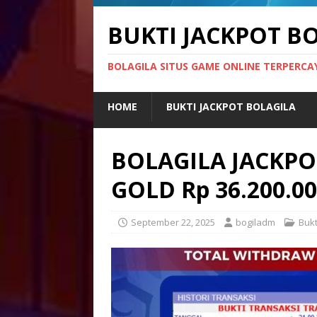
BUKTI JACKPOT B
BOLAGILA SITUS GAME ONLINE TERPERCA
HOME
BUKTI JACKPOT BOLAGILA
BOLAGILA JACKPO
GOLD Rp 36.200.0
September 22, 2025
bogiladm
Bukt