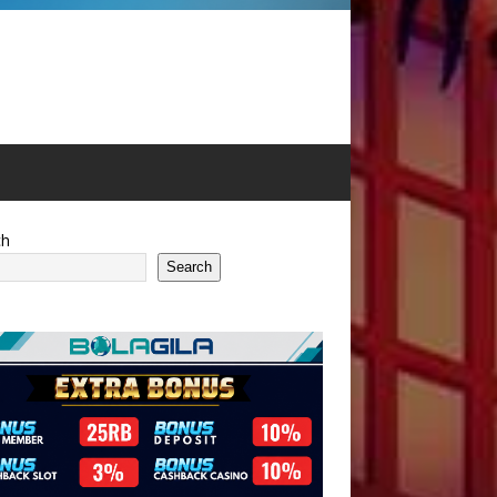
ch
Search