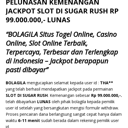
PELUNASAN KEMENANGAN
JACKPOT SLOT DI SUGAR RUSH RP
99.000.000,- LUNAS
“
BOLAGILA
Situs Togel Online, Casino
Online, Slot Online Terbaik,
Terpercaya, Terbesar dan Terlengkap
di Indonesia – Jackpot berapapun
pasti dibayar”
BOLAGILA
mengucapkan selamat kepada user id :
THA**
yang telah berhasil mendapatkan jackpot pada permainan
SLOT DI SUGAR RUSH
. Kemenangan sebesar
Rp
99.000.000
,-.
telah dibayarkan
LUNAS
oleh pihak bolagila kepada pemilik
user id setelah yang bersangkutan mengisi formulir withdraw.
Proses pencairan dana berlangsung sangat cepat hanya dalam
waktu
6-11 menit
sudah berada dalam rekening pemilik user
id.