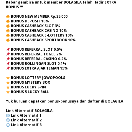
Kabar gembira untuk member
BOLAGILA
telah Hadir
EXTRA
BONUS
!!!
BONUS NEW MEMBER Rp.25,000
BONUS DEPOSIT 10%
BONUS CASHBACK SLOT 3%
BONUS CASHBACK CASINO 10%
BONUS CASHBACK E-LOTTERY 10%
BONUS CASHBACK SPORTBOOK 10%
BONUS REFERRAL SLOT 0.5%
BONUS REFERRAL TOGEL 2%
BONUS REFERRAL CASINO 0.2%
BONUS ROLLINGAN SLOT 0.1%
BONUS EXTRA AJAK TEMAN 15%
BONUS LOTTERY JOWOPOOLS
BONUS MYSTERY BOX
BONUS LUCKY SPIN
BONUS 5 LUCKY BALL
Yuk buruan dapatkan bonus-bonusnya dan daftar di
BOLAGILA
Link Alternatif BOLAGILA :
Link Alternatif 1
Link Alternatif 2
Link Alternatif 3