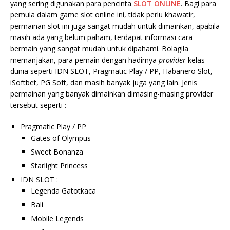
yang sering digunakan para pencinta
SLOT ONLINE
. Bagi para
pemula dalam game slot online ini, tidak perlu khawatir,
permainan slot ini juga sangat mudah untuk dimainkan, apabila
masih ada yang belum paham, terdapat informasi cara
bermain yang sangat mudah untuk dipahami. Bolagila
memanjakan, para pemain dengan hadirnya
provider
kelas
dunia seperti IDN SLOT, Pragmatic Play / PP, Habanero Slot,
iSoftbet, PG Soft, dan masih banyak juga yang lain. Jenis
permainan yang banyak dimainkan dimasing-masing provider
tersebut seperti :
Pragmatic Play / PP
Gates of Olympus
Sweet Bonanza
Starlight Princess
IDN SLOT :
Legenda Gatotkaca
Bali
Mobile Legends