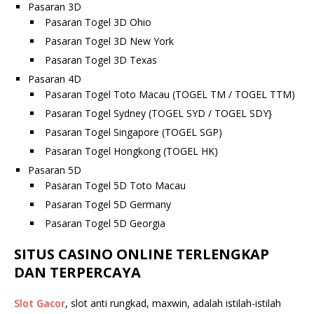
Pasaran 3D
Pasaran Togel 3D Ohio
Pasaran Togel 3D New York
Pasaran Togel 3D Texas
Pasaran 4D
Pasaran Togel Toto Macau (TOGEL TM / TOGEL TTM)
Pasaran Togel Sydney (TOGEL SYD / TOGEL SDY}
Pasaran Togel Singapore (TOGEL SGP)
Pasaran Togel Hongkong (TOGEL HK)
Pasaran 5D
Pasaran Togel 5D Toto Macau
Pasaran Togel 5D Germany
Pasaran Togel 5D Georgia
SITUS CASINO ONLINE TERLENGKAP
DAN TERPERCAYA
Slot Gacor
, slot anti rungkad, maxwin, adalah istilah-istilah