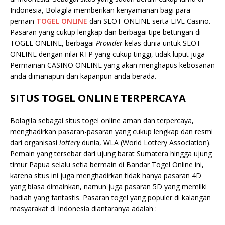
Indonesia, Bolagila memberikan kenyamanan bagi para
pemain
TOGEL ONLINE
dan SLOT ONLINE serta LIVE Casino.
Pasaran yang cukup lengkap dan berbagai tipe bettingan di
TOGEL ONLINE, berbagai
Provider
kelas dunia untuk SLOT
ONLINE dengan nilai RTP yang cukup tinggi, tidak luput juga
Permainan CASINO ONLINE yang akan menghapus kebosanan
anda dimanapun dan kapanpun anda berada.
SITUS TOGEL ONLINE TERPERCAYA
Bolagila sebagai situs togel online aman dan terpercaya,
menghadirkan pasaran-pasaran yang cukup lengkap dan resmi
dari organisasi
lottery
dunia, WLA (World Lottery Association).
Pemain yang tersebar dari ujung barat Sumatera hingga ujung
timur Papua selalu setia bermain di Bandar Togel Online ini,
karena situs ini juga menghadirkan tidak hanya pasaran 4D
yang biasa dimainkan, namun juga pasaran 5D yang memilki
hadiah yang fantastis. Pasaran togel yang populer di kalangan
masyarakat di Indonesia diantaranya adalah :