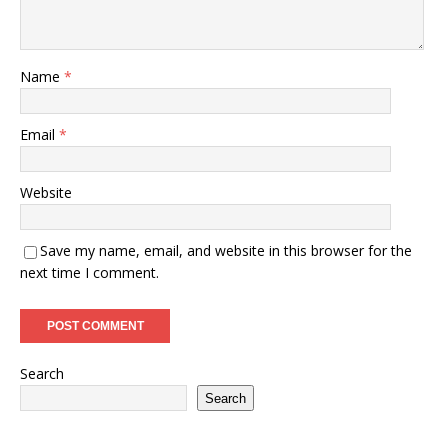
Name
*
Email
*
Website
Save my name, email, and website in this browser for the
next time I comment.
Search
Search