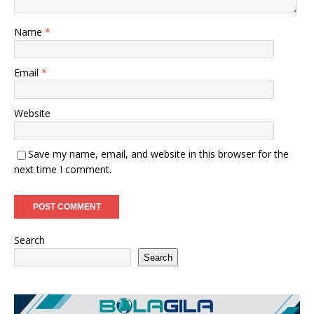
Name
*
Email
*
Website
Save my name, email, and website in this browser for the
next time I comment.
Search
Search