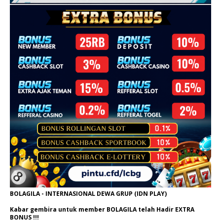
BOLAGILA - INTERNASIONAL DEWA GRUP (IDN PLAY)
Kabar gembira untuk member
BOLAGILA
telah Hadir
EXTRA
BONUS
!!!