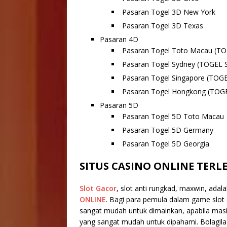
Pasaran Togel 3D New York
Pasaran Togel 3D Texas
Pasaran 4D
Pasaran Togel Toto Macau (T
Pasaran Togel Sydney (TOGEL 
Pasaran Togel Singapore (TOG
Pasaran Togel Hongkong (TOG
Pasaran 5D
Pasaran Togel 5D Toto Macau
Pasaran Togel 5D Germany
Pasaran Togel 5D Georgia
SITUS CASINO ONLINE TER
Slot Gacor
, slot anti rungkad, maxwin, adala
ONLINE
. Bagi para pemula dalam game slot on
sangat mudah untuk dimainkan, apabila mas
yang sangat mudah untuk dipahami. Bolagi