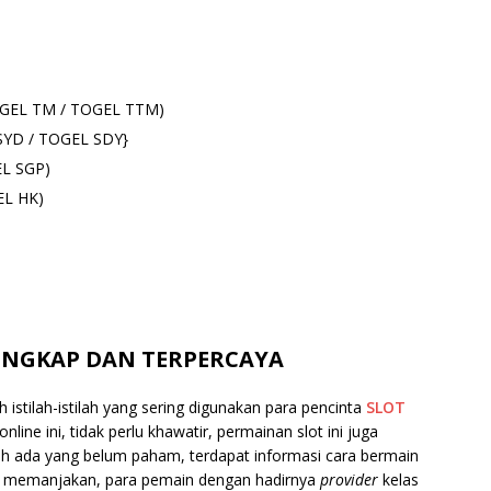
OGEL TM / TOGEL TTM)
SYD / TOGEL SDY}
EL SGP)
EL HK)
LENGKAP DAN TERPERCAYA
h istilah-istilah yang sering digunakan para pencinta
SLOT
line ini, tidak perlu khawatir, permainan slot ini juga
ih ada yang belum paham, terdapat informasi cara bermain
la memanjakan, para pemain dengan hadirnya
provider
kelas