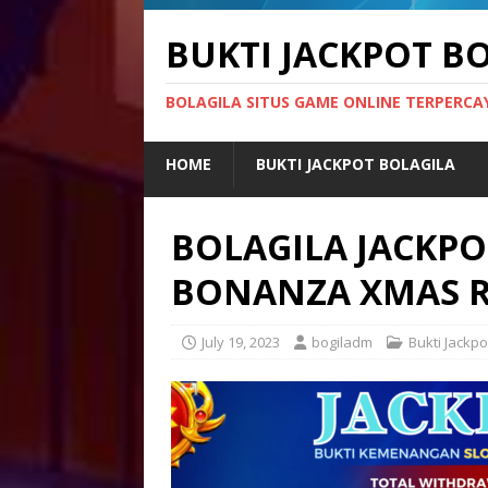
BUKTI JACKPOT B
BOLAGILA SITUS GAME ONLINE TERPERCA
HOME
BUKTI JACKPOT BOLAGILA
BOLAGILA JACKPO
BONANZA XMAS Rp
July 19, 2023
bogiladm
Bukti Jackp