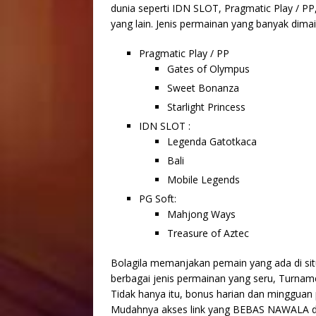
dunia seperti IDN SLOT, Pragmatic Play / PP
yang lain. Jenis permainan yang banyak dimai
Pragmatic Play / PP
Gates of Olympus
Sweet Bonanza
Starlight Princess
IDN SLOT :
Legenda Gatotkaca
Bali
Mobile Legends
PG Soft:
Mahjong Ways
Treasure of Aztec
Bolagila memanjakan pemain yang ada di situs
berbagai jenis permainan yang seru, Turnam
Tidak hanya itu, bonus harian dan mingguan
Mudahnya akses link yang BEBAS NAWALA