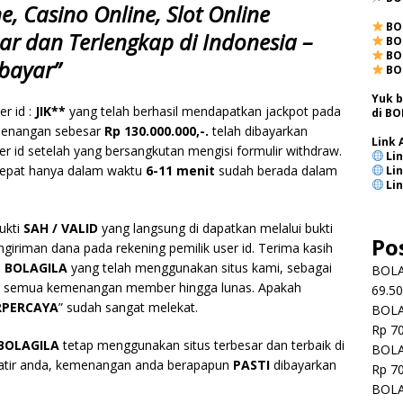
ne, Casino Online, Slot Online
BO
sar dan Terlengkap di Indonesia –
BO
BO
bayar”
BO
Yuk 
r id :
JIK**
yang telah berhasil mendapatkan jackpot pada
di
BO
menangan sebesar
Rp
130.000.000
,-.
telah dibayarkan
Link 
er id setelah yang bersangkutan mengisi formulir withdraw.
Lin
cepat hanya dalam waktu
6-11 menit
sudah berada dalam
Lin
Lin
bukti
SAH / VALID
yang langsung di dapatkan melalui bukti
Po
giriman dana pada rekening pemilik user id. Terima kasih
a
BOLAGILA
yang telah menggunakan situs kami, sebagai
BOLA
r semua kemenangan member hingga lunas. Apakah
69.5
RPERCAYA
” sudah sangat melekat.
BOLA
Rp 7
BOLAGILA
tetap menggunakan situs terbesar dan terbaik di
BOLA
watir anda, kemenangan anda berapapun
PASTI
dibayarkan
Rp 7
BOLA