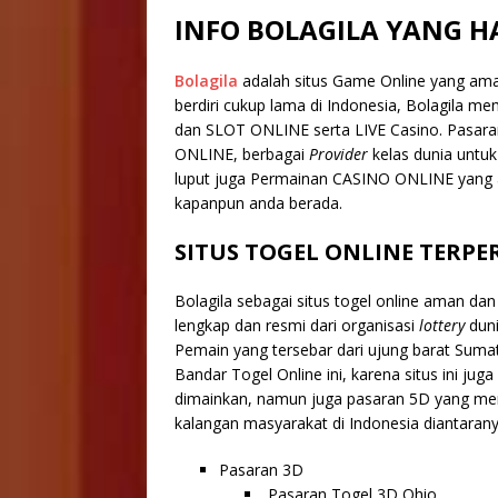
INFO
BOLAGILA
YANG H
Bolagila
adalah situs Game Online yang aman
berdiri cukup lama di Indonesia, Bolagila 
dan SLOT ONLINE serta LIVE Casino. Pasaran
ONLINE, berbagai
Provider
kelas dunia untuk
luput juga Permainan CASINO ONLINE yang
kapanpun anda berada.
SITUS TOGEL ONLINE TERPE
Bolagila sebagai situs togel online aman d
lengkap dan resmi dari organisasi
lottery
duni
Pemain yang tersebar dari ujung barat Sumat
Bandar Togel Online ini, karena situs ini ju
dimainkan, namun juga pasaran 5D yang memil
kalangan masyarakat di Indonesia diantarany
Pasaran 3D
Pasaran Togel 3D Ohio