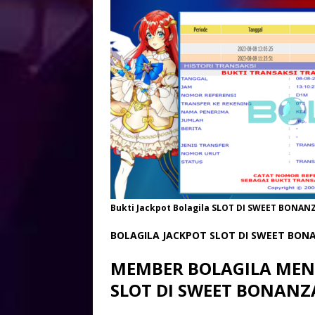
Bukti Jackpot Bolagila SLOT DI SWEET BONAN
BOLAGILA JACKPOT SLOT DI SWEET BONAN
MEMBER BOLAGILA MEN
SLOT DI SWEET BONANZA