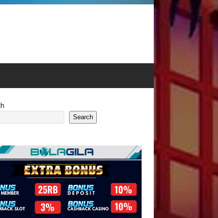
ch
Search