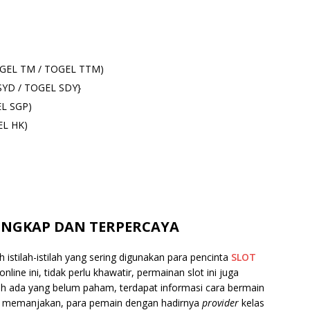
OGEL TM / TOGEL TTM)
SYD / TOGEL SDY}
EL SGP)
EL HK)
LENGKAP DAN TERPERCAYA
h istilah-istilah yang sering digunakan para pencinta
SLOT
line ini, tidak perlu khawatir, permainan slot ini juga
ih ada yang belum paham, terdapat informasi cara bermain
la memanjakan, para pemain dengan hadirnya
provider
kelas