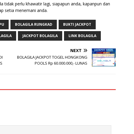
a tidak perlu khawatir lagi, siapapun anda, kapanpun dan
ap setia menemani anda.
PU
BOLAGILA RUNGKAD
BUKTI JACKPOT
LAGILA
JACKPOT BOLAGILA
LINK BOLAGILA
NEXT
DI
BOLAGILA JACKPOT TOGEL HONGKONG
AS
POOLS Rp 60.000.000,- LUNAS