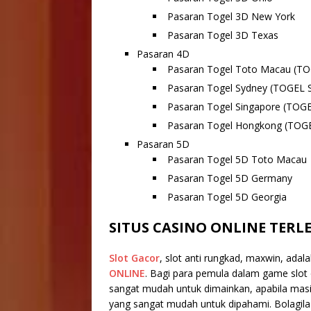
Pasaran Togel 3D New York
Pasaran Togel 3D Texas
Pasaran 4D
Pasaran Togel Toto Macau (T
Pasaran Togel Sydney (TOGEL 
Pasaran Togel Singapore (TOG
Pasaran Togel Hongkong (TOG
Pasaran 5D
Pasaran Togel 5D Toto Macau
Pasaran Togel 5D Germany
Pasaran Togel 5D Georgia
SITUS CASINO ONLINE TER
Slot Gacor
, slot anti rungkad, maxwin, adala
ONLINE
. Bagi para pemula dalam game slot on
sangat mudah untuk dimainkan, apabila mas
yang sangat mudah untuk dipahami. Bolagi