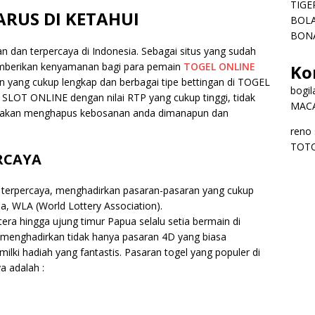
TIGE
ARUS DI KETAHUI
BOLA
BONA
 dan terpercaya di Indonesia. Sebagai situs yang sudah
memberikan kenyamanan bagi para pemain
TOGEL ONLINE
Ko
 yang cukup lengkap dan berbagai tipe bettingan di TOGEL
bogi
 SLOT ONLINE dengan nilai RTP yang cukup tinggi, tidak
MACA
 akan menghapus kebosanan anda dimanapun dan
reno
TOTO
RCAYA
an terpercaya, menghadirkan pasaran-pasaran yang cukup
a, WLA (World Lottery Association).
era hingga ujung timur Papua selalu setia bermain di
ga menghadirkan tidak hanya pasaran 4D yang biasa
ki hadiah yang fantastis. Pasaran togel yang populer di
a adalah :