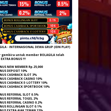
GILA - INTERNASIONAL DEWA GRUP (IDN PLAY)
r gembira untuk member
BOLAGILA
telah
r
EXTRA BONUS
!!!
NUS NEW MEMBER Rp.25,000
NUS DEPOSIT 10%
NUS CASHBACK SLOT 3%
NUS CASHBACK CASINO 10%
NUS CASHBACK E-LOTTERY 10%
NUS CASHBACK SPORTBOOK 10%
NUS REFERRAL SLOT 0.5%
NUS REFERRAL TOGEL 2%
NUS REFERRAL CASINO 0.2%
NUS ROLLINGAN SLOT 0.1%
NUS EXTRA AJAK TEMAN 15%