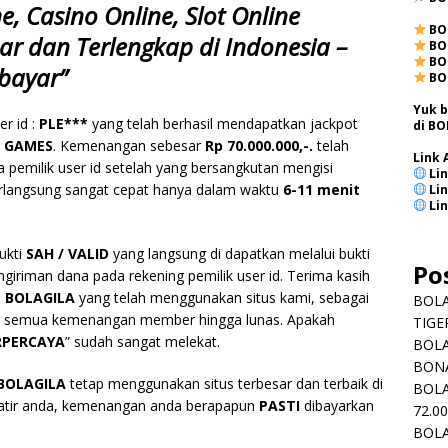
ne, Casino Online, Slot Online
BO
sar dan Terlengkap di Indonesia –
BO
BO
bayar”
BO
Yuk 
r id :
PLE***
yang telah berhasil mendapatkan jackpot
di
BO
L GAMES
. Kemenangan sebesar
Rp
70.000.000
,-.
telah
Link 
a pemilik user id setelah yang bersangkutan mengisi
Lin
erlangsung sangat cepat hanya dalam waktu
6-11 menit
Lin
Lin
bukti
SAH / VALID
yang langsung di dapatkan melalui bukti
Po
giriman dana pada rekening pemilik user id. Terima kasih
a
BOLAGILA
yang telah menggunakan situs kami, sebagai
BOLA
r semua kemenangan member hingga lunas. Apakah
TIGE
RPERCAYA
” sudah sangat melekat.
BOLA
BONA
BOLAGILA
tetap menggunakan situs terbesar dan terbaik di
BOLA
watir anda, kemenangan anda berapapun
PASTI
dibayarkan
72.0
BOLA