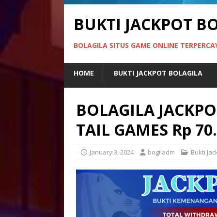
BUKTI JACKPOT B
BOLAGILA SITUS GAME ONLINE TERPERCA
HOME
BUKTI JACKPOT BOLAGILA
BOLAGILA JACKPO
TAIL GAMES Rp 70.
January 3, 2024
bogiladm
Bukti Ja