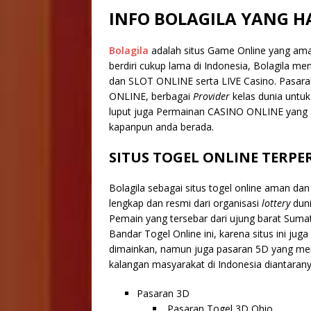
INFO
BOLAGILA
YANG H
Bolagila
adalah situs Game Online yang aman
berdiri cukup lama di Indonesia, Bolagila 
dan SLOT ONLINE serta LIVE Casino. Pasaran
ONLINE, berbagai
Provider
kelas dunia untuk
luput juga Permainan CASINO ONLINE yang
kapanpun anda berada.
SITUS TOGEL ONLINE TERPE
Bolagila sebagai situs togel online aman d
lengkap dan resmi dari organisasi
lottery
duni
Pemain yang tersebar dari ujung barat Sumat
Bandar Togel Online ini, karena situs ini ju
dimainkan, namun juga pasaran 5D yang memil
kalangan masyarakat di Indonesia diantarany
Pasaran 3D
Pasaran Togel 3D Ohio