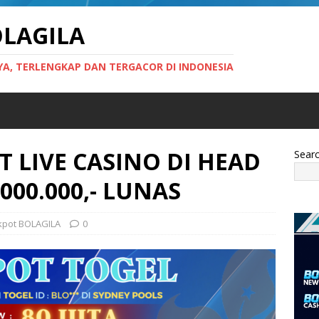
OLAGILA
YA, TERLENGKAP DAN TERGACOR DI INDONESIA
T LIVE CASINO DI HEAD
Sear
000.000,- LUNAS
ckpot BOLAGILA
0