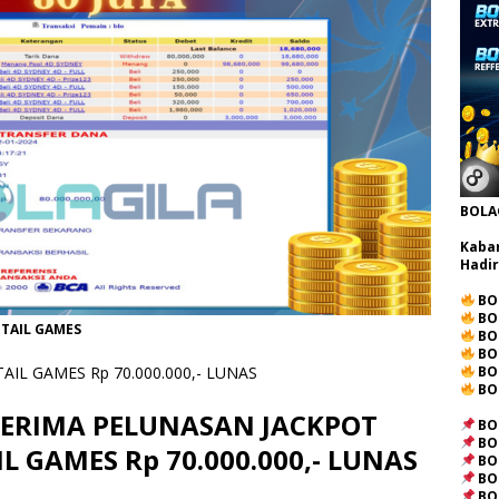
BOLA
Kaba
Hadi
BO
BO
 TAIL GAMES
BO
BO
AIL GAMES Rp 70.000.000,- LUNAS
BO
BO
ERIMA PELUNASAN JACKPOT
BO
BO
IL GAMES Rp 70.000.000,- LUNAS
BO
BO
BO