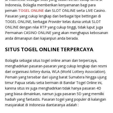
Indonesia, Bolagila memberikan kenyamanan bagi para
pemain
TOGEL ONLINE
dan SLOT ONLINE serta LIVE Casino.
Pasaran yang cukup lengkap dan berbagai tipe bettingan di
TOGEL ONLINE, berbagai
Provider
kelas dunia untuk SLOT
ONLINE dengan nilai RTP yang cukup tinggi, tidak luput juga
Permainan CASINO ONLINE yang akan menghapus kebosanan
anda dimanapun dan kapanpun anda berada.
SITUS TOGEL ONLINE TERPERCAYA
Bolagila sebagai situs togel online aman dan terpercaya,
menghadirkan pasaran-pasaran yang cukup lengkap dan resmi
dari organisasi
lottery
dunia, WLA (World Lottery Association).
Pemain yang tersebar dari ujung barat Sumatera hingga ujung
timur Papua selalu setia bermain di Bandar Togel Online ini,
karena situs ini juga menghadirkan tidak hanya pasaran 4D
yang biasa dimainkan, namun juga pasaran 5D yang memilki
hadiah yang fantastis. Pasaran togel yang populer di kalangan
masyarakat di Indonesia diantaranya adalah :