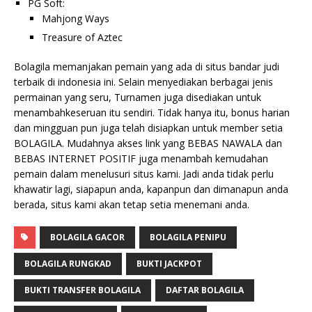
PG Soft:
Mahjong Ways
Treasure of Aztec
Bolagila memanjakan pemain yang ada di situs bandar judi
terbaik di indonesia ini. Selain menyediakan berbagai jenis
permainan yang seru, Turnamen juga disediakan untuk
menambahkeseruan itu sendiri. Tidak hanya itu, bonus harian
dan mingguan pun juga telah disiapkan untuk member setia
BOLAGILA. Mudahnya akses link yang BEBAS NAWALA dan
BEBAS INTERNET POSITIF juga menambah kemudahan
pemain dalam menelusuri situs kami. Jadi anda tidak perlu
khawatir lagi, siapapun anda, kapanpun dan dimanapun anda
berada, situs kami akan tetap setia menemani anda.
BOLAGILA GACOR
BOLAGILA PENIPU
BOLAGILA RUNGKAD
BUKTI JACKPOT
BUKTI TRANSFER BOLAGILA
DAFTAR BOLAGILA