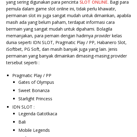
yang sering digunakan para pencinta
SLOT ONLINE
. Bagi para
pemula dalam game slot online ini, tidak perlu khawatir,
permainan slot ini juga sangat mudah untuk dimainkan, apabila
masih ada yang belum paham, terdapat informasi cara
bermain yang sangat mudah untuk dipahami. Bolagila
memanjakan, para pemain dengan hadirnya
provider
kelas
dunia seperti IDN SLOT, Pragmatic Play / PP, Habanero Slot,
iSoftbet, PG Soft, dan masih banyak juga yang lain. Jenis
permainan yang banyak dimainkan dimasing-masing provider
tersebut seperti :
Pragmatic Play / PP
Gates of Olympus
Sweet Bonanza
Starlight Princess
IDN SLOT :
Legenda Gatotkaca
Bali
Mobile Legends