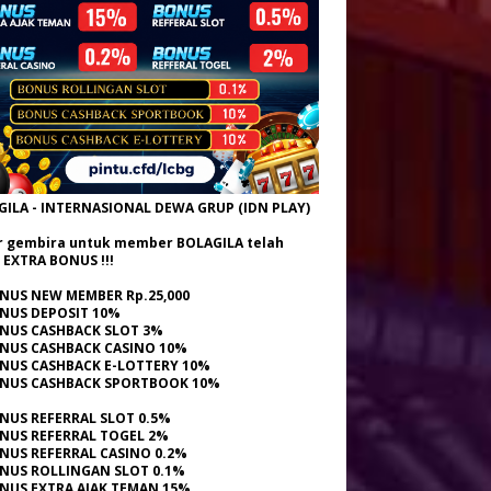
GILA - INTERNASIONAL DEWA GRUP (IDN PLAY)
r gembira untuk member
BOLAGILA
telah
r
EXTRA BONUS
!!!
NUS NEW MEMBER Rp.25,000
NUS DEPOSIT 10%
NUS CASHBACK SLOT 3%
NUS CASHBACK CASINO 10%
NUS CASHBACK E-LOTTERY 10%
NUS CASHBACK SPORTBOOK 10%
NUS REFERRAL SLOT 0.5%
NUS REFERRAL TOGEL 2%
NUS REFERRAL CASINO 0.2%
NUS ROLLINGAN SLOT 0.1%
NUS EXTRA AJAK TEMAN 15%