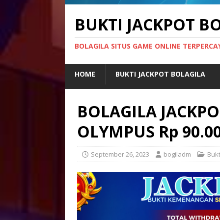
BUKTI JACKPOT B
BOLAGILA SITUS GAME ONLINE TERPERCA
HOME
BUKTI JACKPOT BOLAGILA
BOLAGILA JACKPO
OLYMPUS Rp 90.00
September 26, 2023
bogiladm
Bukt