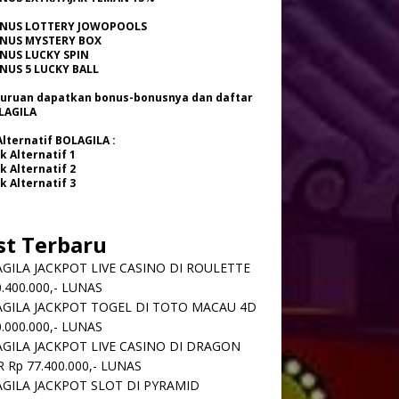
NUS LOTTERY JOWOPOOLS
NUS MYSTERY BOX
NUS LUCKY SPIN
NUS 5 LUCKY BALL
buruan dapatkan bonus-bonusnya dan daftar
LAGILA
Alternatif BOLAGILA :
k Alternatif 1
k Alternatif 2
k Alternatif 3
st Terbaru
GILA JACKPOT LIVE CASINO DI ROULETTE
0.400.000,- LUNAS
GILA JACKPOT TOGEL DI TOTO MACAU 4D
0.000.000,- LUNAS
GILA JACKPOT LIVE CASINO DI DRAGON
R Rp 77.400.000,- LUNAS
GILA JACKPOT SLOT DI PYRAMID