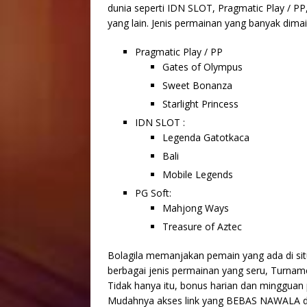
dunia seperti IDN SLOT, Pragmatic Play / PP
yang lain. Jenis permainan yang banyak dimai
Pragmatic Play / PP
Gates of Olympus
Sweet Bonanza
Starlight Princess
IDN SLOT :
Legenda Gatotkaca
Bali
Mobile Legends
PG Soft:
Mahjong Ways
Treasure of Aztec
Bolagila memanjakan pemain yang ada di situs
berbagai jenis permainan yang seru, Turnam
Tidak hanya itu, bonus harian dan mingguan
Mudahnya akses link yang BEBAS NAWALA