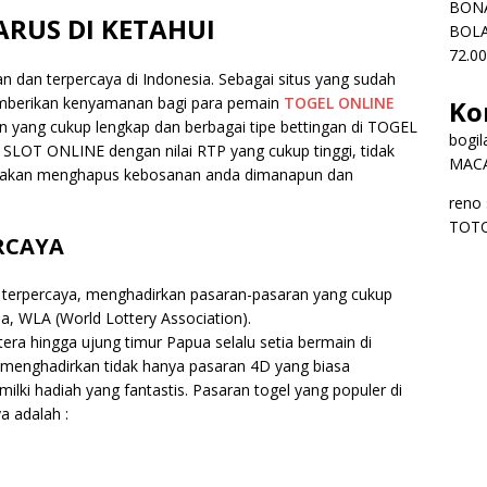
BONA
ARUS DI KETAHUI
BOLA
72.0
 dan terpercaya di Indonesia. Sebagai situs yang sudah
memberikan kenyamanan bagi para pemain
TOGEL ONLINE
Ko
 yang cukup lengkap dan berbagai tipe bettingan di TOGEL
bogi
 SLOT ONLINE dengan nilai RTP yang cukup tinggi, tidak
MACA
 akan menghapus kebosanan anda dimanapun dan
reno
TOTO
RCAYA
an terpercaya, menghadirkan pasaran-pasaran yang cukup
a, WLA (World Lottery Association).
era hingga ujung timur Papua selalu setia bermain di
ga menghadirkan tidak hanya pasaran 4D yang biasa
ki hadiah yang fantastis. Pasaran togel yang populer di
a adalah :