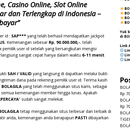
ne, Casino Online, Slot Online
BO
sar dan Terlengkap di Indonesia –
BO
BO
bayar”
BO
Yuk 
r id :
SAP***
yang telah berhasil mendapatkan jackpot
di
BO
US
. Kemenangan sebesar
Rp. 90.000.000,-.
telah
Link 
a pemilik user id setelah yang bersangkutan mengisi
Lin
erlangsung sangat cepat hanya dalam waktu
6-11 menit
Lin
Lin
bukti
SAH / VALID
yang langsung di dapatkan melalui bukti
Po
giriman dana pada rekening pemilik user id. Terima kasih
a
BOLAGILA
yang telah menggunakan situs kami, sebagai
BOLA
r semua kemenangan member hingga lunas. Apakah
Rp 7
RPERCAYA
” sudah sangat melekat.
BOLA
Rp 7
BOLAGILA
tetap menggunakan situs terbesar dan terbaik di
BOLA
watir anda, kemenangan anda berapapun
PASTI
dibayarkan
TIGE
BOLA