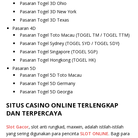
Pasaran Togel 3D Ohio
Pasaran Togel 3D New York
Pasaran Togel 3D Texas
Pasaran 4D
Pasaran Togel Toto Macau (TOGEL TM / TOGEL TTM)
Pasaran Togel Sydney (TOGEL SYD / TOGEL SDY}
Pasaran Togel Singapore (TOGEL SGP)
Pasaran Togel Hongkong (TOGEL HK)
Pasaran 5D
Pasaran Togel 5D Toto Macau
Pasaran Togel 5D Germany
Pasaran Togel 5D Georgia
SITUS CASINO ONLINE TERLENGKAP
DAN TERPERCAYA
Slot Gacor
, slot anti rungkad, maxwin, adalah istilah-istilah
yang sering digunakan para pencinta
SLOT ONLINE
. Bagi para