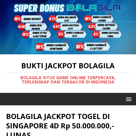
BUKTI JACKPOT BOLAGILA
BOLAGILA SITUS GAME ONLINE TERPERCAYA,
TERLENGKAP DAN TERGACOR DI INDONESIA
BOLAGILA JACKPOT TOGEL DI
SINGAPORE 4D Rp 50.000.000,-
LUNAS