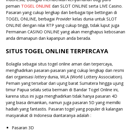
pemain
TOGEL ONLINE
dan SLOT ONLINE serta LIVE Casino.
Pasaran yang cukup lengkap dan berbagai tipe bettingan di
TOGEL ONLINE, berbagai
Provider
kelas dunia untuk SLOT
ONLINE dengan nilai RTP yang cukup tinggi, tidak luput juga
Permainan CASINO ONLINE yang akan menghapus kebosanan
anda dimanapun dan kapanpun anda berada.
SITUS TOGEL ONLINE TERPERCAYA
Bolagila sebagai situs togel online aman dan terpercaya,
menghadirkan pasaran-pasaran yang cukup lengkap dan resmi
dari organisasi
lottery
dunia, WLA (World Lottery Association).
Pemain yang tersebar dari ujung barat Sumatera hingga ujung
timur Papua selalu setia bermain di Bandar Togel Online ini,
karena situs ini juga menghadirkan tidak hanya pasaran 4D
yang biasa dimainkan, namun juga pasaran 5D yang memilki
hadiah yang fantastis. Pasaran togel yang populer di kalangan
masyarakat di Indonesia diantaranya adalah :
Pasaran 3D