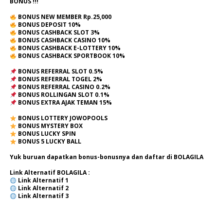
BONUS
!!!
BONUS NEW MEMBER Rp.25,000
BONUS DEPOSIT 10%
BONUS CASHBACK SLOT 3%
BONUS CASHBACK CASINO 10%
BONUS CASHBACK E-LOTTERY 10%
BONUS CASHBACK SPORTBOOK 10%
BONUS REFERRAL SLOT 0.5%
BONUS REFERRAL TOGEL 2%
BONUS REFERRAL CASINO 0.2%
BONUS ROLLINGAN SLOT 0.1%
BONUS EXTRA AJAK TEMAN 15%
BONUS LOTTERY JOWOPOOLS
BONUS MYSTERY BOX
BONUS LUCKY SPIN
BONUS 5 LUCKY BALL
Yuk buruan dapatkan bonus-bonusnya dan daftar di
BOLAGILA
Link Alternatif BOLAGILA :
Link Alternatif 1
Link Alternatif 2
Link Alternatif 3