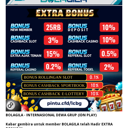
BOLAGILA - INTERNASIONAL DEWA GRUP (IDN PLAY)
Kabar gembira untuk member
BOLAGILA
telah Hadir
EXTRA