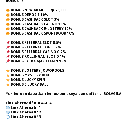
BONUS
!!!
BONUS NEW MEMBER Rp.25,000
BONUS DEPOSIT 10%
BONUS CASHBACK SLOT 3%
BONUS CASHBACK CASINO 10%
BONUS CASHBACK E-LOTTERY 10%
BONUS CASHBACK SPORTBOOK 10%
BONUS REFERRAL SLOT 0.5%
BONUS REFERRAL TOGEL 2%
BONUS REFERRAL CASINO 0.2%
BONUS ROLLINGAN SLOT 0.1%
BONUS EXTRA AJAK TEMAN 15%
BONUS LOTTERY JOWOPOOLS
BONUS MYSTERY BOX
BONUS LUCKY SPIN
BONUS 5 LUCKY BALL
Yuk buruan dapatkan bonus-bonusnya dan daftar di
BOLAGILA
Link Alternatif BOLAGILA :
Link Alternatif 1
Link Alternatif 2
Link Alternatif 3