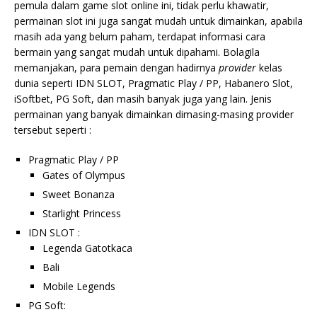
pemula dalam game slot online ini, tidak perlu khawatir,
permainan slot ini juga sangat mudah untuk dimainkan, apabila
masih ada yang belum paham, terdapat informasi cara
bermain yang sangat mudah untuk dipahami. Bolagila
memanjakan, para pemain dengan hadirnya
provider
kelas
dunia seperti IDN SLOT, Pragmatic Play / PP, Habanero Slot,
iSoftbet, PG Soft, dan masih banyak juga yang lain. Jenis
permainan yang banyak dimainkan dimasing-masing provider
tersebut seperti :
Pragmatic Play / PP
Gates of Olympus
Sweet Bonanza
Starlight Princess
IDN SLOT :
Legenda Gatotkaca
Bali
Mobile Legends
PG Soft: