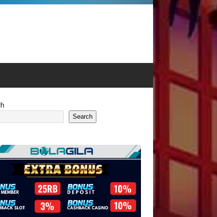
ch
Search