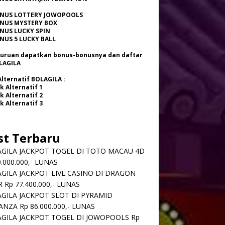
NUS LOTTERY JOWOPOOLS
NUS MYSTERY BOX
NUS LUCKY SPIN
NUS 5 LUCKY BALL
buruan dapatkan bonus-bonusnya dan daftar
LAGILA
Alternatif BOLAGILA :
k Alternatif 1
k Alternatif 2
k Alternatif 3
st Terbaru
GILA JACKPOT TOGEL DI TOTO MACAU 4D
0.000.000,- LUNAS
GILA JACKPOT LIVE CASINO DI DRAGON
R Rp 77.400.000,- LUNAS
GILA JACKPOT SLOT DI PYRAMID
NZA Rp 86.000.000,- LUNAS
GILA JACKPOT TOGEL DI JOWOPOOLS Rp