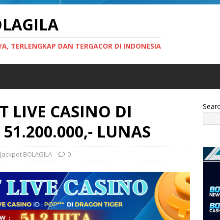
OLAGILA
YA, TERLENGKAP DAN TERGACOR DI INDONESIA
 LIVE CASINO DI
Sear
51.200.000,- LUNAS
 Jackpot BOLAGILA
0