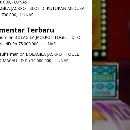
00.000,- LUNAS
GILA JACKPOT SLOT DI KUTUKAN MEDUSA
8.700.000,- LUNAS
mentar Terbaru
ladm
on
BOLAGILA JACKPOT TOGEL TOTO
U 4D Rp 75.000.000,- LUNAS
 suherman
on
BOLAGILA JACKPOT TOGEL
 MACAU 4D Rp 75.000.000,- LUNAS