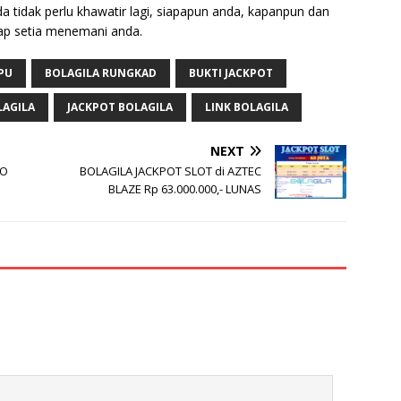
a tidak perlu khawatir lagi, siapapun anda, kapanpun dan
ap setia menemani anda.
PU
BOLAGILA RUNGKAD
BUKTI JACKPOT
LAGILA
JACKPOT BOLAGILA
LINK BOLAGILA
NEXT
IO
BOLAGILA JACKPOT SLOT di AZTEC
BLAZE Rp 63.000.000,- LUNAS