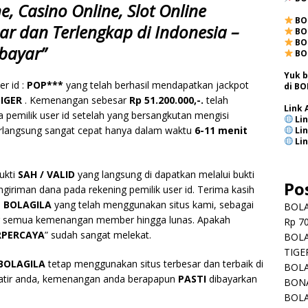
ne, Casino Online, Slot Online
BO
sar dan Terlengkap di Indonesia –
BO
BO
bayar”
BO
Yuk 
r id :
POP***
yang telah berhasil mendapatkan jackpot
di
BO
TIGER
. Kemenangan sebesar
Rp
51.200.000
,-.
telah
Link 
a pemilik user id setelah yang bersangkutan mengisi
Lin
erlangsung sangat cepat hanya dalam waktu
6-11 menit
Lin
Lin
bukti
SAH / VALID
yang langsung di dapatkan melalui bukti
Po
giriman dana pada rekening pemilik user id. Terima kasih
a
BOLAGILA
yang telah menggunakan situs kami, sebagai
BOLA
r semua kemenangan member hingga lunas. Apakah
Rp 7
RPERCAYA
” sudah sangat melekat.
BOLA
TIGE
BOLAGILA
tetap menggunakan situs terbesar dan terbaik di
BOLA
watir anda, kemenangan anda berapapun
PASTI
dibayarkan
BONA
BOLA