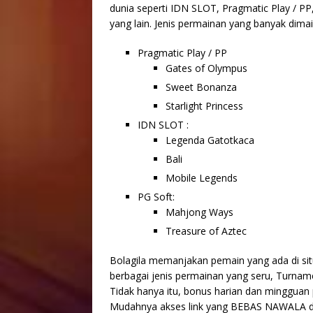
dunia seperti IDN SLOT, Pragmatic Play / PP
yang lain. Jenis permainan yang banyak dimai
Pragmatic Play / PP
Gates of Olympus
Sweet Bonanza
Starlight Princess
IDN SLOT :
Legenda Gatotkaca
Bali
Mobile Legends
PG Soft:
Mahjong Ways
Treasure of Aztec
Bolagila memanjakan pemain yang ada di situs
berbagai jenis permainan yang seru, Turnam
Tidak hanya itu, bonus harian dan mingguan
Mudahnya akses link yang BEBAS NAWALA