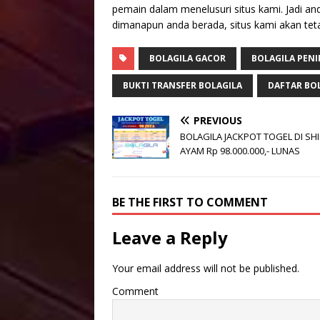
pemain dalam menelusuri situs kami. Jadi and
dimanapun anda berada, situs kami akan tet
BOLAGILA GACOR
BOLAGILA PENI
BUKTI TRANSFER BOLAGILA
DAFTAR BO
PREVIOUS
BOLAGILA JACKPOT TOGEL DI SH
AYAM Rp 98.000.000,- LUNAS
BE THE FIRST TO COMMENT
Leave a Reply
Your email address will not be published.
Comment