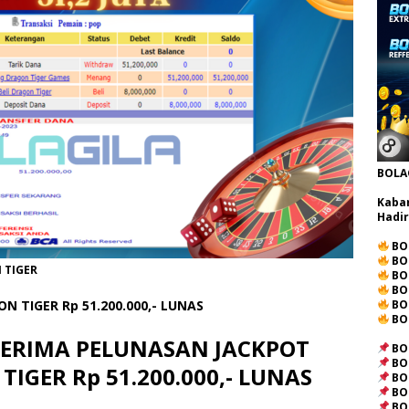
BOLA
Kaba
Hadi
BO
BO
N TIGER
BO
BO
ON TIGER
Rp 51.200.000,- LUNAS
BO
BO
ERIMA PELUNASAN JACKPOT
BO
BO
TIGER Rp 51.200.000,- LUNAS
BO
BO
BO