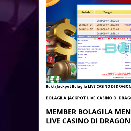
Bukti Jackpot Bolagila LIVE CASINO DI DRAGO
BOLAGILA JACKPOT LIVE CASINO DI DRAG
MEMBER BOLAGILA MEN
LIVE CASINO DI DRAGON 