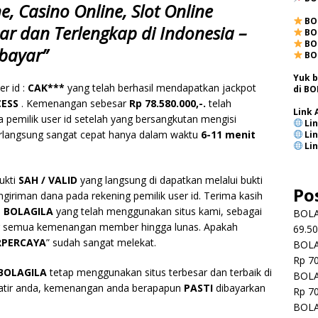
ne, Casino Online, Slot Online
BO
sar dan Terlengkap di Indonesia –
BO
BO
bayar”
BO
Yuk 
r id :
CAK***
yang telah berhasil mendapatkan jackpot
di
BO
CESS
. Kemenangan sebesar
Rp
78.580.000
,-.
telah
Link 
a pemilik user id setelah yang bersangkutan mengisi
Lin
erlangsung sangat cepat hanya dalam waktu
6-11 menit
Lin
Lin
bukti
SAH / VALID
yang langsung di dapatkan melalui bukti
Po
giriman dana pada rekening pemilik user id. Terima kasih
a
BOLAGILA
yang telah menggunakan situs kami, sebagai
BOLA
r semua kemenangan member hingga lunas. Apakah
69.5
RPERCAYA
” sudah sangat melekat.
BOLA
Rp 7
BOLAGILA
tetap menggunakan situs terbesar dan terbaik di
BOLA
watir anda, kemenangan anda berapapun
PASTI
dibayarkan
Rp 7
BOLA