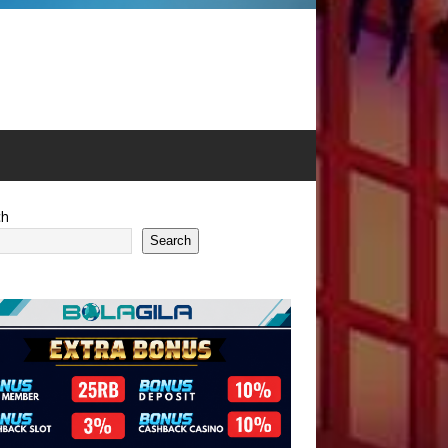
ch
Search