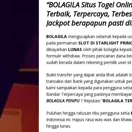
“
BOLAGILA
Situs Togel Onli
Terbaik, Terpercaya, Terbe
Jackpot berapapun pasti di
BOLAGILA
mengucapkan selamat kepada use
pada permainan
SLOT DI STARLIGHT PRIN
dibayarkan
LUNAS
oleh pihak bolagila kepad
formulir withdraw. Proses pencairan dana b
sudah berada dalam rekening pemilik user id.
Bukti transfer yang dapat anda lihat adalah 
transaksi dari Bank yang digunakan untuk pen
kami sampaikan kepada para pengguna seti
Bandar Terpercaya yang pastinya membaya
BOLAGILA
PENIPU
? Reputasi “
BOLAGILA TE
Puluhan hingga ratusan ribu pengguna setia
Indonesia ini. Hapus rasa was-was dan kha
hingga lunas.