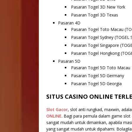
Pasaran Togel 3D New York
Pasaran Togel 3D Texas
Pasaran 4D
Pasaran Togel Toto Macau (T
Pasaran Togel Sydney (TOGEL 
Pasaran Togel Singapore (TOG
Pasaran Togel Hongkong (TOG
Pasaran 5D
Pasaran Togel 5D Toto Macau
Pasaran Togel 5D Germany
Pasaran Togel 5D Georgia
SITUS CASINO ONLINE TER
Slot Gacor
, slot anti rungkad, maxwin, adala
ONLINE
. Bagi para pemula dalam game slot on
sangat mudah untuk dimainkan, apabila mas
yang sangat mudah untuk dipahami. Bolagi