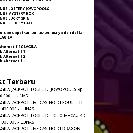
NUS LOTTERY JOWOPOOLS
NUS MYSTERY BOX
NUS LUCKY SPIN
NUS 5 LUCKY BALL
buruan dapatkan bonus-bonusnya dan daftar
LAGILA
Alternatif BOLAGILA :
k Alternatif 1
k Alternatif 2
k Alternatif 3
st Terbaru
GILA JACKPOT TOGEL DI JOWOPOOLS Rp
00.000,- LUNAS
GILA JACKPOT LIVE CASINO DI ROULETTE
0.400.000,- LUNAS
GILA JACKPOT TOGEL DI TOTO MACAU 4D
0.000.000,- LUNAS
GILA JACKPOT LIVE CASINO DI DRAGON