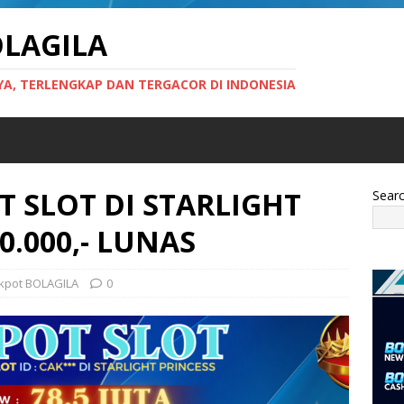
OLAGILA
YA, TERLENGKAP DAN TERGACOR DI INDONESIA
T SLOT DI STARLIGHT
Sear
0.000,- LUNAS
ckpot BOLAGILA
0