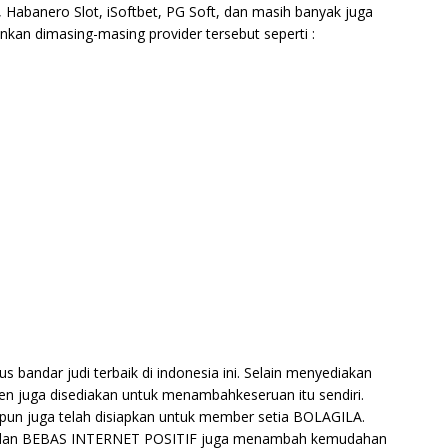
, Habanero Slot, iSoftbet, PG Soft, dan masih banyak juga
nkan dimasing-masing provider tersebut seperti :
 bandar judi terbaik di indonesia ini. Selain menyediakan
en juga disediakan untuk menambahkeseruan itu sendiri.
 pun juga telah disiapkan untuk member setia BOLAGILA.
 dan BEBAS INTERNET POSITIF juga menambah kemudahan