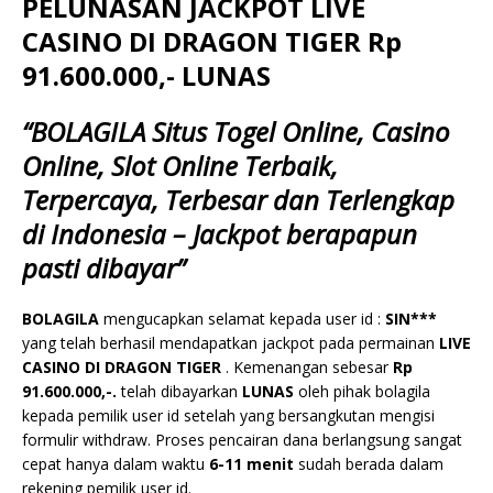
PELUNASAN JACKPOT LIVE
CASINO DI DRAGON TIGER Rp
91.600.000,- LUNAS
“
BOLAGILA
Situs Togel Online, Casino
Online, Slot Online Terbaik,
Terpercaya, Terbesar dan Terlengkap
di Indonesia – Jackpot berapapun
pasti dibayar”
BOLAGILA
mengucapkan selamat kepada user id :
SIN***
yang telah berhasil mendapatkan jackpot pada permainan
LIVE
CASINO DI DRAGON TIGER
. Kemenangan sebesar
Rp
91.600.000
,-.
telah dibayarkan
LUNAS
oleh pihak bolagila
kepada pemilik user id setelah yang bersangkutan mengisi
formulir withdraw. Proses pencairan dana berlangsung sangat
cepat hanya dalam waktu
6-11 menit
sudah berada dalam
rekening pemilik user id.