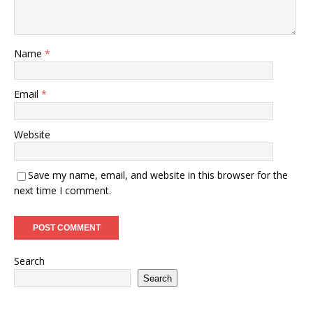
Name
*
Email
*
Website
Save my name, email, and website in this browser for the
next time I comment.
Search
Search