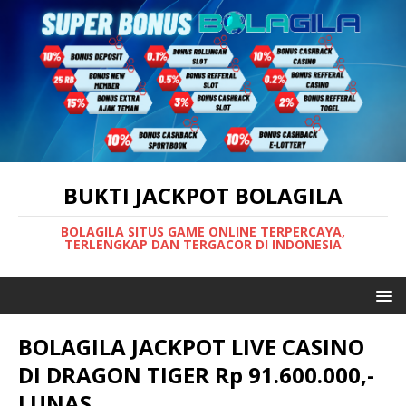
BUKTI JACKPOT BOLAGILA
BOLAGILA SITUS GAME ONLINE TERPERCAYA,
TERLENGKAP DAN TERGACOR DI INDONESIA
BOLAGILA JACKPOT LIVE CASINO
DI DRAGON TIGER Rp 91.600.000,-
LUNAS