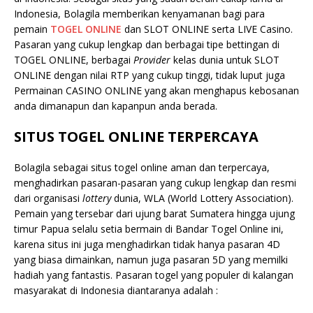
Indonesia, Bolagila memberikan kenyamanan bagi para
pemain
TOGEL ONLINE
dan SLOT ONLINE serta LIVE Casino.
Pasaran yang cukup lengkap dan berbagai tipe bettingan di
TOGEL ONLINE, berbagai
Provider
kelas dunia untuk SLOT
ONLINE dengan nilai RTP yang cukup tinggi, tidak luput juga
Permainan CASINO ONLINE yang akan menghapus kebosanan
anda dimanapun dan kapanpun anda berada.
SITUS TOGEL ONLINE TERPERCAYA
Bolagila sebagai situs togel online aman dan terpercaya,
menghadirkan pasaran-pasaran yang cukup lengkap dan resmi
dari organisasi
lottery
dunia, WLA (World Lottery Association).
Pemain yang tersebar dari ujung barat Sumatera hingga ujung
timur Papua selalu setia bermain di Bandar Togel Online ini,
karena situs ini juga menghadirkan tidak hanya pasaran 4D
yang biasa dimainkan, namun juga pasaran 5D yang memilki
hadiah yang fantastis. Pasaran togel yang populer di kalangan
masyarakat di Indonesia diantaranya adalah :