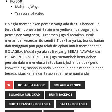
PG Soft:
Mahjong Ways
Treasure of Aztec
Bolagila memanjakan pemain yang ada di situs bandar judi
terbaik di indonesia ini. Selain menyediakan berbagai jenis
permainan yang seru, Turnamen juga disediakan untuk
menambahkeseruan itu sendiri. Tidak hanya itu, bonus harian
dan mingguan pun juga telah disiapkan untuk member setia
BOLAGILA. Mudahnya akses link yang BEBAS NAWALA dan
BEBAS INTERNET POSITIF juga menambah kemudahan
pemain dalam menelusuri situs kami. Jadi anda tidak perlu
khawatir lagi, siapapun anda, kapanpun dan dimanapun anda
berada, situs kami akan tetap setia menemani anda.
BOLAGILA GACOR
BOLAGILA PENIPU
BOLAGILA RUNGKAD
BUKTI JACKPOT
BUKTI TRANSFER BOLAGILA
DAFTAR BOLAGILA