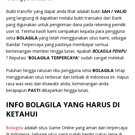
Bukti transfer yang dapat anda lihat adalah bukti
SAH / VALID
yang langsung di dapatkan melalui bukti transaksi dari Bank
yang digunakan untuk pengiriman dana pada rekening pemilik
user id. Terima kasih kami sampaikan kepada para pengguna
setia
BOLAGILA
yang telah menggunakan situs kami, sebagai
Bandar Terpercaya yang pastinya membayar semua
kemenangan member hingga lunas. Apakah
BOLAGILA
PENIPU
? Reputasi “
BOLAGILA TERPERCAYA
” sudah sangat melekat.
Puluhan hingga ratusan ribu pengguna setia
BOLAGILA
tetap
menggunakan situs terbesar dan terbaik di Indonesia ini. Hapus
rasa was-was dan khawatir anda, kemenangan anda
berapapun
PASTI
dibayarkan hingga lunas.
INFO
BOLAGILA
YANG HARUS DI
KETAHUI
Bolagila
adalah situs Game Online yang aman dan terpercaya
di Indonesia. Sebagai situs yang sudah berdiri cukup lama di