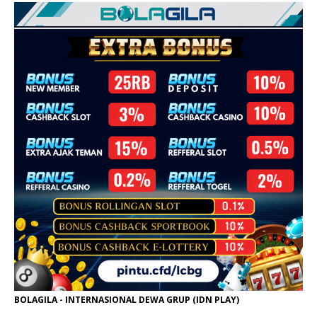
BOLAGILA - INTERNASIONAL DEWA GRUP (IDN PLAY)