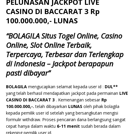
PELUNASAN JACKPOT LIVE
CASINO DI BACCARAT 3 Rp
100.000.000,- LUNAS
“
BOLAGILA
Situs Togel Online, Casino
Online, Slot Online Terbaik,
Terpercaya, Terbesar dan Terlengkap
di Indonesia – Jackpot berapapun
pasti dibayar”
BOLAGILA
mengucapkan selamat kepada user id :
DUL**
yang telah berhasil mendapatkan jackpot pada permainan
LIVE
CASINO DI BACCARAT
3
. Kemenangan sebesar
Rp
100.000.000
,-.
telah dibayarkan
LUNAS
oleh pihak bolagila
kepada pemilik user id setelah yang bersangkutan mengisi
formulir withdraw. Proses pencairan dana berlangsung sangat
cepat hanya dalam waktu
6-11 menit
sudah berada dalam
rekening pemilik user id.