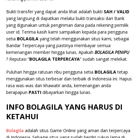
Bukti transfer yang dapat anda lihat adalah bukti
SAH / VALID
yang langsung di dapatkan melalui bukti transaksi dari Bank
yang digunakan untuk pengiriman dana pada rekening pemilik
user id. Terima kasih kami sampaikan kepada para pengguna
setia
BOLAGILA
yang telah menggunakan situs kami, sebagai
Bandar Terpercaya yang pastinya membayar semua
kemenangan member hingga lunas. Apakah
BOLAGILA
PENIPU
? Reputasi “
BOLAGILA TERPERCAYA
” sudah sangat melekat.
Puluhan hingga ratusan ribu pengguna setia
BOLAGILA
tetap
menggunakan situs terbesar dan terbaik di Indonesia ini. Hapus
rasa was-was dan khawatir anda, kemenangan anda
berapapun
PASTI
dibayarkan hingga lunas.
INFO
BOLAGILA
YANG HARUS DI
KETAHUI
Bolagila
adalah situs Game Online yang aman dan terpercaya
di Indonesia. Sebagai situs yang sudah berdiri cukup lama di