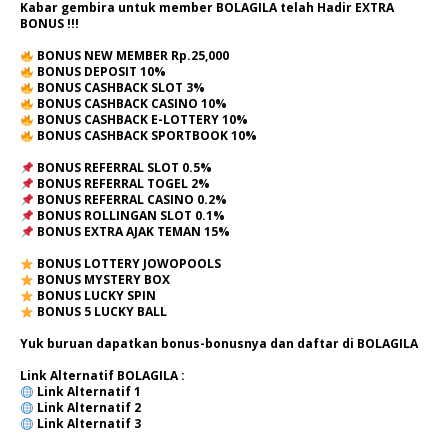
Kabar gembira untuk member
BOLAGILA
telah Hadir
EXTRA
BONUS
!!!
BONUS NEW MEMBER Rp.25,000
BONUS DEPOSIT 10%
BONUS CASHBACK SLOT 3%
BONUS CASHBACK CASINO 10%
BONUS CASHBACK E-LOTTERY 10%
BONUS CASHBACK SPORTBOOK 10%
BONUS REFERRAL SLOT 0.5%
BONUS REFERRAL TOGEL 2%
BONUS REFERRAL CASINO 0.2%
BONUS ROLLINGAN SLOT 0.1%
BONUS EXTRA AJAK TEMAN 15%
BONUS LOTTERY JOWOPOOLS
BONUS MYSTERY BOX
BONUS LUCKY SPIN
BONUS 5 LUCKY BALL
Yuk buruan dapatkan bonus-bonusnya dan daftar di
BOLAGILA
Link Alternatif BOLAGILA :
Link Alternatif 1
Link Alternatif 2
Link Alternatif 3