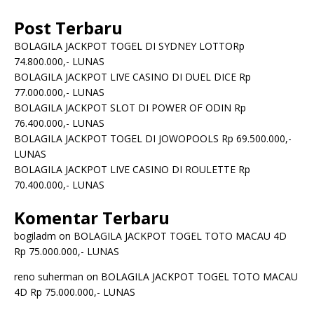
Post Terbaru
BOLAGILA JACKPOT TOGEL DI SYDNEY LOTTORp
74.800.000,- LUNAS
BOLAGILA JACKPOT LIVE CASINO DI DUEL DICE Rp
77.000.000,- LUNAS
BOLAGILA JACKPOT SLOT DI POWER OF ODIN Rp
76.400.000,- LUNAS
BOLAGILA JACKPOT TOGEL DI JOWOPOOLS Rp 69.500.000,-
LUNAS
BOLAGILA JACKPOT LIVE CASINO DI ROULETTE Rp
70.400.000,- LUNAS
Komentar Terbaru
bogiladm
on
BOLAGILA JACKPOT TOGEL TOTO MACAU 4D
Rp 75.000.000,- LUNAS
reno suherman
on
BOLAGILA JACKPOT TOGEL TOTO MACAU
4D Rp 75.000.000,- LUNAS