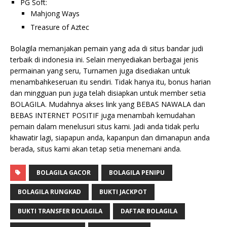
PG Soft:
Mahjong Ways
Treasure of Aztec
Bolagila memanjakan pemain yang ada di situs bandar judi
terbaik di indonesia ini. Selain menyediakan berbagai jenis
permainan yang seru, Turnamen juga disediakan untuk
menambahkeseruan itu sendiri. Tidak hanya itu, bonus harian
dan mingguan pun juga telah disiapkan untuk member setia
BOLAGILA. Mudahnya akses link yang BEBAS NAWALA dan
BEBAS INTERNET POSITIF juga menambah kemudahan
pemain dalam menelusuri situs kami. Jadi anda tidak perlu
khawatir lagi, siapapun anda, kapanpun dan dimanapun anda
berada, situs kami akan tetap setia menemani anda.
BOLAGILA GACOR
BOLAGILA PENIPU
BOLAGILA RUNGKAD
BUKTI JACKPOT
BUKTI TRANSFER BOLAGILA
DAFTAR BOLAGILA