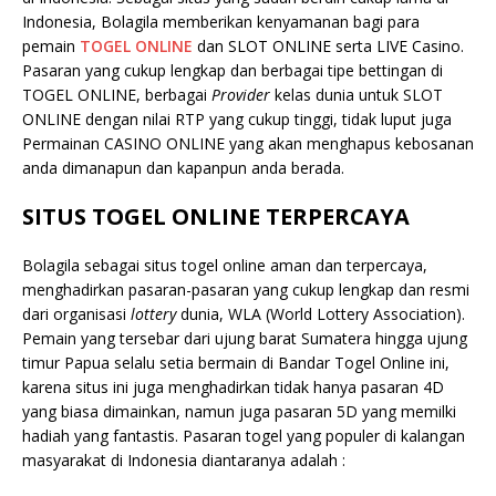
Indonesia, Bolagila memberikan kenyamanan bagi para
pemain
TOGEL ONLINE
dan SLOT ONLINE serta LIVE Casino.
Pasaran yang cukup lengkap dan berbagai tipe bettingan di
TOGEL ONLINE, berbagai
Provider
kelas dunia untuk SLOT
ONLINE dengan nilai RTP yang cukup tinggi, tidak luput juga
Permainan CASINO ONLINE yang akan menghapus kebosanan
anda dimanapun dan kapanpun anda berada.
SITUS TOGEL ONLINE TERPERCAYA
Bolagila sebagai situs togel online aman dan terpercaya,
menghadirkan pasaran-pasaran yang cukup lengkap dan resmi
dari organisasi
lottery
dunia, WLA (World Lottery Association).
Pemain yang tersebar dari ujung barat Sumatera hingga ujung
timur Papua selalu setia bermain di Bandar Togel Online ini,
karena situs ini juga menghadirkan tidak hanya pasaran 4D
yang biasa dimainkan, namun juga pasaran 5D yang memilki
hadiah yang fantastis. Pasaran togel yang populer di kalangan
masyarakat di Indonesia diantaranya adalah :