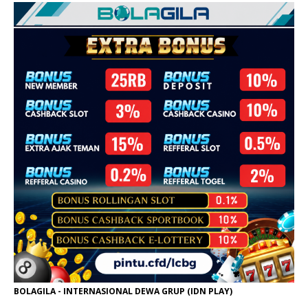
BOLAGILA - INTERNASIONAL DEWA GRUP (IDN PLAY)