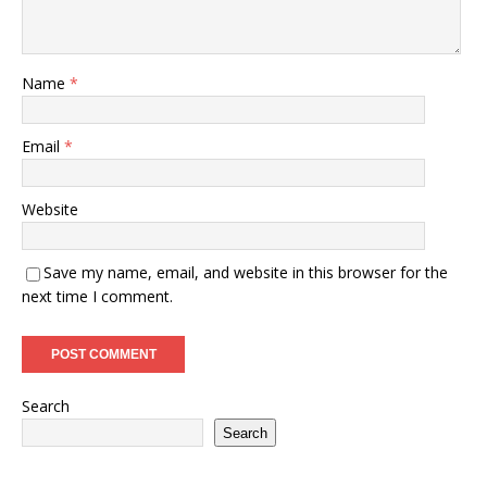
Name
*
Email
*
Website
Save my name, email, and website in this browser for the
next time I comment.
Search
Search