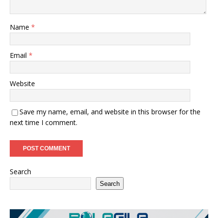
Name
*
Email
*
Website
Save my name, email, and website in this browser for the
next time I comment.
Search
Search