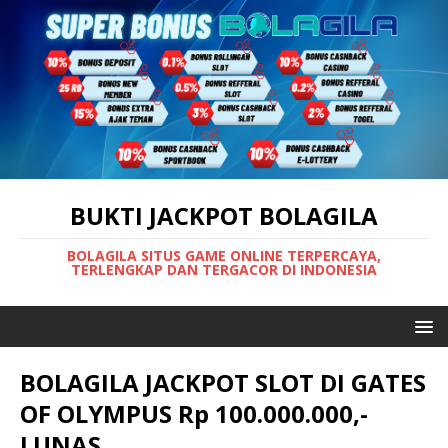
BUKTI JACKPOT BOLAGILA
BOLAGILA SITUS GAME ONLINE TERPERCAYA,
TERLENGKAP DAN TERGACOR DI INDONESIA
BOLAGILA JACKPOT SLOT DI GATES
OF OLYMPUS Rp 100.000.000,-
LUNAS