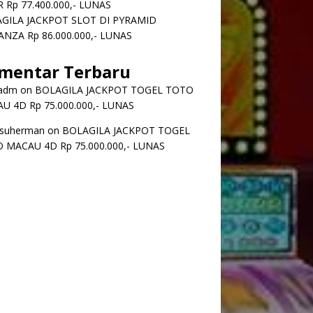
R Rp 77.400.000,- LUNAS
GILA JACKPOT SLOT DI PYRAMID
NZA Rp 86.000.000,- LUNAS
mentar Terbaru
ladm
on
BOLAGILA JACKPOT TOGEL TOTO
U 4D Rp 75.000.000,- LUNAS
 suherman
on
BOLAGILA JACKPOT TOGEL
 MACAU 4D Rp 75.000.000,- LUNAS