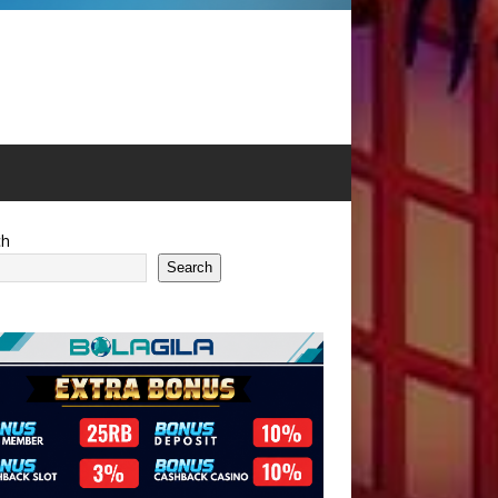
ch
Search