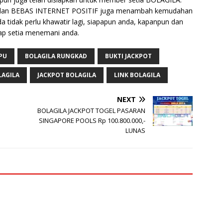
 dan BEBAS INTERNET POSITIF juga menambah kemudahan
a tidak perlu khawatir lagi, siapapun anda, kapanpun dan
ap setia menemani anda.
PU
BOLAGILA RUNGKAD
BUKTI JACKPOT
LAGILA
JACKPOT BOLAGILA
LINK BOLAGILA
NEXT
BOLAGILA JACKPOT TOGEL PASARAN
SINGAPORE POOLS Rp 100.800.000,-
LUNAS