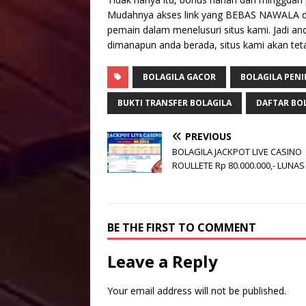
Mudahnya akses link yang BEBAS NAWALA
pemain dalam menelusuri situs kami. Jadi and
dimanapun anda berada, situs kami akan tet
BOLAGILA GACOR
BOLAGILA PENI
BUKTI TRANSFER BOLAGILA
DAFTAR BO
PREVIOUS
BOLAGILA JACKPOT LIVE CASINO
ROULLETE Rp 80.000.000,- LUNAS
BE THE FIRST TO COMMENT
Leave a Reply
Your email address will not be published.