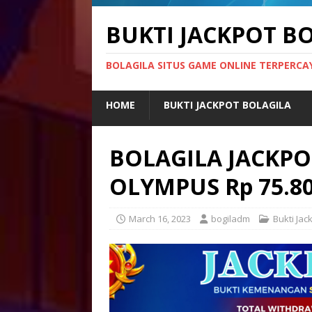
BUKTI JACKPOT B
BOLAGILA SITUS GAME ONLINE TERPERCA
HOME
BUKTI JACKPOT BOLAGILA
BOLAGILA JACKPO
OLYMPUS Rp 75.80
March 16, 2023
bogiladm
Bukti Ja