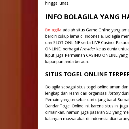
hingga lunas.
INFO
BOLAGILA
YANG H
Bolagila
adalah situs Game Online yang aman
berdiri cukup lama di Indonesia, Bolagila 
dan SLOT ONLINE serta LIVE Casino. Pasaran
ONLINE, berbagai
Provider
kelas dunia untuk
luput juga Permainan CASINO ONLINE yang
kapanpun anda berada.
SITUS TOGEL ONLINE TERPE
Bolagila sebagai situs togel online aman d
lengkap dan resmi dari organisasi
lottery
duni
Pemain yang tersebar dari ujung barat Sumat
Bandar Togel Online ini, karena situs ini ju
dimainkan, namun juga pasaran 5D yang memil
kalangan masyarakat di Indonesia diantarany