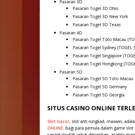
Pasaran 3D
Pasaran Togel 3D Ohio
Pasaran Togel 3D New York
Pasaran Togel 3D Texas
Pasaran 4D
Pasaran Togel Toto Macau (T
Pasaran Togel Sydney (TOGEL 
Pasaran Togel Singapore (TOG
Pasaran Togel Hongkong (TOG
Pasaran 5D
Pasaran Togel 5D Toto Macau
Pasaran Togel 5D Germany
Pasaran Togel 5D Georgia
SITUS CASINO ONLINE TER
Slot Gacor
, slot anti rungkad, maxwin, adala
ONLINE
. Bagi para pemula dalam game slot on
sangat mudah untuk dimainkan, apabila mas