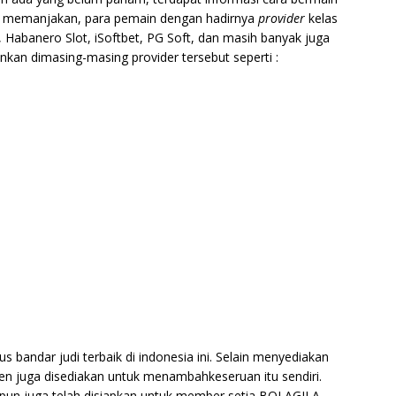
la memanjakan, para pemain dengan hadirnya
provider
kelas
, Habanero Slot, iSoftbet, PG Soft, dan masih banyak juga
nkan dimasing-masing provider tersebut seperti :
 bandar judi terbaik di indonesia ini. Selain menyediakan
en juga disediakan untuk menambahkeseruan itu sendiri.
 pun juga telah disiapkan untuk member setia BOLAGILA.