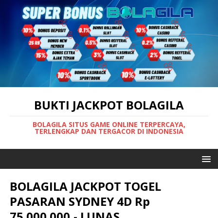
BUKTI JACKPOT BOLAGILA
BOLAGILA SITUS GAME ONLINE TERPERCAYA,
TERLENGKAP DAN TERGACOR DI INDONESIA
BOLAGILA JACKPOT TOGEL
PASARAN SYDNEY 4D Rp
75.000.000,- LUNAS