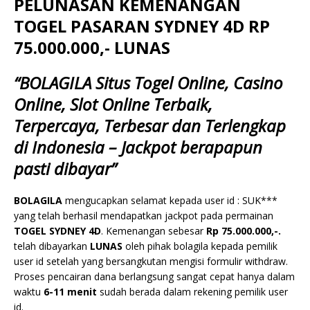
PELUNASAN KEMENANGAN
TOGEL PASARAN SYDNEY 4D RP
75.000.000,- LUNAS
“
BOLAGILA
Situs Togel Online, Casino
Online, Slot Online Terbaik,
Terpercaya, Terbesar dan Terlengkap
di Indonesia – Jackpot berapapun
pasti dibayar”
BOLAGILA
mengucapkan selamat kepada user id : SUK***
yang telah berhasil mendapatkan jackpot pada permainan
TOGEL SYDNEY 4D
. Kemenangan sebesar
Rp 75.000.000,-.
telah dibayarkan
LUNAS
oleh pihak bolagila kepada pemilik
user id setelah yang bersangkutan mengisi formulir withdraw.
Proses pencairan dana berlangsung sangat cepat hanya dalam
waktu
6-11 menit
sudah berada dalam rekening pemilik user
id.