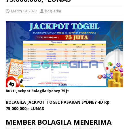
March 19, 2023
bogiladm
Bukti Jackpot Bolagila Sydney 75 jt
BOLAGILA JACKPOT TOGEL PASARAN SYDNEY 4D Rp
75.000.000,- LUNAS
MEMBER BOLAGILA MENERIMA