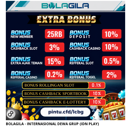
BOLAGILA - INTERNASIONAL DEWA GRUP (IDN PLAY)