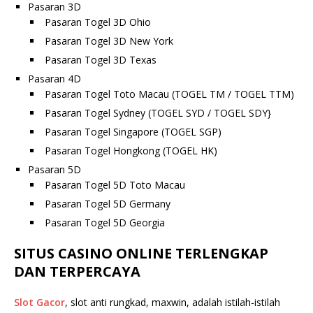
Pasaran 3D
Pasaran Togel 3D Ohio
Pasaran Togel 3D New York
Pasaran Togel 3D Texas
Pasaran 4D
Pasaran Togel Toto Macau (TOGEL TM / TOGEL TTM)
Pasaran Togel Sydney (TOGEL SYD / TOGEL SDY}
Pasaran Togel Singapore (TOGEL SGP)
Pasaran Togel Hongkong (TOGEL HK)
Pasaran 5D
Pasaran Togel 5D Toto Macau
Pasaran Togel 5D Germany
Pasaran Togel 5D Georgia
SITUS CASINO ONLINE TERLENGKAP
DAN TERPERCAYA
Slot Gacor
, slot anti rungkad, maxwin, adalah istilah-istilah