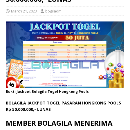
March 21, 2023
bogiladm
Bukti Jackpot Bolagila Togel Hongkong Pools
BOLAGILA JACKPOT TOGEL PASARAN HONGKONG POOLS
Rp 50.000.000,- LUNAS
MEMBER
BOLAGILA
MENERIMA