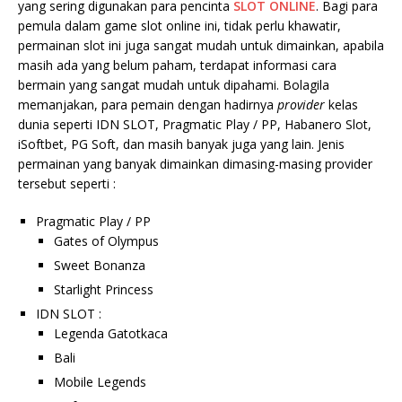
yang sering digunakan para pencinta
SLOT ONLINE
. Bagi para
pemula dalam game slot online ini, tidak perlu khawatir,
permainan slot ini juga sangat mudah untuk dimainkan, apabila
masih ada yang belum paham, terdapat informasi cara
bermain yang sangat mudah untuk dipahami. Bolagila
memanjakan, para pemain dengan hadirnya
provider
kelas
dunia seperti IDN SLOT, Pragmatic Play / PP, Habanero Slot,
iSoftbet, PG Soft, dan masih banyak juga yang lain. Jenis
permainan yang banyak dimainkan dimasing-masing provider
tersebut seperti :
Pragmatic Play / PP
Gates of Olympus
Sweet Bonanza
Starlight Princess
IDN SLOT :
Legenda Gatotkaca
Bali
Mobile Legends