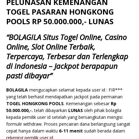
PELUNASAN KEMENANGAN
TOGEL PASARAN HONGKONG
POOLS RP 50.000.000,- LUNAS
“
BOLAGILA
Situs Togel Online, Casino
Online, Slot Online Terbaik,
Terpercaya, Terbesar dan Terlengkap
di Indonesia – Jackpot berapapun
pasti dibayar”
BOLAGILA
mengucapkan selamat kepada user id : FIR***
yang telah berhasil mendapatkan jackpot pada permainan
TOGEL HONGKONG POOLS
. Kemenangan sebesar
Rp
50.000.000,-.
telah dibayarkan
LUNAS
oleh pihak bolagila
kepada pemilik user id setelah yang bersangkutan mengisi
formulir withdraw. Proses pencairan dana berlangsung sangat
cepat hanya dalam waktu
6-11 menit
sudah berada dalam
rekening pemilik user id.