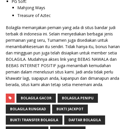
PG Soft:
Mahjong Ways
Treasure of Aztec
Bolagila memanjakan pemain yang ada di situs bandar judi
terbaik di indonesia ini. Selain menyediakan berbagai jenis
permainan yang seru, Turnamen juga disediakan untuk
menambahkeseruan itu sendiri. Tidak hanya itu, bonus harian
dan mingguan pun juga telah disiapkan untuk member setia
BOLAGILA. Mudahnya akses link yang BEBAS NAWALA dan
BEBAS INTERNET POSITIF juga menambah kemudahan
pemain dalam menelusuri situs kami. Jadi anda tidak perlu
khawatir lagi, siapapun anda, kapanpun dan dimanapun anda
berada, situs kami akan tetap setia menemani anda.
BOLAGILA GACOR
BOLAGILA PENIPU
BOLAGILA RUNGKAD
BUKTI JACKPOT
BUKTI TRANSFER BOLAGILA
DAFTAR BOLAGILA