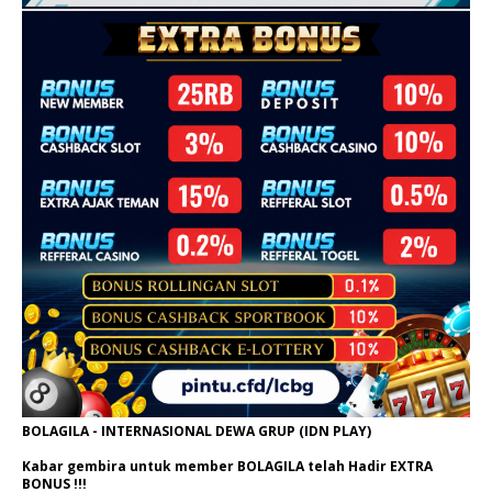
BOLAGILA - INTERNASIONAL DEWA GRUP (IDN PLAY)
Kabar gembira untuk member
BOLAGILA
telah Hadir
EXTRA
BONUS
!!!