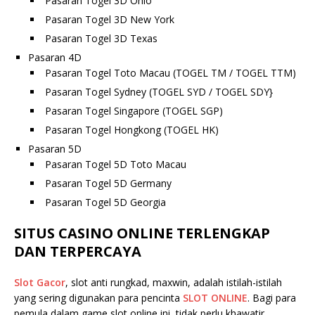
Pasaran Togel 3D Ohio
Pasaran Togel 3D New York
Pasaran Togel 3D Texas
Pasaran 4D
Pasaran Togel Toto Macau (TOGEL TM / TOGEL TTM)
Pasaran Togel Sydney (TOGEL SYD / TOGEL SDY}
Pasaran Togel Singapore (TOGEL SGP)
Pasaran Togel Hongkong (TOGEL HK)
Pasaran 5D
Pasaran Togel 5D Toto Macau
Pasaran Togel 5D Germany
Pasaran Togel 5D Georgia
SITUS CASINO ONLINE TERLENGKAP
DAN TERPERCAYA
Slot Gacor
, slot anti rungkad, maxwin, adalah istilah-istilah
yang sering digunakan para pencinta
SLOT ONLINE
. Bagi para
pemula dalam game slot online ini, tidak perlu khawatir,