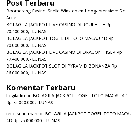
Post Terbaru
Boomerang Casino: Snelle Winsten en Hoog‑Intensieve Slot
Actie
BOLAGILA JACKPOT LIVE CASINO DI ROULETTE Rp
70.400.000,- LUNAS
BOLAGILA JACKPOT TOGEL DI TOTO MACAU 4D Rp
70.000.000,- LUNAS
BOLAGILA JACKPOT LIVE CASINO DI DRAGON TIGER Rp
77.400.000,- LUNAS
BOLAGILA JACKPOT SLOT DI PYRAMID BONANZA Rp
86.000.000,- LUNAS
Komentar Terbaru
bogiladm
on
BOLAGILA JACKPOT TOGEL TOTO MACAU 4D
Rp 75.000.000,- LUNAS
reno suherman
on
BOLAGILA JACKPOT TOGEL TOTO MACAU
4D Rp 75.000.000,- LUNAS