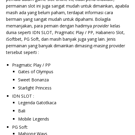
permainan slot ini juga sangat mudah untuk dimainkan, apabila
masih ada yang belum paham, terdapat informasi cara
bermain yang sangat mudah untuk dipahami. Bolagila
memanjakan, para pemain dengan hadirnya
provider
kelas
dunia seperti IDN SLOT, Pragmatic Play / PP, Habanero Slot,
iSoftbet, PG Soft, dan masih banyak juga yang lain. Jenis
permainan yang banyak dimainkan dimasing-masing provider
tersebut seperti :
Pragmatic Play / PP
Gates of Olympus
Sweet Bonanza
Starlight Princess
IDN SLOT :
Legenda Gatotkaca
Bali
Mobile Legends
PG Soft:
Mahjong Ways