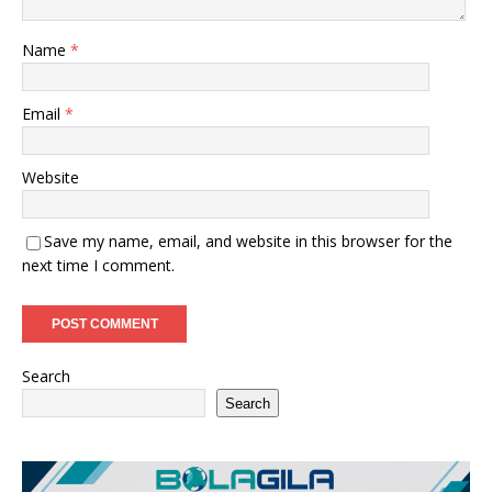
Name
*
Email
*
Website
Save my name, email, and website in this browser for the
next time I comment.
Search
Search