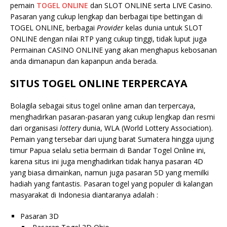
pemain
TOGEL ONLINE
dan SLOT ONLINE serta LIVE Casino.
Pasaran yang cukup lengkap dan berbagai tipe bettingan di
TOGEL ONLINE, berbagai
Provider
kelas dunia untuk SLOT
ONLINE dengan nilai RTP yang cukup tinggi, tidak luput juga
Permainan CASINO ONLINE yang akan menghapus kebosanan
anda dimanapun dan kapanpun anda berada.
SITUS TOGEL ONLINE TERPERCAYA
Bolagila sebagai situs togel online aman dan terpercaya,
menghadirkan pasaran-pasaran yang cukup lengkap dan resmi
dari organisasi
lottery
dunia, WLA (World Lottery Association).
Pemain yang tersebar dari ujung barat Sumatera hingga ujung
timur Papua selalu setia bermain di Bandar Togel Online ini,
karena situs ini juga menghadirkan tidak hanya pasaran 4D
yang biasa dimainkan, namun juga pasaran 5D yang memilki
hadiah yang fantastis. Pasaran togel yang populer di kalangan
masyarakat di Indonesia diantaranya adalah :
Pasaran 3D