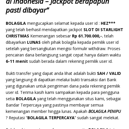
di Indonesia – Jackpot berapapun
pasti dibayar”
BOLAGILA
mengucapkan selamat kepada user id :
HEZ***
yang telah berhasil mendapatkan jackpot
SLOT DI STARLIGHT
CHRISTMAS
Kemenangan sebesar
Rp
61.700.000
,-.
telah
dibayarkan
LUNAS
oleh pihak bolagila kepada pemilik user id
setelah yang bersangkutan mengisi formulir withdraw. Proses
pencairan dana berlangsung sangat cepat hanya dalam waktu
6-11 menit
sudah berada dalam rekening pemilik user id.
Bukti transfer yang dapat anda lihat adalah bukti
SAH / VALID
yang langsung di dapatkan melalui bukti transaksi dari Bank
yang digunakan untuk pengiriman dana pada rekening pemilik
user id. Terima kasih kami sampaikan kepada para pengguna
setia
BOLAGILA
yang telah menggunakan situs kami, sebagai
Bandar Terpercaya yang pastinya membayar semua
kemenangan member hingga lunas. Apakah
BOLAGILA
PENIPU
? Reputasi “
BOLAGILA TERPERCAYA
” sudah sangat melekat.