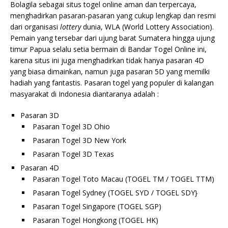
Bolagila sebagai situs togel online aman dan terpercaya,
menghadirkan pasaran-pasaran yang cukup lengkap dan resmi
dari organisasi
lottery
dunia, WLA (World Lottery Association).
Pemain yang tersebar dari ujung barat Sumatera hingga ujung
timur Papua selalu setia bermain di Bandar Togel Online ini,
karena situs ini juga menghadirkan tidak hanya pasaran 4D
yang biasa dimainkan, namun juga pasaran 5D yang memilki
hadiah yang fantastis. Pasaran togel yang populer di kalangan
masyarakat di Indonesia diantaranya adalah :
Pasaran 3D
Pasaran Togel 3D Ohio
Pasaran Togel 3D New York
Pasaran Togel 3D Texas
Pasaran 4D
Pasaran Togel Toto Macau (TOGEL TM / TOGEL TTM)
Pasaran Togel Sydney (TOGEL SYD / TOGEL SDY}
Pasaran Togel Singapore (TOGEL SGP)
Pasaran Togel Hongkong (TOGEL HK)