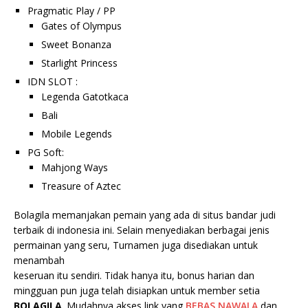
Pragmatic Play / PP
Gates of Olympus
Sweet Bonanza
Starlight Princess
IDN SLOT :
Legenda Gatotkaca
Bali
Mobile Legends
PG Soft:
Mahjong Ways
Treasure of Aztec
Bolagila memanjakan pemain yang ada di situs bandar judi
terbaik di indonesia ini. Selain menyediakan berbagai jenis
permainan yang seru, Turnamen juga disediakan untuk
menambah
keseruan itu sendiri. Tidak hanya itu, bonus harian dan
mingguan pun juga telah disiapkan untuk member setia
BOLAGILA
. Mudahnya akses link yang
BEBAS NAWALA
dan