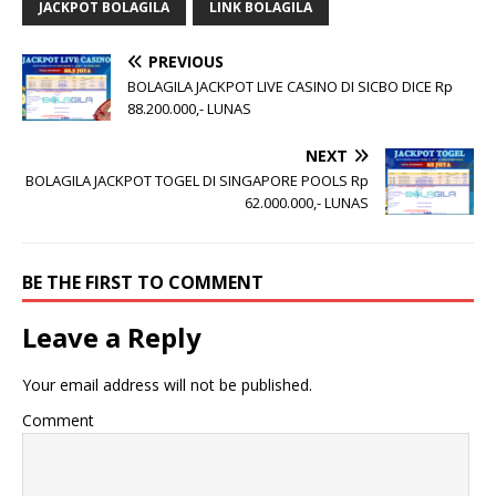
JACKPOT BOLAGILA
LINK BOLAGILA
PREVIOUS
BOLAGILA JACKPOT LIVE CASINO DI SICBO DICE Rp
88.200.000,- LUNAS
NEXT
BOLAGILA JACKPOT TOGEL DI SINGAPORE POOLS Rp
62.000.000,- LUNAS
BE THE FIRST TO COMMENT
Leave a Reply
Your email address will not be published.
Comment