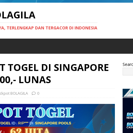
OLAGILA
YA, TERLENGKAP DAN TERGACOR DI INDONESIA
T TOGEL DI SINGAPORE
Sear
000,- LUNAS
ackpot BOLAGILA
0