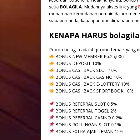
setia
BOLAGILA
. Mudahnya akses link yang
menambah kemudahan pemain dalam menelusuri
siapapun anda, kapanpun dan dimanapun and
KENAPA HARUS bolagila
Promo bolagila adalah promo terbaik yang dis
BONUS NEW MEMBER Rp.25,000
BONUS DEPOSIT 10%
BONUS CASHBACK SLOT 10%
BONUS CASHBACK CASINO 10%
BONUS CASHBACK E-LOTTERY 10%
BONUS CASHBACK SPORTBOOK 10%
BONUS REFERRAL SLOT 0.5%
BONUS REFERRAL TOGEL 2%
BONUS REFERRAL CASINO 0.2%
BONUS ROLLINGAN SLOT 0.1%
BONUS EXTRA AJAK TEMAN 15%