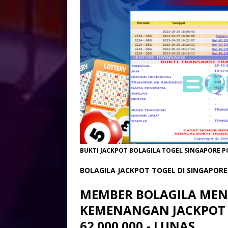
BUKTI JACKPOT BOLAGILA TOGEL SINGAPORE 
BOLAGILA JACKPOT TOGEL DI SINGAPORE 
MEMBER BOLAGILA MEN
KEMENANGAN JACKPOT T
62.000.000,- LUNAS