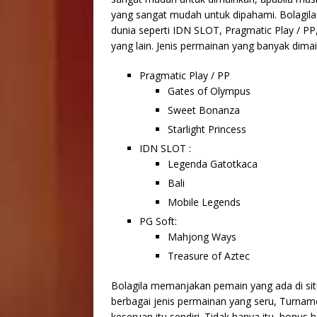
yang sangat mudah untuk dipahami. Bolagi
dunia seperti IDN SLOT, Pragmatic Play / PP
yang lain. Jenis permainan yang banyak dimai
Pragmatic Play / PP
Gates of Olympus
Sweet Bonanza
Starlight Princess
IDN SLOT :
Legenda Gatotkaca
Bali
Mobile Legends
PG Soft:
Mahjong Ways
Treasure of Aztec
Bolagila memanjakan pemain yang ada di situs
berbagai jenis permainan yang seru, Turna
keseruan itu sendiri. Tidak hanya itu, bonu