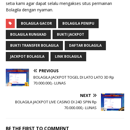
setia kami agar dapat selalu mengakses situs permainan
Bolagila dengan nyaman.
BOLAGILA GACOR
BOLAGILA PENIPU
BOLAGILA RUNGKAD
BUKTI JACKPOT
BUKTI TRANSFER BOLAGILA
DAFTAR BOLAGILA
JACKPOT BOLAGILA
LINK BOLAGILA
PREVIOUS
BOLAGILA JACKPOT TOGEL DI LATO LATO 3D Rp
70.000.000,- LUNAS
NEXT
BOLAGILA JACKPOT LIVE CASINO DI 24D SPIN Rp
70.000.000,- LUNAS
BE THE FIRST TO COMMENT