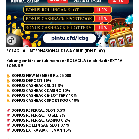
BOLAGILA - INTERNASIONAL DEWA GRUP (IDN PLAY)
Kabar gembira untuk member
BOLAGILA
telah Hadir
EXTRA
BONUS
!!!
BONUS NEW MEMBER Rp.25,000
BONUS DEPOSIT 10%
BONUS CASHBACK SLOT 3%
BONUS CASHBACK CASINO 10%
BONUS CASHBACK E-LOTTERY 10%
BONUS CASHBACK SPORTBOOK 10%
BONUS REFERRAL SLOT 0.5%
BONUS REFERRAL TOGEL 2%
BONUS REFERRAL CASINO 0.2%
BONUS ROLLINGAN SLOT 0.1%
BONUS EXTRA AJAK TEMAN 15%