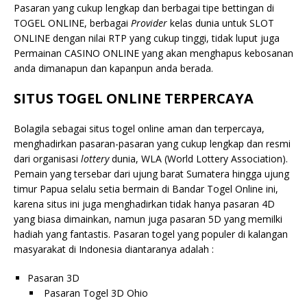
Pasaran yang cukup lengkap dan berbagai tipe bettingan di
TOGEL ONLINE, berbagai
Provider
kelas dunia untuk SLOT
ONLINE dengan nilai RTP yang cukup tinggi, tidak luput juga
Permainan CASINO ONLINE yang akan menghapus kebosanan
anda dimanapun dan kapanpun anda berada.
SITUS TOGEL ONLINE TERPERCAYA
Bolagila sebagai situs togel online aman dan terpercaya,
menghadirkan pasaran-pasaran yang cukup lengkap dan resmi
dari organisasi
lottery
dunia, WLA (World Lottery Association).
Pemain yang tersebar dari ujung barat Sumatera hingga ujung
timur Papua selalu setia bermain di Bandar Togel Online ini,
karena situs ini juga menghadirkan tidak hanya pasaran 4D
yang biasa dimainkan, namun juga pasaran 5D yang memilki
hadiah yang fantastis. Pasaran togel yang populer di kalangan
masyarakat di Indonesia diantaranya adalah :
Pasaran 3D
Pasaran Togel 3D Ohio