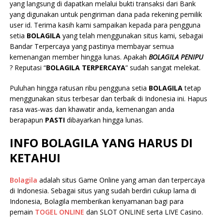
yang langsung di dapatkan melalui bukti transaksi dari Bank
yang digunakan untuk pengiriman dana pada rekening pemilik
user id. Terima kasih kami sampaikan kepada para pengguna
setia
BOLAGILA
yang telah menggunakan situs kami, sebagai
Bandar Terpercaya yang pastinya membayar semua
kemenangan member hingga lunas. Apakah
BOLAGILA
PENIPU
? Reputasi “
BOLAGILA TERPERCAYA
” sudah sangat melekat.
Puluhan hingga ratusan ribu pengguna setia
BOLAGILA
tetap
menggunakan situs terbesar dan terbaik di Indonesia ini. Hapus
rasa was-was dan khawatir anda, kemenangan anda
berapapun
PASTI
dibayarkan hingga lunas.
INFO
BOLAGILA
YANG HARUS DI
KETAHUI
Bolagila
adalah situs Game Online yang aman dan terpercaya
di Indonesia. Sebagai situs yang sudah berdiri cukup lama di
Indonesia, Bolagila memberikan kenyamanan bagi para
pemain
TOGEL ONLINE
dan SLOT ONLINE serta LIVE Casino.