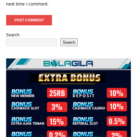
next time I comment.
Search
Search