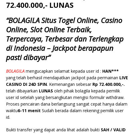
72.400.000,- LUNAS
“
BOLAGILA
Situs Togel Online, Casino
Online, Slot Online Terbaik,
Terpercaya, Terbesar dan Terlengkap
di Indonesia – Jackpot berapapun
pasti dibayar”
BOLAGILA
mengucapkan selamat kepada user id :
HAN***
yang telah berhasil mendapatkan jackpot pada permainan
LIVE
CASINO DI 24D SPIN
. Kemenangan sebesar
Rp 72.400.000
,-
.
telah dibayarkan
LUNAS
oleh pihak bolagila kepada pemilik
user id setelah yang bersangkutan mengisi formulir withdraw.
Proses pencairan dana berlangsung sangat cepat hanya dalam
waktu
6-11 menit
Sudah berada dalam rekening pemilik user
id.
Bukti transfer yang dapat anda lihat adalah bukti
SAH / VALID