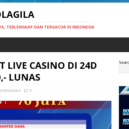
OLAGILA
YA, TERLENGKAP DAN TERGACOR DI INDONESIA
 LIVE CASINO DI 24D
Sear
0,- LUNAS
pot BOLAGILA
0