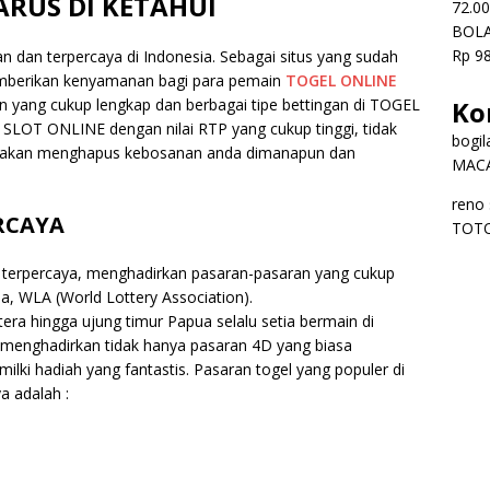
ARUS DI KETAHUI
72.0
BOLA
Rp 9
 dan terpercaya di Indonesia. Sebagai situs yang sudah
memberikan kenyamanan bagi para pemain
TOGEL ONLINE
 yang cukup lengkap dan berbagai tipe bettingan di TOGEL
Ko
 SLOT ONLINE dengan nilai RTP yang cukup tinggi, tidak
bogi
 akan menghapus kebosanan anda dimanapun dan
MACA
reno
RCAYA
TOTO
an terpercaya, menghadirkan pasaran-pasaran yang cukup
a, WLA (World Lottery Association).
era hingga ujung timur Papua selalu setia bermain di
ga menghadirkan tidak hanya pasaran 4D yang biasa
ki hadiah yang fantastis. Pasaran togel yang populer di
a adalah :