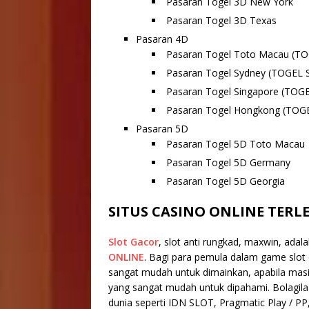
Pasaran Togel 3D New York
Pasaran Togel 3D Texas
Pasaran 4D
Pasaran Togel Toto Macau (T
Pasaran Togel Sydney (TOGEL 
Pasaran Togel Singapore (TOG
Pasaran Togel Hongkong (TOG
Pasaran 5D
Pasaran Togel 5D Toto Macau
Pasaran Togel 5D Germany
Pasaran Togel 5D Georgia
SITUS CASINO ONLINE TER
Slot
Gacor
, slot anti rungkad, maxwin, adala
ONLINE
. Bagi para pemula dalam game slot on
sangat mudah untuk dimainkan, apabila mas
yang sangat mudah untuk dipahami. Bolagi
dunia seperti IDN SLOT, Pragmatic Play / PP