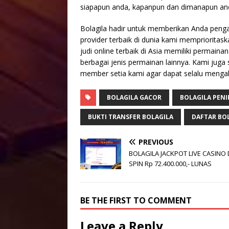
siapapun anda, kapanpun dan dimanapun and
Bolagila hadir untuk memberikan Anda pen
provider terbaik di dunia kami mempriorita
judi online terbaik di Asia memiliki permainan
berbagai jenis permainan lainnya. Kami juga 
member setia kami agar dapat selalu menga
BOLAGILA GACOR
BOLAGILA PENI
BUKTI TRANSFER BOLAGILA
DAFTAR BO
PREVIOUS
BOLAGILA JACKPOT LIVE CASINO 
SPIN Rp 72.400.000,- LUNAS
BE THE FIRST TO COMMENT
Leave a Reply