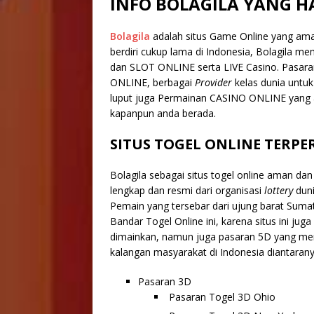
INFO
BOLAGILA
YANG H
Bolagila
adalah situs Game Online yang aman
berdiri cukup lama di Indonesia, Bolagila 
dan SLOT ONLINE serta LIVE Casino. Pasaran
ONLINE, berbagai
Provider
kelas dunia untuk
luput juga Permainan CASINO ONLINE yang
kapanpun anda berada.
SITUS TOGEL ONLINE TERPE
Bolagila sebagai situs togel online aman d
lengkap dan resmi dari organisasi
lottery
duni
Pemain yang tersebar dari ujung barat Sumat
Bandar Togel Online ini, karena situs ini ju
dimainkan, namun juga pasaran 5D yang memil
kalangan masyarakat di Indonesia diantarany
Pasaran 3D
Pasaran Togel 3D Ohio