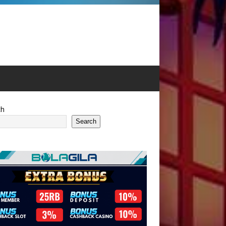
ch
Search