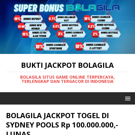
BUKTI JACKPOT BOLAGILA
BOLAGILA SITUS GAME ONLINE TERPERCAYA,
TERLENGKAP DAN TERGACOR DI INDONESIA
BOLAGILA JACKPOT TOGEL DI
SYDNEY POOLS Rp 100.000.000,-
LUNAS