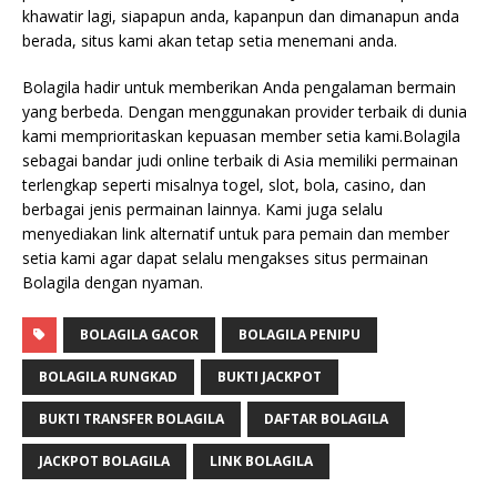
khawatir lagi, siapapun anda, kapanpun dan dimanapun anda
berada, situs kami akan tetap setia menemani anda.
Bolagila hadir untuk memberikan Anda pengalaman bermain
yang berbeda. Dengan menggunakan provider terbaik di dunia
kami memprioritaskan kepuasan member setia kami.Bolagila
sebagai bandar judi online terbaik di Asia memiliki permainan
terlengkap seperti misalnya togel, slot, bola, casino, dan
berbagai jenis permainan lainnya. Kami juga selalu
menyediakan link alternatif untuk para pemain dan member
setia kami agar dapat selalu mengakses situs permainan
Bolagila dengan nyaman.
BOLAGILA GACOR
BOLAGILA PENIPU
BOLAGILA RUNGKAD
BUKTI JACKPOT
BUKTI TRANSFER BOLAGILA
DAFTAR BOLAGILA
JACKPOT BOLAGILA
LINK BOLAGILA