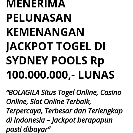
MENERIMA
PELUNASAN
KEMENANGAN
JACKPOT TOGEL DI
SYDNEY POOLS Rp
100.000.000,- LUNAS
“
BOLAGILA
Situs Togel Online, Casino
Online, Slot Online Terbaik,
Terpercaya, Terbesar dan Terlengkap
di Indonesia – Jackpot berapapun
pasti dibayar”