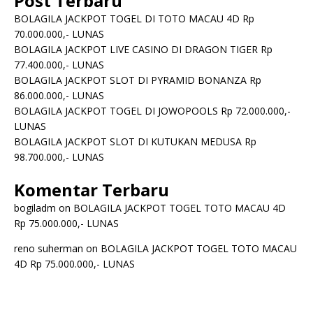
Post Terbaru
BOLAGILA JACKPOT TOGEL DI TOTO MACAU 4D Rp
70.000.000,- LUNAS
BOLAGILA JACKPOT LIVE CASINO DI DRAGON TIGER Rp
77.400.000,- LUNAS
BOLAGILA JACKPOT SLOT DI PYRAMID BONANZA Rp
86.000.000,- LUNAS
BOLAGILA JACKPOT TOGEL DI JOWOPOOLS Rp 72.000.000,-
LUNAS
BOLAGILA JACKPOT SLOT DI KUTUKAN MEDUSA Rp
98.700.000,- LUNAS
Komentar Terbaru
bogiladm
on
BOLAGILA JACKPOT TOGEL TOTO MACAU 4D
Rp 75.000.000,- LUNAS
reno suherman
on
BOLAGILA JACKPOT TOGEL TOTO MACAU
4D Rp 75.000.000,- LUNAS