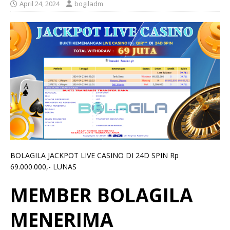
April 24, 2024
bogiladm
BOLAGILA JACKPOT LIVE CASINO DI 24D SPIN Rp
69.000.000,- LUNAS
MEMBER BOLAGILA
MENERIMA