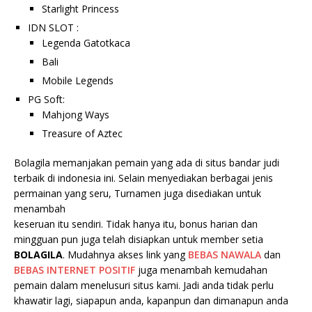
Starlight Princess
IDN SLOT :
Legenda Gatotkaca
Bali
Mobile Legends
PG Soft:
Mahjong Ways
Treasure of Aztec
Bolagila memanjakan pemain yang ada di situs bandar judi
terbaik di indonesia ini. Selain menyediakan berbagai jenis
permainan yang seru, Turnamen juga disediakan untuk
menambah
keseruan itu sendiri. Tidak hanya itu, bonus harian dan
mingguan pun juga telah disiapkan untuk member setia
BOLAGILA
. Mudahnya akses link yang
BEBAS NAWALA
dan
BEBAS INTERNET POSITIF
juga menambah kemudahan
pemain dalam menelusuri situs kami. Jadi anda tidak perlu
khawatir lagi, siapapun anda, kapanpun dan dimanapun anda