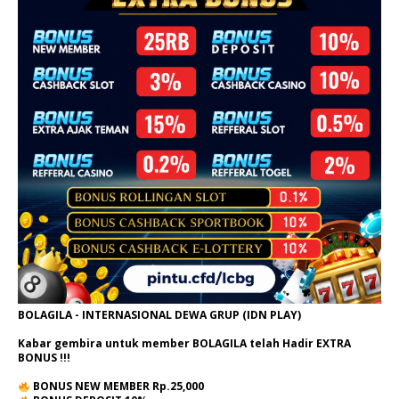
BOLAGILA - INTERNASIONAL DEWA GRUP (IDN PLAY)
Kabar gembira untuk member
BOLAGILA
telah Hadir
EXTRA
BONUS
!!!
BONUS NEW MEMBER Rp.25,000