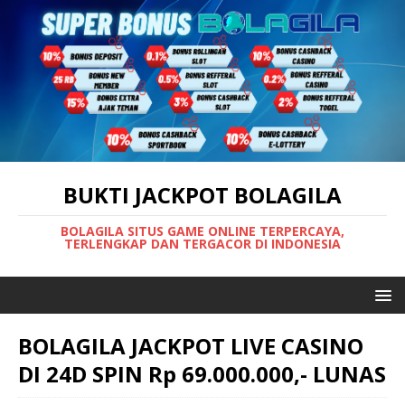
BUKTI JACKPOT BOLAGILA
BOLAGILA SITUS GAME ONLINE TERPERCAYA,
TERLENGKAP DAN TERGACOR DI INDONESIA
BOLAGILA JACKPOT LIVE CASINO
DI 24D SPIN Rp 69.000.000,- LUNAS