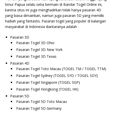
timur Papua selalu setia bermain di Bandar Togel Online ini,
karena situs ini juga menghadirkan tidak hanya pasaran 4D
yang biasa dimainkan, namun juga pasaran 5D yang memilki
hadiah yang fantastis. Pasaran togel yang populer di kalangan
masyarakat di Indonesia diantaranya adalah :
Pasaran 3D
Pasaran Togel 3D Ohio
Pasaran Togel 3D New York
Pasaran Togel 3D Texas
Pasaran 4D
Pasaran Togel Toto Macau (TOGEL TM / TOGEL TTM)
Pasaran Togel Sydney (TOGEL SYD / TOGEL SDY}
Pasaran Togel Singapore (TOGEL SGP)
Pasaran Togel Hongkong (TOGEL HK)
Pasaran 5D
Pasaran Togel 5D Toto Macau
Pasaran Togel 5D Germany