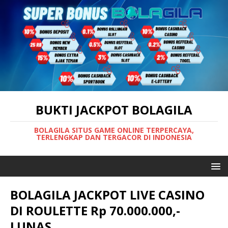
BUKTI JACKPOT BOLAGILA
BOLAGILA SITUS GAME ONLINE TERPERCAYA,
TERLENGKAP DAN TERGACOR DI INDONESIA
BOLAGILA JACKPOT LIVE CASINO
DI ROULETTE Rp 70.000.000,-
LUNAS