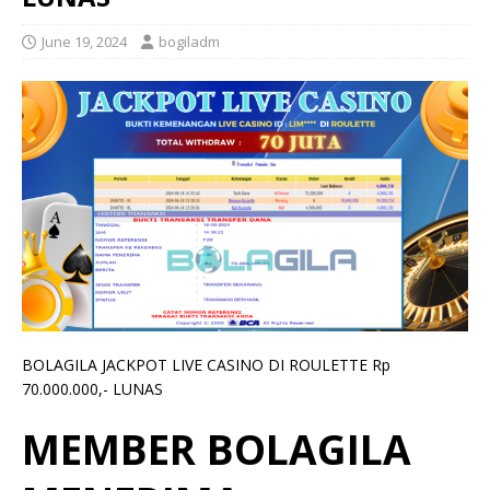
June 19, 2024
bogiladm
BOLAGILA JACKPOT LIVE CASINO DI ROULETTE Rp
70.000.000,- LUNAS
MEMBER BOLAGILA