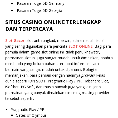
Pasaran Togel 5D Germany
Pasaran Togel 5D Georgia
SITUS CASINO ONLINE TERLENGKAP
DAN TERPERCAYA
Slot
Gacor
, slot anti rungkad, maxwin, adalah istilah-istilah
yang sering digunakan para pencinta
SLOT
ONLINE
. Bagi para
pemula dalam game slot online ini, tidak perlu khawatir,
permainan slot ini juga sangat mudah untuk dimainkan, apabila
masih ada yang belum paham, terdapat informasi cara
bermain yang sangat mudah untuk dipahami. Bolagila
memanjakan, para pemain dengan hadirnya
provider
kelas
dunia seperti IDN SLOT, Pragmatic Play / PP, Habanero Slot,
iSoftbet, PG Soft, dan masih banyak juga yang lain. Jenis
permainan yang banyak dimainkan dimasing-masing provider
tersebut seperti :
Pragmatic Play / PP
Gates of Olympus