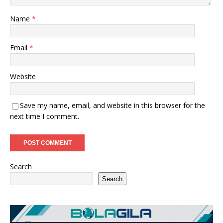
Name
*
Email
*
Website
Save my name, email, and website in this browser for the
next time I comment.
Search
Search