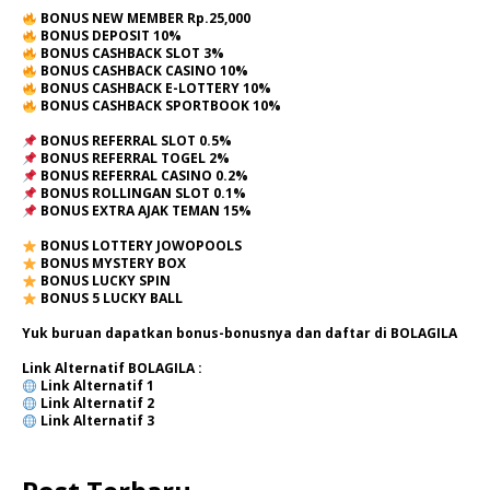
BONUS NEW MEMBER Rp.25,000
BONUS DEPOSIT 10%
BONUS CASHBACK SLOT 3%
BONUS CASHBACK CASINO 10%
BONUS CASHBACK E-LOTTERY 10%
BONUS CASHBACK SPORTBOOK 10%
BONUS REFERRAL SLOT 0.5%
BONUS REFERRAL TOGEL 2%
BONUS REFERRAL CASINO 0.2%
BONUS ROLLINGAN SLOT 0.1%
BONUS EXTRA AJAK TEMAN 15%
BONUS LOTTERY JOWOPOOLS
BONUS MYSTERY BOX
BONUS LUCKY SPIN
BONUS 5 LUCKY BALL
Yuk buruan dapatkan bonus-bonusnya dan daftar di
BOLAGILA
Link Alternatif BOLAGILA :
Link Alternatif 1
Link Alternatif 2
Link Alternatif 3