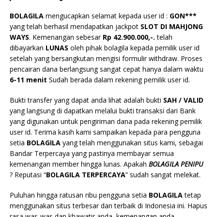
BOLAGILA
mengucapkan selamat kepada user id :
GON***
yang telah berhasil mendapatkan jackpot
SLOT DI MAHJONG
WAYS
. Kemenangan sebesar
Rp
42.900.000,-
.
telah
dibayarkan
LUNAS
oleh pihak bolagila kepada pemilik user id
setelah yang bersangkutan mengisi formulir withdraw. Proses
pencairan dana berlangsung sangat cepat hanya dalam waktu
6-11 menit
Sudah berada dalam rekening pemilik user id.
Bukti transfer yang dapat anda lihat adalah bukti
SAH / VALID
yang langsung di dapatkan melalui bukti transaksi dari Bank
yang digunakan untuk pengiriman dana pada rekening pemilik
user id. Terima kasih kami sampaikan kepada para pengguna
setia
BOLAGILA
yang telah menggunakan situs kami, sebagai
Bandar Terpercaya yang pastinya membayar semua
kemenangan member hingga lunas. Apakah
BOLAGILA
PENIPU
? Reputasi “
BOLAGILA TERPERCAYA
” sudah sangat melekat.
Puluhan hingga ratusan ribu pengguna setia
BOLAGILA
tetap
menggunakan situs terbesar dan terbaik di Indonesia ini. Hapus
rasa was-was dan khawatir anda, kemenangan anda