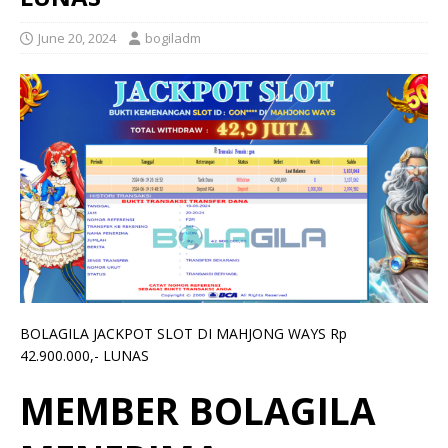
June 20, 2024
bogiladm
BOLAGILA JACKPOT SLOT DI MAHJONG WAYS Rp
42.900.000,- LUNAS
MEMBER BOLAGILA