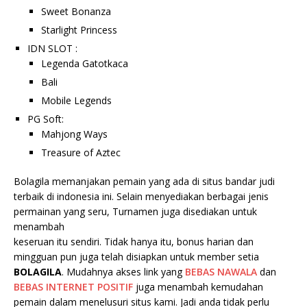
Sweet Bonanza
Starlight Princess
IDN SLOT :
Legenda Gatotkaca
Bali
Mobile Legends
PG Soft:
Mahjong Ways
Treasure of Aztec
Bolagila memanjakan pemain yang ada di situs bandar judi
terbaik di indonesia ini. Selain menyediakan berbagai jenis
permainan yang seru, Turnamen juga disediakan untuk
menambah
keseruan itu sendiri. Tidak hanya itu, bonus harian dan
mingguan pun juga telah disiapkan untuk member setia
BOLAGILA
. Mudahnya akses link yang
BEBAS NAWALA
dan
BEBAS INTERNET POSITIF
juga menambah kemudahan
pemain dalam menelusuri situs kami. Jadi anda tidak perlu