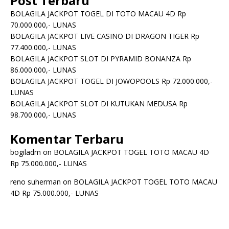
Post Terbaru
BOLAGILA JACKPOT TOGEL DI TOTO MACAU 4D Rp
70.000.000,- LUNAS
BOLAGILA JACKPOT LIVE CASINO DI DRAGON TIGER Rp
77.400.000,- LUNAS
BOLAGILA JACKPOT SLOT DI PYRAMID BONANZA Rp
86.000.000,- LUNAS
BOLAGILA JACKPOT TOGEL DI JOWOPOOLS Rp 72.000.000,-
LUNAS
BOLAGILA JACKPOT SLOT DI KUTUKAN MEDUSA Rp
98.700.000,- LUNAS
Komentar Terbaru
bogiladm
on
BOLAGILA JACKPOT TOGEL TOTO MACAU 4D
Rp 75.000.000,- LUNAS
reno suherman
on
BOLAGILA JACKPOT TOGEL TOTO MACAU
4D Rp 75.000.000,- LUNAS