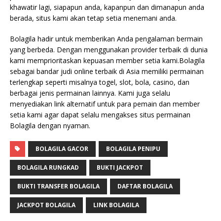
khawatir lagi, siapapun anda, kapanpun dan dimanapun anda
berada, situs kami akan tetap setia menemani anda.
Bolagila hadir untuk memberikan Anda pengalaman bermain
yang berbeda. Dengan menggunakan provider terbaik di dunia
kami memprioritaskan kepuasan member setia kami.Bolagila
sebagai bandar judi online terbaik di Asia memiliki permainan
terlengkap seperti misalnya togel, slot, bola, casino, dan
berbagai jenis permainan lainnya. Kami juga selalu
menyediakan link alternatif untuk para pemain dan member
setia kami agar dapat selalu mengakses situs permainan
Bolagila dengan nyaman.
BOLAGILA GACOR
BOLAGILA PENIPU
BOLAGILA RUNGKAD
BUKTI JACKPOT
BUKTI TRANSFER BOLAGILA
DAFTAR BOLAGILA
JACKPOT BOLAGILA
LINK BOLAGILA