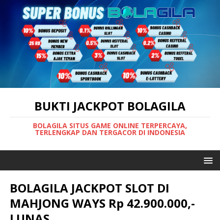
BUKTI JACKPOT BOLAGILA
BOLAGILA SITUS GAME ONLINE TERPERCAYA,
TERLENGKAP DAN TERGACOR DI INDONESIA
BOLAGILA JACKPOT SLOT DI
MAHJONG WAYS Rp 42.900.000,-
LUNAS