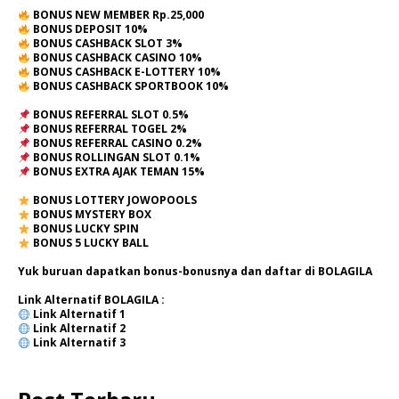
BONUS NEW MEMBER Rp.25,000
BONUS DEPOSIT 10%
BONUS CASHBACK SLOT 3%
BONUS CASHBACK CASINO 10%
BONUS CASHBACK E-LOTTERY 10%
BONUS CASHBACK SPORTBOOK 10%
BONUS REFERRAL SLOT 0.5%
BONUS REFERRAL TOGEL 2%
BONUS REFERRAL CASINO 0.2%
BONUS ROLLINGAN SLOT 0.1%
BONUS EXTRA AJAK TEMAN 15%
BONUS LOTTERY JOWOPOOLS
BONUS MYSTERY BOX
BONUS LUCKY SPIN
BONUS 5 LUCKY BALL
Yuk buruan dapatkan bonus-bonusnya dan daftar di
BOLAGILA
Link Alternatif BOLAGILA :
Link Alternatif 1
Link Alternatif 2
Link Alternatif 3