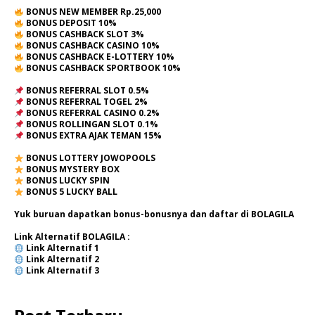
BONUS NEW MEMBER Rp.25,000
BONUS DEPOSIT 10%
BONUS CASHBACK SLOT 3%
BONUS CASHBACK CASINO 10%
BONUS CASHBACK E-LOTTERY 10%
BONUS CASHBACK SPORTBOOK 10%
BONUS REFERRAL SLOT 0.5%
BONUS REFERRAL TOGEL 2%
BONUS REFERRAL CASINO 0.2%
BONUS ROLLINGAN SLOT 0.1%
BONUS EXTRA AJAK TEMAN 15%
BONUS LOTTERY JOWOPOOLS
BONUS MYSTERY BOX
BONUS LUCKY SPIN
BONUS 5 LUCKY BALL
Yuk buruan dapatkan bonus-bonusnya dan daftar di
BOLAGILA
Link Alternatif BOLAGILA :
Link Alternatif 1
Link Alternatif 2
Link Alternatif 3