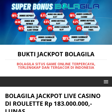
BUKTI JACKPOT BOLAGILA
BOLAGILA SITUS GAME ONLINE TERPERCAYA,
TERLENGKAP DAN TERGACOR DI INDONESIA
BOLAGILA JACKPOT LIVE CASINO
DI ROULETTE Rp 183.000.000,-
LUNAS