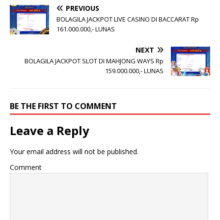
PREVIOUS
BOLAGILA JACKPOT LIVE CASINO DI BACCARAT Rp
161.000.000,- LUNAS
NEXT
BOLAGILA JACKPOT SLOT DI MAHJONG WAYS Rp
159.000.000,- LUNAS
BE THE FIRST TO COMMENT
Leave a Reply
Your email address will not be published.
Comment