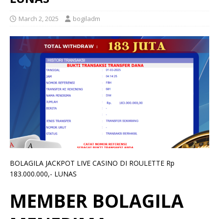
March 2, 2025
bogiladm
BOLAGILA JACKPOT LIVE CASINO DI ROULETTE Rp
183.000.000,- LUNAS
MEMBER BOLAGILA