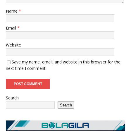
Name
*
Email
*
Website
Save my name, email, and website in this browser for the
next time I comment.
Search
Search