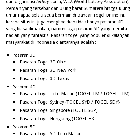
dari organisasi
lottery
dunia, WLA (World Lottery Association).
Pemain yang tersebar dari ujung barat Sumatera hingga ujung
timur Papua selalu setia bermain di Bandar Togel Online ini,
karena situs ini juga menghadirkan tidak hanya pasaran 4D
yang biasa dimainkan, namun juga pasaran 5D yang memilki
hadiah yang fantastis. Pasaran togel yang populer di kalangan
masyarakat di Indonesia diantaranya adalah :
Pasaran 3D
Pasaran Togel 3D Ohio
Pasaran Togel 3D New York
Pasaran Togel 3D Texas
Pasaran 4D
Pasaran Togel Toto Macau (TOGEL TM / TOGEL TTM)
Pasaran Togel Sydney (TOGEL SYD / TOGEL SDY}
Pasaran Togel Singapore (TOGEL SGP)
Pasaran Togel Hongkong (TOGEL HK)
Pasaran 5D
Pasaran Togel 5D Toto Macau