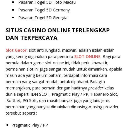
Pasaran Togel 5D Toto Macau
Pasaran Togel 5D Germany
Pasaran Togel 5D Georgia
SITUS CASINO ONLINE TERLENGKAP
DAN TERPERCAYA
Slot
Gacor
, slot anti rungkad, maxwin, adalah istilah-istilah
yang sering digunakan para pencinta
SLOT
ONLINE
. Bagi para
pemula dalam game slot online ini, tidak perlu khawatir,
permainan slot ini juga sangat mudah untuk dimainkan, apabila
masih ada yang belum paham, terdapat informasi cara
bermain yang sangat mudah untuk dipahami. Bolagila
memanjakan, para pemain dengan hadirnya
provider
kelas
dunia seperti IDN SLOT, Pragmatic Play / PP, Habanero Slot,
iSoftbet, PG Soft, dan masih banyak juga yang lain. Jenis
permainan yang banyak dimainkan dimasing-masing provider
tersebut seperti :
Pragmatic Play / PP