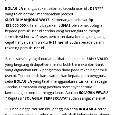
BOLAGILA
mengucapkan selamat kepada user id :
DEN***
yang telah berhasil mendapatkan jackpot
SLOT DI MAHJONG WAYS
. Kemenangan sebesar
Rp
159.000.000,-
.
telah dibayarkan
LUNAS
oleh pihak bolagila
kepada pemilik user id setelah yang bersangkutan mengisi
formulir withdraw. Proses pencairan dana berlangsung sangat
cepat hanya dalam waktu
6-11 menit
Sudah berada dalam
rekening pemilik user id.
Bukti transfer yang dapat anda lihat adalah bukti
SAH / VALID
yang langsung di dapatkan melalui bukti transaksi dari Bank
yang digunakan untuk pengiriman dana pada rekening pemilik
user id. Terima kasih kami sampaikan kepada para pengguna
setia
BOLAGILA
yang telah menggunakan situs kami, sebagai
Bandar Terpercaya yang pastinya membayar semua
kemenangan member hingga lunas. Apakah
BOLAGILA
PENIPU
? Reputasi “
BOLAGILA TERPERCAYA
” sudah sangat melekat.
Puluhan hingga ratusan ribu pengguna setia
BOLAGILA
tetap
menggunakan situs terbesar dan terbaik di Indonesia ini. Hapus