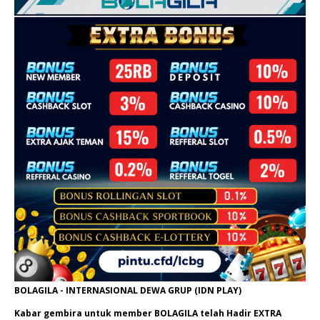
BOLAGILA - INTERNASIONAL DEWA GRUP (IDN PLAY)
Kabar gembira untuk member
BOLAGILA
telah Hadir
EXTRA