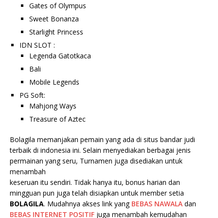
Gates of Olympus
Sweet Bonanza
Starlight Princess
IDN SLOT :
Legenda Gatotkaca
Bali
Mobile Legends
PG Soft:
Mahjong Ways
Treasure of Aztec
Bolagila memanjakan pemain yang ada di situs bandar judi
terbaik di indonesia ini. Selain menyediakan berbagai jenis
permainan yang seru, Turnamen juga disediakan untuk
menambah
keseruan itu sendiri. Tidak hanya itu, bonus harian dan
mingguan pun juga telah disiapkan untuk member setia
BOLAGILA
. Mudahnya akses link yang
BEBAS NAWALA
dan
BEBAS INTERNET POSITIF
juga menambah kemudahan