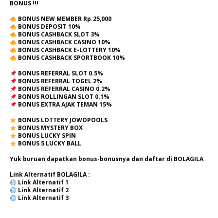
BONUS
!!!
BONUS NEW MEMBER Rp.25,000
BONUS DEPOSIT 10%
BONUS CASHBACK SLOT 3%
BONUS CASHBACK CASINO 10%
BONUS CASHBACK E-LOTTERY 10%
BONUS CASHBACK SPORTBOOK 10%
BONUS REFERRAL SLOT 0.5%
BONUS REFERRAL TOGEL 2%
BONUS REFERRAL CASINO 0.2%
BONUS ROLLINGAN SLOT 0.1%
BONUS EXTRA AJAK TEMAN 15%
BONUS LOTTERY JOWOPOOLS
BONUS MYSTERY BOX
BONUS LUCKY SPIN
BONUS 5 LUCKY BALL
Yuk buruan dapatkan bonus-bonusnya dan daftar di
BOLAGILA
Link Alternatif BOLAGILA :
Link Alternatif 1
Link Alternatif 2
Link Alternatif 3