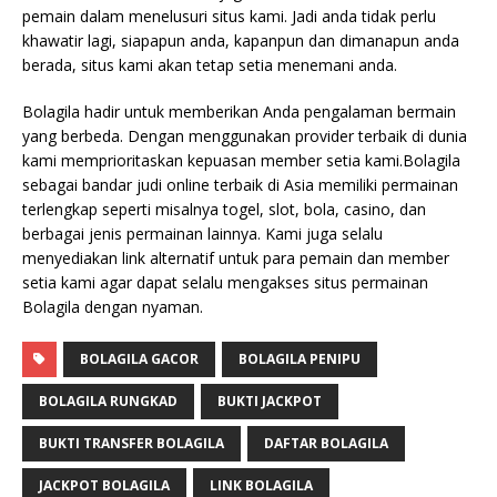
pemain dalam menelusuri situs kami. Jadi anda tidak perlu
khawatir lagi, siapapun anda, kapanpun dan dimanapun anda
berada, situs kami akan tetap setia menemani anda.
Bolagila hadir untuk memberikan Anda pengalaman bermain
yang berbeda. Dengan menggunakan provider terbaik di dunia
kami memprioritaskan kepuasan member setia kami.Bolagila
sebagai bandar judi online terbaik di Asia memiliki permainan
terlengkap seperti misalnya togel, slot, bola, casino, dan
berbagai jenis permainan lainnya. Kami juga selalu
menyediakan link alternatif untuk para pemain dan member
setia kami agar dapat selalu mengakses situs permainan
Bolagila dengan nyaman.
BOLAGILA GACOR
BOLAGILA PENIPU
BOLAGILA RUNGKAD
BUKTI JACKPOT
BUKTI TRANSFER BOLAGILA
DAFTAR BOLAGILA
JACKPOT BOLAGILA
LINK BOLAGILA