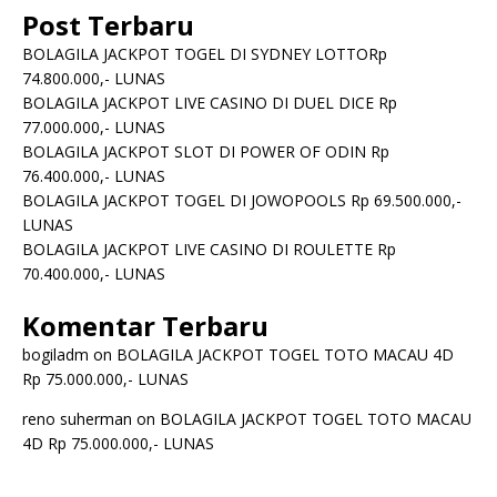
Post Terbaru
BOLAGILA JACKPOT TOGEL DI SYDNEY LOTTORp
74.800.000,- LUNAS
BOLAGILA JACKPOT LIVE CASINO DI DUEL DICE Rp
77.000.000,- LUNAS
BOLAGILA JACKPOT SLOT DI POWER OF ODIN Rp
76.400.000,- LUNAS
BOLAGILA JACKPOT TOGEL DI JOWOPOOLS Rp 69.500.000,-
LUNAS
BOLAGILA JACKPOT LIVE CASINO DI ROULETTE Rp
70.400.000,- LUNAS
Komentar Terbaru
bogiladm
on
BOLAGILA JACKPOT TOGEL TOTO MACAU 4D
Rp 75.000.000,- LUNAS
reno suherman
on
BOLAGILA JACKPOT TOGEL TOTO MACAU
4D Rp 75.000.000,- LUNAS