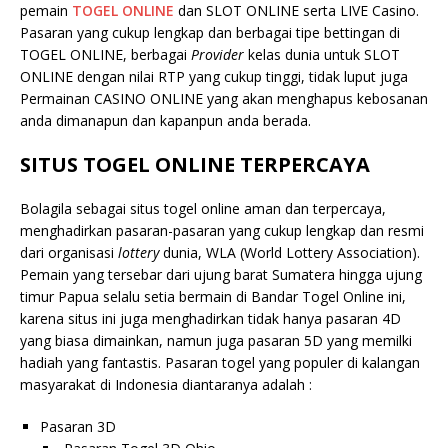
pemain
TOGEL ONLINE
dan SLOT ONLINE serta LIVE Casino.
Pasaran yang cukup lengkap dan berbagai tipe bettingan di
TOGEL ONLINE, berbagai
Provider
kelas dunia untuk SLOT
ONLINE dengan nilai RTP yang cukup tinggi, tidak luput juga
Permainan CASINO ONLINE yang akan menghapus kebosanan
anda dimanapun dan kapanpun anda berada.
SITUS TOGEL ONLINE TERPERCAYA
Bolagila sebagai situs togel online aman dan terpercaya,
menghadirkan pasaran-pasaran yang cukup lengkap dan resmi
dari organisasi
lottery
dunia, WLA (World Lottery Association).
Pemain yang tersebar dari ujung barat Sumatera hingga ujung
timur Papua selalu setia bermain di Bandar Togel Online ini,
karena situs ini juga menghadirkan tidak hanya pasaran 4D
yang biasa dimainkan, namun juga pasaran 5D yang memilki
hadiah yang fantastis. Pasaran togel yang populer di kalangan
masyarakat di Indonesia diantaranya adalah :
Pasaran 3D