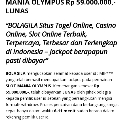
MANIA OLYMPUS Rp 59.000.000,-
LUNAS
“
BOLAGILA
Situs Togel Online, Casino
Online, Slot Online Terbaik,
Terpercaya, Terbesar dan Terlengkap
di Indonesia – Jackpot berapapun
pasti dibayar”
BOLAGILA
mengucapkan selamat kepada user id : MIF***
yang telah berhasil mendapatkan jackpot pada permainan
SLOT MANIA OLYMPUS
. Kemenangan sebesar
Rp
59.000.000,-.
telah dibayarkan
LUNAS
oleh pihak bolagila
kepada pemilik user id setelah yang bersangkutan mengisi
formulir withdraw. Proses pencairan dana berlangsung sangat
cepat hanya dalam waktu
6-11 menit
sudah berada dalam
rekening pemilik user id.