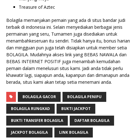
Treasure of Aztec
Bolagila memanjakan pemain yang ada di situs bandar judi
terbaik di indonesia ini. Selain menyediakan berbagai jenis
permainan yang seru, Turnamen juga disediakan untuk
menambahkeseruan itu sendiri. Tidak hanya itu, bonus harian
dan mingguan pun juga telah disiapkan untuk member setia
BOLAGILA. Mudahnya akses link yang BEBAS NAWALA dan
BEBAS INTERNET POSITIF juga menambah kemudahan
pemain dalam menelusuri situs kami. Jadi anda tidak perlu
khawatir lagi, siapapun anda, kapanpun dan dimanapun anda
berada, situs kami akan tetap setia menemani anda.
BOLAGILA GACOR
BOLAGILA PENIPU
BOLAGILA RUNGKAD
BUKTI JACKPOT
BUKTI TRANSFER BOLAGILA
DAFTAR BOLAGILA
JACKPOT BOLAGILA
LINK BOLAGILA