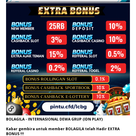
BOLAGILA - INTERNASIONAL DEWA GRUP (IDN PLAY)
Kabar gembira untuk member
BOLAGILA
telah Hadir
EXTRA
BONUS
!!!