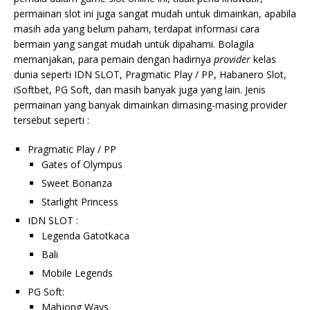
permainan slot ini juga sangat mudah untuk dimainkan, apabila
masih ada yang belum paham, terdapat informasi cara
bermain yang sangat mudah untuk dipahami. Bolagila
memanjakan, para pemain dengan hadirnya
provider
kelas
dunia seperti IDN SLOT, Pragmatic Play / PP, Habanero Slot,
iSoftbet, PG Soft, dan masih banyak juga yang lain. Jenis
permainan yang banyak dimainkan dimasing-masing provider
tersebut seperti :
Pragmatic Play / PP
Gates of Olympus
Sweet Bonanza
Starlight Princess
IDN SLOT :
Legenda Gatotkaca
Bali
Mobile Legends
PG Soft:
Mahjong Ways