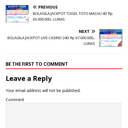
PREVIOUS
BOLAGILA JACKPOT TOGEL TOTO MACAU 4D Rp
63.000.000,- LUNAS
NEXT
BOLAGILA JACKPOT LIVE CASINO 24D Rp 67.000.000,-
LUNAS
BE THE FIRST TO COMMENT
Leave a Reply
Your email address will not be published.
Comment