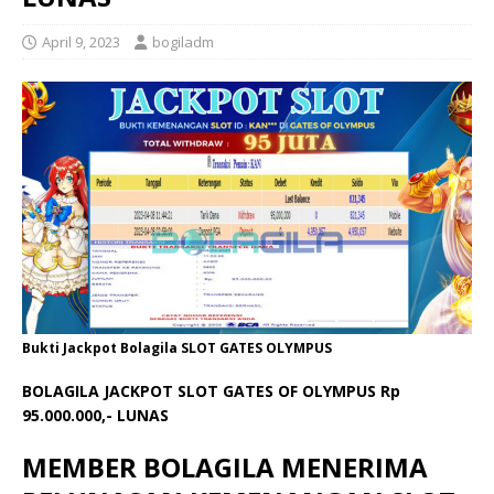
April 9, 2023
bogiladm
Bukti Jackpot Bolagila SLOT GATES OLYMPUS
BOLAGILA JACKPOT SLOT GATES OF OLYMPUS Rp
95.000.000,- LUNAS
MEMBER
BOLAGILA
MENERIMA