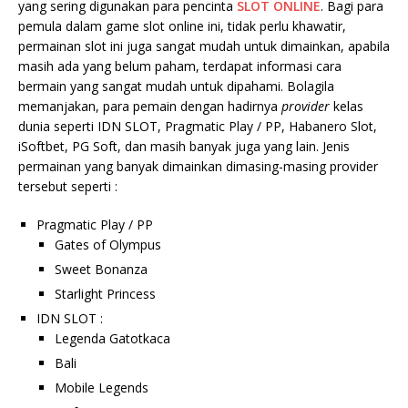
yang sering digunakan para pencinta
SLOT ONLINE
. Bagi para
pemula dalam game slot online ini, tidak perlu khawatir,
permainan slot ini juga sangat mudah untuk dimainkan, apabila
masih ada yang belum paham, terdapat informasi cara
bermain yang sangat mudah untuk dipahami. Bolagila
memanjakan, para pemain dengan hadirnya
provider
kelas
dunia seperti IDN SLOT, Pragmatic Play / PP, Habanero Slot,
iSoftbet, PG Soft, dan masih banyak juga yang lain. Jenis
permainan yang banyak dimainkan dimasing-masing provider
tersebut seperti :
Pragmatic Play / PP
Gates of Olympus
Sweet Bonanza
Starlight Princess
IDN SLOT :
Legenda Gatotkaca
Bali
Mobile Legends