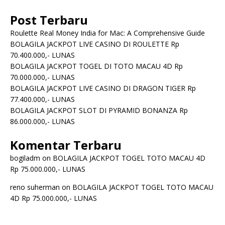
Post Terbaru
Roulette Real Money India for Mac: A Comprehensive Guide
BOLAGILA JACKPOT LIVE CASINO DI ROULETTE Rp
70.400.000,- LUNAS
BOLAGILA JACKPOT TOGEL DI TOTO MACAU 4D Rp
70.000.000,- LUNAS
BOLAGILA JACKPOT LIVE CASINO DI DRAGON TIGER Rp
77.400.000,- LUNAS
BOLAGILA JACKPOT SLOT DI PYRAMID BONANZA Rp
86.000.000,- LUNAS
Komentar Terbaru
bogiladm
on
BOLAGILA JACKPOT TOGEL TOTO MACAU 4D
Rp 75.000.000,- LUNAS
reno suherman
on
BOLAGILA JACKPOT TOGEL TOTO MACAU
4D Rp 75.000.000,- LUNAS