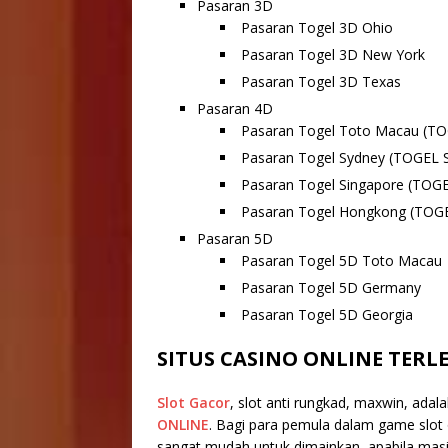
Pasaran 3D
Pasaran Togel 3D Ohio
Pasaran Togel 3D New York
Pasaran Togel 3D Texas
Pasaran 4D
Pasaran Togel Toto Macau (T
Pasaran Togel Sydney (TOGEL 
Pasaran Togel Singapore (TOG
Pasaran Togel Hongkong (TOG
Pasaran 5D
Pasaran Togel 5D Toto Macau
Pasaran Togel 5D Germany
Pasaran Togel 5D Georgia
SITUS CASINO ONLINE TER
Slot Gacor
, slot anti rungkad, maxwin, adala
ONLINE
. Bagi para pemula dalam game slot on
sangat mudah untuk dimainkan, apabila mas