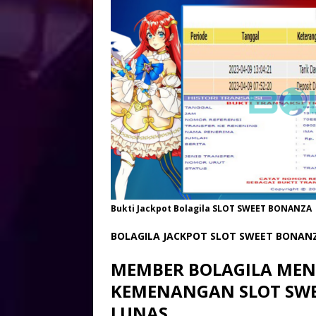
Bukti Jackpot Bolagila SLOT SWEET BONANZA
BOLAGILA JACKPOT SLOT SWEET BONANZA
MEMBER
BOLAGILA
MEN
KEMENANGAN SLOT SWEE
LUNAS