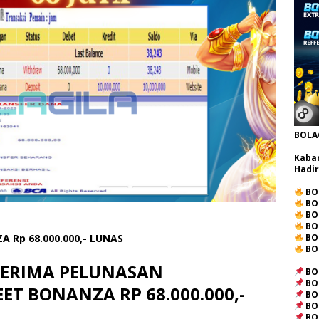
BOLA
Kaba
Hadi
BO
BO
BO
BO
 Rp 68.000.000,- LUNAS
BO
BO
ERIMA PELUNASAN
BO
BO
T BONANZA RP 68.000.000,-
BO
BO
BO