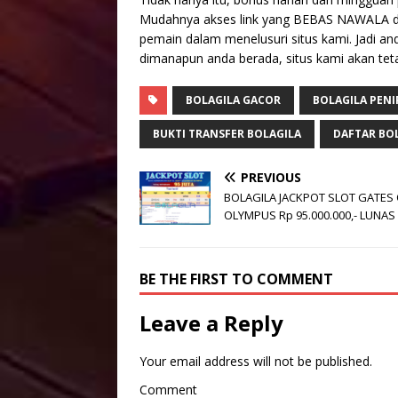
Mudahnya akses link yang BEBAS NAWALA
pemain dalam menelusuri situs kami. Jadi and
dimanapun anda berada, situs kami akan tet
BOLAGILA GACOR
BOLAGILA PENI
BUKTI TRANSFER BOLAGILA
DAFTAR BO
PREVIOUS
BOLAGILA JACKPOT SLOT GATES 
OLYMPUS Rp 95.000.000,- LUNAS
BE THE FIRST TO COMMENT
Leave a Reply
Your email address will not be published.
Comment