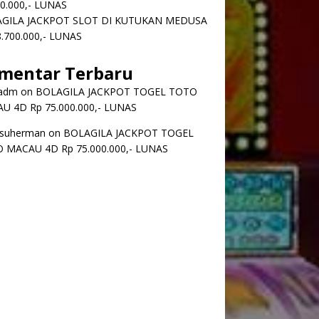
00.000,- LUNAS
GILA JACKPOT SLOT DI KUTUKAN MEDUSA
8.700.000,- LUNAS
mentar Terbaru
ladm
on
BOLAGILA JACKPOT TOGEL TOTO
U 4D Rp 75.000.000,- LUNAS
 suherman
on
BOLAGILA JACKPOT TOGEL
 MACAU 4D Rp 75.000.000,- LUNAS