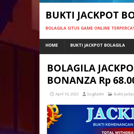
BUKTI JACKPOT B
BOLAGILA SITUS GAME ONLINE TERPERCA
HOME
BUKTI JACKPOT BOLAGILA
BOLAGILA JACKPO
BONANZA Rp 68.00
April 10, 2023
bogiladm
Bukti Jack