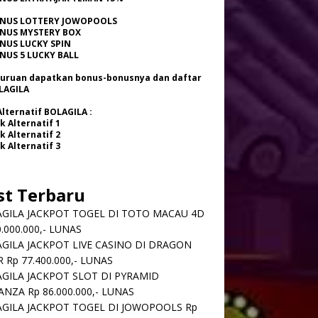
NUS LOTTERY JOWOPOOLS
NUS MYSTERY BOX
NUS LUCKY SPIN
NUS 5 LUCKY BALL
buruan dapatkan bonus-bonusnya dan daftar
LAGILA
Alternatif BOLAGILA :
k Alternatif 1
k Alternatif 2
k Alternatif 3
st Terbaru
GILA JACKPOT TOGEL DI TOTO MACAU 4D
0.000.000,- LUNAS
GILA JACKPOT LIVE CASINO DI DRAGON
R Rp 77.400.000,- LUNAS
GILA JACKPOT SLOT DI PYRAMID
NZA Rp 86.000.000,- LUNAS
GILA JACKPOT TOGEL DI JOWOPOOLS Rp